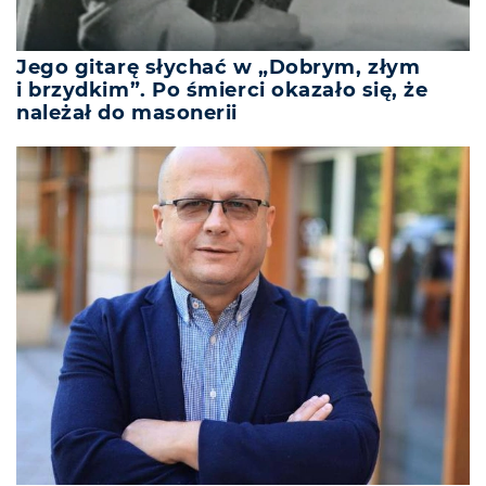
Jego gitarę słychać w „Dobrym, złym
i brzydkim”. Po śmierci okazało się, że
należał do masonerii