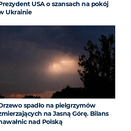
Prezydent USA o szansach na pokój
w Ukrainie
Drzewo spadło na pielgrzymów
zmierzających na Jasną Górę. Bilans
nawałnic nad Polską