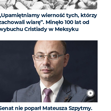
„Upamiętniamy wierność tych, którzy
zachowali wiarę”. Minęło 100 lat od
wybuchu Cristiady w Meksyku
Senat nie poparł Mateusza Szpytmy.