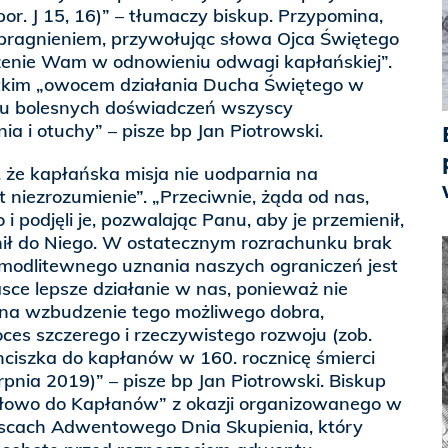
or. J 15, 16)” – tłumaczy biskup. Przypomina,
 pragnieniem, przywołując słowa Ojca Świętego
zenie Wam w odnowieniu odwagi kapłańskiej”.
tkim „owocem działania Ducha Świętego w
zu bolesnych doświadczeń wszyscy
a i otuchy” – pisze bp Jan Piotrowski.
 że kapłańska misja nie uodparnia na
et niezrozumienie”. „Przeciwnie, żąda od nas,
 i podjęli je, pozwalając Panu, aby je przemienił,
nił do Niego. W ostatecznym rozrachunku brak
 modlitewnego uznania naszych ograniczeń jest
asce lepsze działanie w nas, ponieważ nie
a na wzbudzenie tego możliwego dobra,
ces szczerego i rzeczywistego rozwoju (zob.
nciszka do kapłanów w 160. rocznicę śmierci
rpnia 2019)” – pisze bp Jan Piotrowski. Biskup
Słowo do Kapłanów” z okazji organizowanego w
ejscach Adwentowego Dnia Skupienia, który