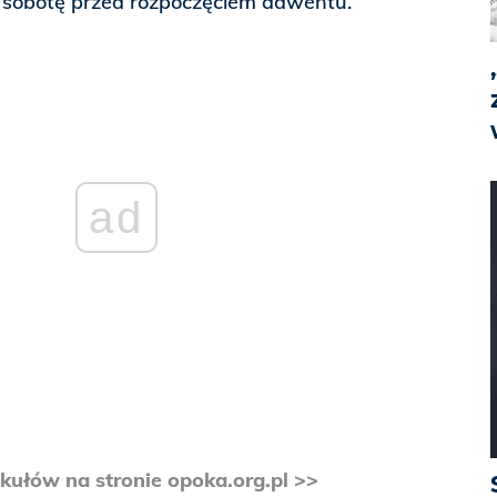
sobotę przed rozpoczęciem adwentu.
ad
kułów na stronie opoka.org.pl >>