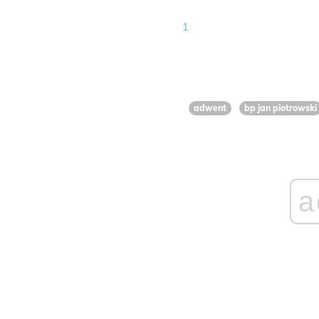
1
adwent
bp jan piotrowski
a