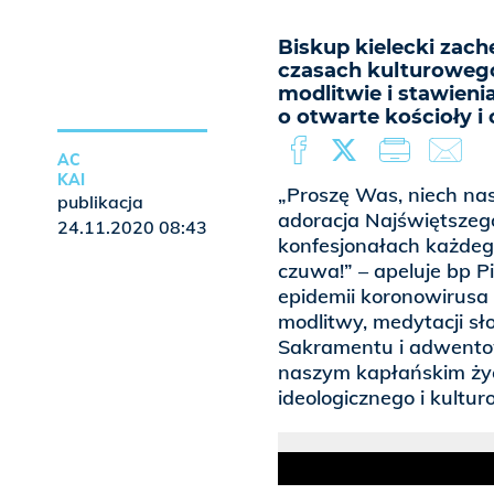
Biskup kielecki zach
czasach kulturowego
modlitwie i stawieni
o otwarte kościoły i
AC
KAI
„Proszę Was, niech nas
publikacja
adoracja Najświętszeg
24.11.2020 08:43
konfesjonałach każdego
czuwa!” – apeluje bp P
epidemii koronowirusa
modlitwy, medytacji sł
Sakramentu i adwentow
naszym kapłańskim życi
ideologicznego i kultu