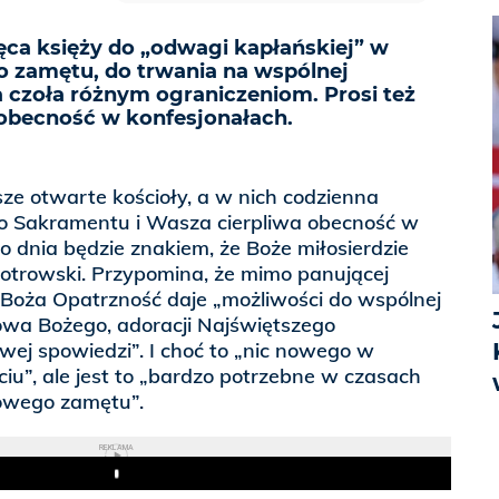
ęca księży do „odwagi kapłańskiej” w
 zamętu, do trwania na wspólnej
a czoła różnym ograniczeniom. Prosi też
 obecność w konfesjonałach.
ze otwarte kościoły, a w nich codzienna
o Sakramentu i Wasza cierpliwa obecność w
 dnia będzie znakiem, że Boże miłosierdzie
iotrowski. Przypomina, że mimo panującej
 Boża Opatrzność daje „możliwości do wspólnej
owa Bożego, adoracji Najświętszego
ej spowiedzi”. I choć to „nic nowego w
u”, ale jest to „bardzo potrzebne w czasach
rowego zamętu”.
REKLAMA
Play