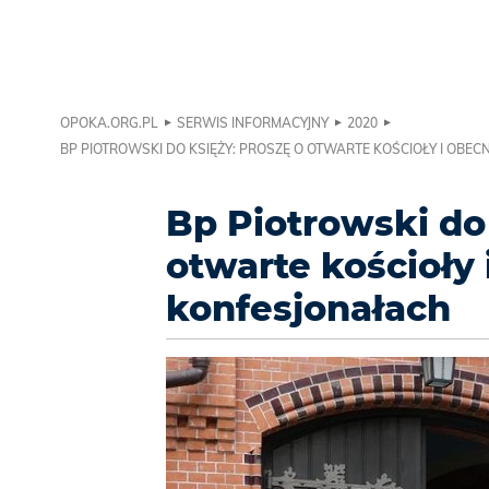
OPOKA.ORG.PL
SERWIS INFORMACYJNY
2020
BP PIOTROWSKI DO KSIĘŻY: PROSZĘ O OTWARTE KOŚCIOŁY I OB
Bp Piotrowski do 
otwarte kościoły
konfesjonałach