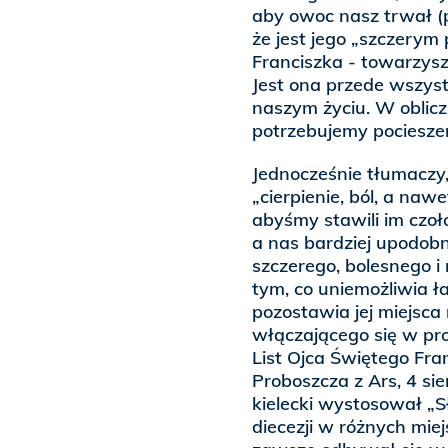
aby owoc nasz trwał (p
że jest jego „szczerym
Franciszka - towarzys
Jest ona przede wszys
naszym życiu. W oblic
potrzebujemy pocieszeni
Jednocześnie tłumaczy,
„cierpienie, ból, a naw
abyśmy stawili im czoło
a nas bardziej upodob
szczerego, bolesnego i
tym, co uniemożliwia ł
pozostawia jej miejsc
włączającego się w pro
List Ojca Świętego Fra
Proboszcza z Ars, 4 sie
kielecki wystosował „
diecezji w różnych mi