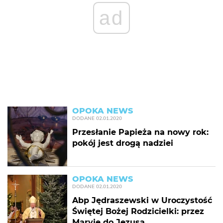
ad
OPOKA NEWS
DODANE
02.01.2020
Przesłanie Papieża na nowy rok:
pokój jest drogą nadziei
OPOKA NEWS
DODANE
02.01.2020
Abp Jędraszewski w Uroczystość
Świętej Bożej Rodzicielki: przez
Maryję do Jezusa