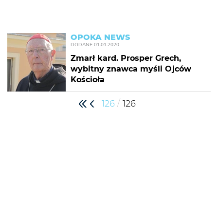
OPOKA NEWS
DODANE
01.01.2020
Zmarł kard. Prosper Grech,
wybitny znawca myśli Ojców
Kościoła
/
126
126