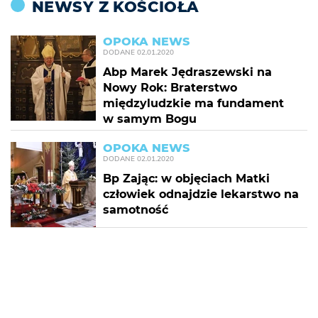
NEWSY Z KOŚCIOŁA
OPOKA NEWS
DODANE
02.01.2020
Abp Marek Jędraszewski na
Nowy Rok: Braterstwo
międzyludzkie ma fundament
w samym Bogu
OPOKA NEWS
DODANE
02.01.2020
Bp Zając: w objęciach Matki
człowiek odnajdzie lekarstwo na
samotność