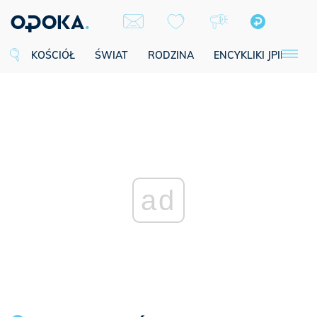
KOŚCIÓŁ
ŚWIAT
RODZINA
ENCYKLIKI JPII
SE
ad