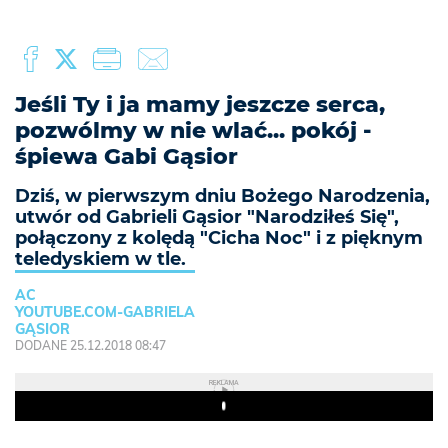
Jeśli Ty i ja mamy jeszcze serca,
pozwólmy w nie wlać... pokój -
śpiewa Gabi Gąsior
Dziś, w pierwszym dniu Bożego Narodzenia,
utwór od Gabrieli Gąsior "Narodziłeś Się",
połączony z kolędą "Cicha Noc" i z pięknym
teledyskiem w tle.
AC
YOUTUBE.COM-GABRIELA
GĄSIOR
DODANE 25.12.2018 08:47
REKLAMA
Play