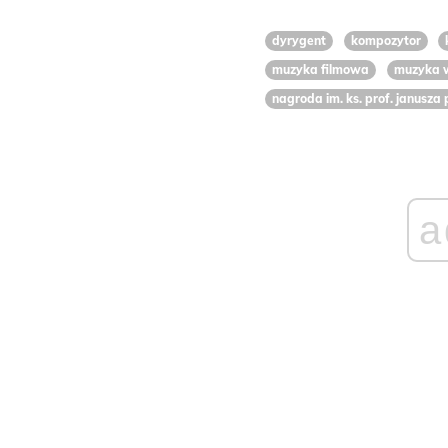
dyrygent
kompozytor
muzyka filmowa
muzyka 
nagroda im. ks. prof. janusza
a