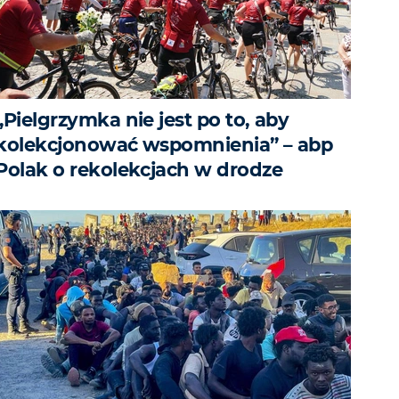
„Pielgrzymka nie jest po to, aby
kolekcjonować wspomnienia” – abp
Polak o rekolekcjach w drodze