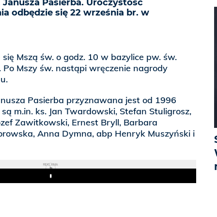
. Janusza Pasierba. Uroczystość
a odbędzie się 22 września br. w
 się Mszą św. o godz. 10 w bazylice pw. św.
. Po Mszy św. nastąpi wręczenie nagrody
u.
Janusza Pasierba przyznawana jest od 1996
są m.in. ks. Jan Twardowski, Stefan Stuligrosz,
ózef Zawitkowski, Ernest Bryll, Barbara
rowska, Anna Dymna, abp Henryk Muszyński i
REKLAMA
Play