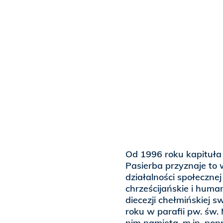
Od 1996 roku kapituła 
Pasierba przyznaje to 
działalności społecznej
chrześcijańskie i huma
diecezji chełmińskiej 
roku w parafii pw. św.
nim pamięta, m.in. po