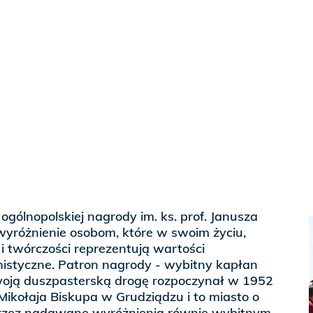
ogólnopolskiej nagrody im. ks. prof. Janusza
wyróżnienie osobom, które w swoim życiu,
 i twórczości reprezentują wartości
nistyczne. Patron nagrody - wybitny kapłan
swoją duszpasterską drogę rozpoczynał w 1952
 Mikołaja Biskupa w Grudziądzu i to miasto o
przez nadawane wyróżnienia równie wybitnym,