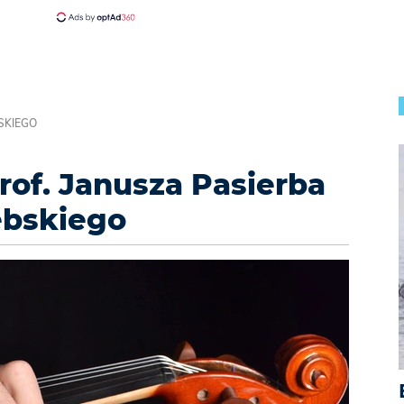
SKIEGO
rof. Janusza Pasierba
ębskiego