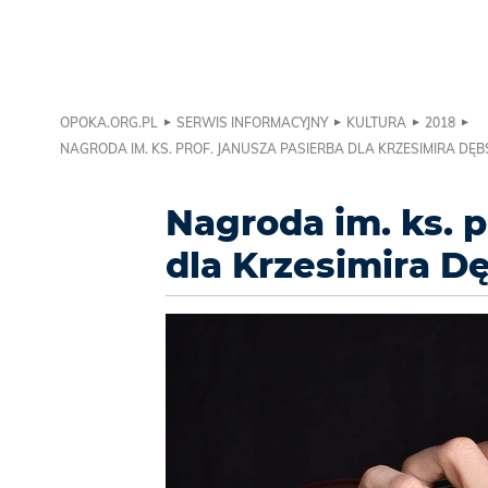
OPOKA.ORG.PL
SERWIS INFORMACYJNY
KULTURA
2018
NAGRODA IM. KS. PROF. JANUSZA PASIERBA DLA KRZESIMIRA DĘB
Nagroda im. ks. p
dla Krzesimira D