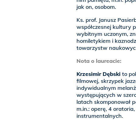
jak on, osobom.
Ks. prof. Janusz Pasie
współczesnej kultury p
wybitnym uczonym, znawc
homiletykiem i kaznodz
towarzystw naukowych,
Nota o laureacie:
Krzesimir Dębski
to po
filmowej, skrzypek jaz
indywidualnym melanż
występujących w szero
latach skomponował p
m.in.: operę, 4 oratoria
instrumentalnych.