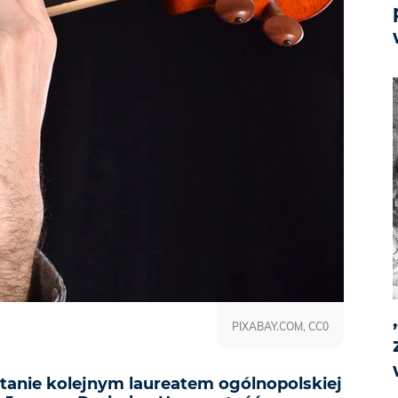
PIXABAY.COM, CC0
stanie kolejnym laureatem ogólnopolskiej