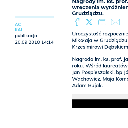
Nagrody im. ks. prof
wręczenia wyróżnieni
Grudziądzu.
AC
KAI
Uroczystość rozpocznie
publikacja
Mikołaja w Grudziądzu
20.09.2018 14:14
Krzesimirowi Dębskiem
Nagroda im. ks. prof. 
roku. Wśród laureatów 
Jan Pospieszalski, bp J
Wachowicz, Maja Komo
Adam Bujak.