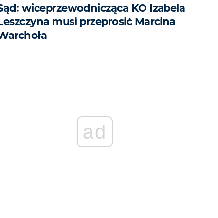
Sąd: wiceprzewodnicząca KO Izabela
Leszczyna musi przeprosić Marcina
Warchoła
ad