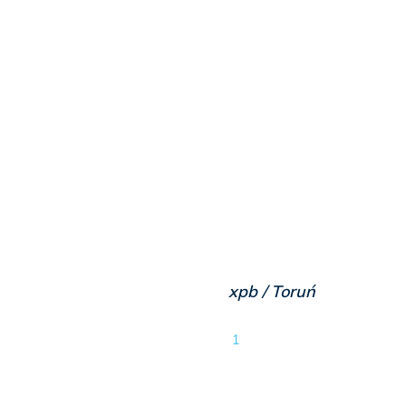
xpb / Toruń
1