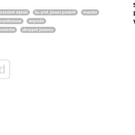
krzesimir dębski
ks. prof. janusz pasierb
muzyka
współczesna
nagroda
 pasierba
skrzypek jazzowy
d