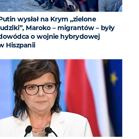
Putin wysłał na Krym „zielone
ludziki”, Maroko – migrantów – były
dowódca o wojnie hybrydowej
w Hiszpanii