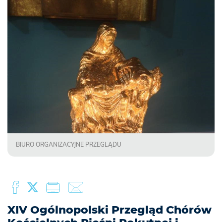
BIURO ORGANIZACYJNE PRZEGLĄDU
XIV Ogólnopolski Przegląd Chórów