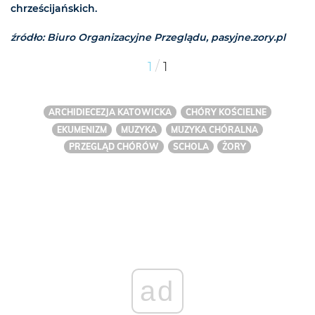
chrześcijańskich.
źródło: Biuro Organizacyjne Przeglądu, pasyjne.zory.pl
/
1
1
ARCHIDIECEZJA KATOWICKA
CHÓRY KOŚCIELNE
EKUMENIZM
MUZYKA
MUZYKA CHÓRALNA
PRZEGLĄD CHÓRÓW
SCHOLA
ŻORY
ad