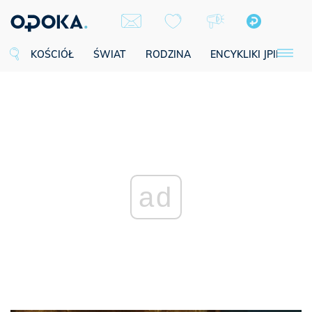
KOŚCIÓŁ
ŚWIAT
RODZINA
ENCYKLIKI JPII
SE
ad