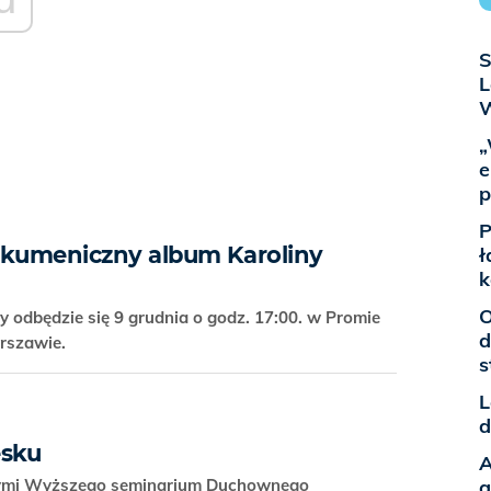
S
L
„
e
p
P
 ekumeniczny album Karoliny
ł
k
O
 odbędzie się 9 grudnia o godz. 17:00. w Promie
d
arszawie.
s
L
d
ęsku
A
nymi Wyższego seminarium Duchownego
a