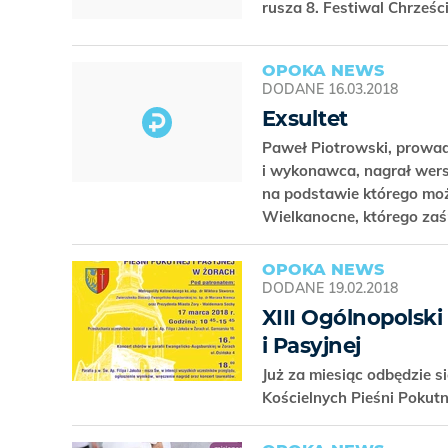
rusza 8. Festiwal Chrześ
OPOKA NEWS
DODANE
16.03.2018
Exsultet
Paweł Piotrowski, prow
i wykonawca, nagrał wersj
na podstawie którego mo
Wielkanocne, którego zaśp
OPOKA NEWS
DODANE
19.02.2018
XIII Ogólnopolski
i Pasyjnej
Już za miesiąc odbędzie s
Kościelnych Pieśni Pokutn