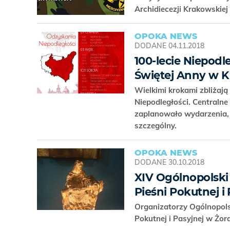
Archidiecezji Krakowskiej
OPOKA NEWS
DODANE
04.11.2018
100-lecie Niepodl
Świętej Anny w 
Wielkimi krokami zbliżaj
Niepodległości. Centraln
zaplanowało wydarzenia,
szczególny.
OPOKA NEWS
DODANE
30.10.2018
XIV Ogólnopolski
Pieśni Pokutnej i 
Organizatorzy Ogólnopols
Pokutnej i Pasyjnej w Żor