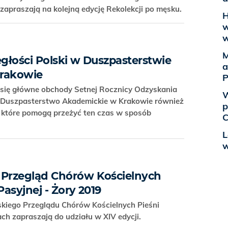
 zapraszają na kolejną edycję Rekolekcji po męsku.
H
w
w
M
egłości Polski w Duszpasterstwie
a
Krakowie
P
ą się główne obchody Setnej Rocznicy Odzyskania
W
e Duszpasterstwo Akademickie w Krakowie również
p
 które pomogą przeżyć ten czas w sposób
C
L
w
 Przegląd Chórów Kościelnych
Pasyjnej - Żory 2019
kiego Przeglądu Chórów Kościelnych Pieśni
ach zapraszają do udziału w XIV edycji.