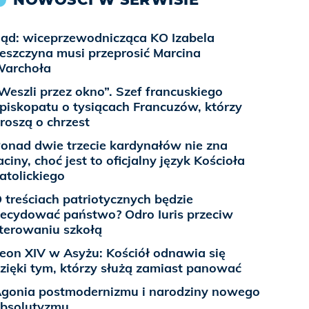
ąd: wiceprzewodnicząca KO Izabela
eszczyna musi przeprosić Marcina
Warchoła
Weszli przez okno”. Szef francuskiego
piskopatu o tysiącach Francuzów, którzy
roszą o chrzest
onad dwie trzecie kardynałów nie zna
aciny, choć jest to oficjalny język Kościoła
atolickiego
 treściach patriotycznych będzie
ecydować państwo? Odro Iuris przeciw
terowaniu szkołą
eon XIV w Asyżu: Kościół odnawia się
zięki tym, którzy służą zamiast panować
gonia postmodernizmu i narodziny nowego
bsolutyzmu