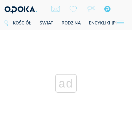
KOŚCIÓŁ
ŚWIAT
RODZINA
ENCYKLIKI JPII
SE
ad