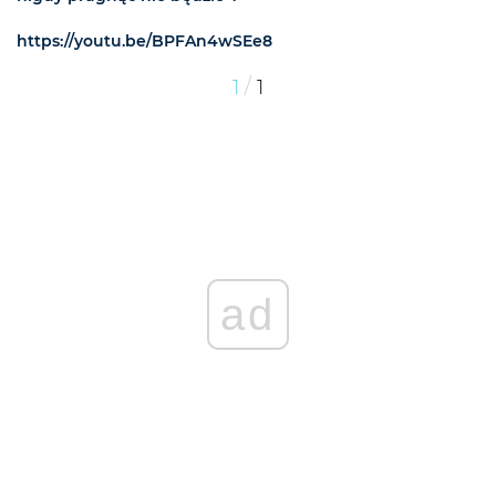
https://youtu.be/BPFAn4wSEe8
/
1
1
ad