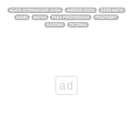
AGATA KORNHAUSER-DUDA
ANDRZEJ DUDA
DZIEŃ MATKI
MAMA
MATKA
PARA PREZYDENCKA
PREZYDENT
RODZINA
ŻYCZENIA
ad