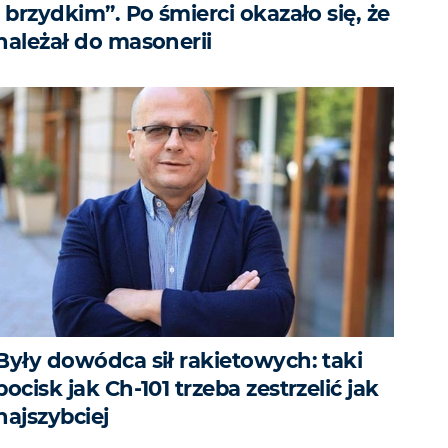
i brzydkim”. Po śmierci okazało się, że
należał do masonerii
Były dowódca sił rakietowych: taki
pocisk jak Ch-101 trzeba zestrzelić jak
najszybciej