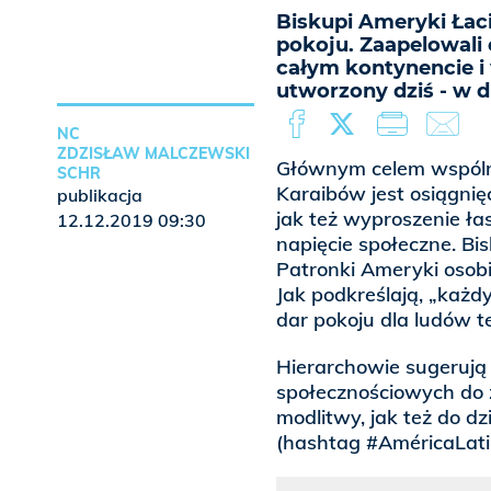
Biskupi Ameryki Łaci
pokoju. Zaapelowali
całym kontynencie i
utworzony dziś - w d
NC
ZDZISŁAW MALCZEWSKI
Głównym celem wspólne
SCHR
Karaibów jest osiągnię
publikacja
jak też wyproszenie ła
12.12.2019 09:30
napięcie społeczne. Bis
Patronki Ameryki osobi
Jak podkreślają, „każd
dar pokoju dla ludów t
Hierarchowie sugerują 
społecznościowych do 
modlitwy, jak też do d
(hashtag #AméricaLat