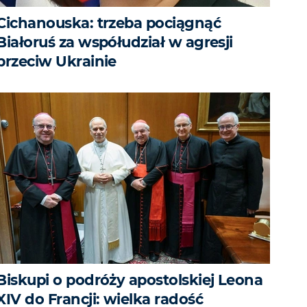
Cichanouska: trzeba pociągnąć
Białoruś za współudział w agresji
przeciw Ukrainie
Biskupi o podróży apostolskiej Leona
XIV do Francji: wielka radość