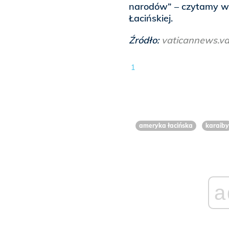
narodów” – czytamy w
Łacińskiej.
Źródło:
vaticannews.v
1
ameryka łacińska
karaiby
a