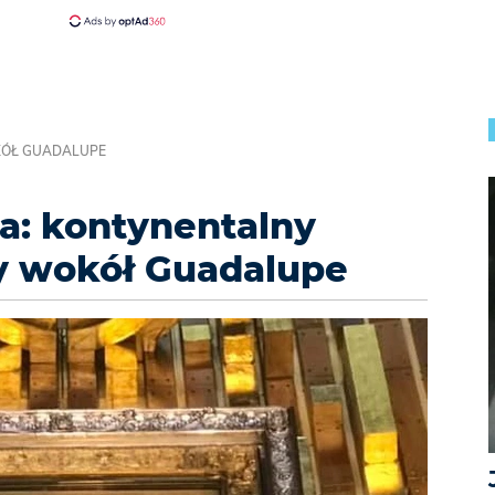
KÓŁ GUADALUPE
a: kontynentalny
y wokół Guadalupe