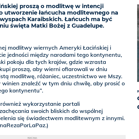
ńskiej proszą o modlitwę w intencji
 o utworzenie łańcucha modlitewnego na
 wyspach Karaibskich. Łańcuch ma być
niu święta Matki Bożej z Guadelupe.
j modlitwy wiernych Ameryki Łacińskiej i
cie jedności między narodami tego kontynentu,
ski pokoju dla tych krajów, gdzie wzrasta
kupi proszą, aby wierni ofiarowali w dniu
stą modlitwę, różaniec, uczestnictwo we Mszy.
y winien znaleźć w tym dniu chwilę, aby prosić o
ego kontynentu”.
również wykorzystanie portali
zachęcania swoich bliskich do wspólnej
zielenia się świadectwem modlitewnym z innymi.
inaRezaPorLaPaz.)
REKLAMA