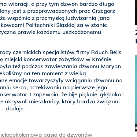
 ma wibracji, a przy tym dzwon bardzo długo
ony jest z przeprowadzonych prac Grzegorz
 że wspólnie z przemyską ludwisarnią Jana
ukowcami Politechniki Śląskiej są w stanie
uzyczne prawie każdemu uszkodzonemu
cy czernickich specjalistów firmy Rduch Bells
ię miejski konserwator zabytków w Krośnie
była też podczas zawieszania dzwonu Maryan
zekaliśmy na ten moment z wielką
omne emocje towarzyszyły wciąganiu dzwonu na
aniu serca, oczekiwaniu na pierwsze jego
serwator. I zapewnia, że bije pięknie, głęboko i
ie ukrywali mieszkańcy, który bardzo związani
– dodaje.
wielopokoleniowa pasja do dzwonów