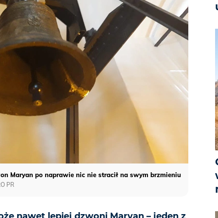
n Maryan po naprawie nic nie stracił na swym brzmieniu
RO PR
oże nawet lepiej dzwoni Maryan – jeden z