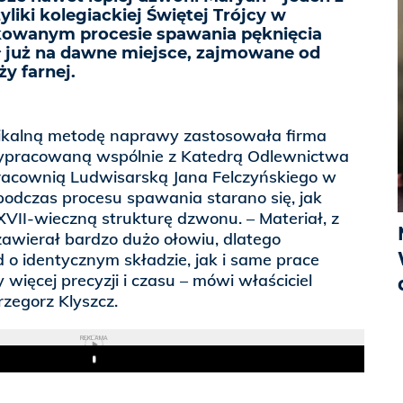
iki kolegiackiej Świętej Trójcy w
kowanym procesie spawania pęknięcia
ił już na dawne miejsce, zajmowane od
y farnej.
nikalną metodę naprawy zastosowała firma
wypracowaną wspólnie z Katedrą Odlewnictwa
i Pracownią Ludwisarską Jana Felczyńskiego w
podczas procesu spawania starano się, jak
VII-wieczną strukturę dzwonu. – Materiał, z
zawierał bardzo dużo ołowiu, dlatego
 o identycznym składzie, jak i same prace
ięcej precyzji i czasu – mówi właściciel
rzegorz Klyszcz.
REKLAMA
Play