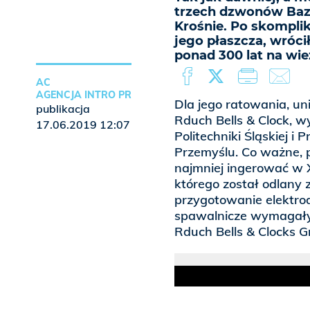
trzech dzwonów Bazyl
Krośnie. Po skompli
jego płaszcza, wróc
ponad 300 lat na wież
AC
AGENCJA INTRO PR
Dla jego ratowania, u
publikacja
Rduch Bells & Clock, 
17.06.2019 12:07
Politechniki Śląskiej 
Przemyślu. Co ważne, 
najmniej ingerować w X
którego został odlany 
przygotowanie elektrod
spawalnicze wymagały w
Rduch Bells & Clocks G