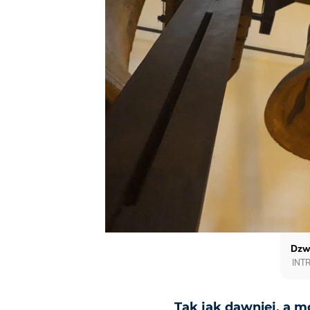
Dzwo
INT
Tak jak dawniej, a m