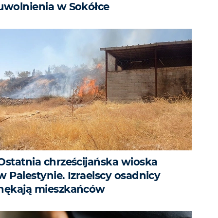
uwolnienia w Sokółce
Ostatnia chrześcijańska wioska
w Palestynie. Izraelscy osadnicy
nękają mieszkańców