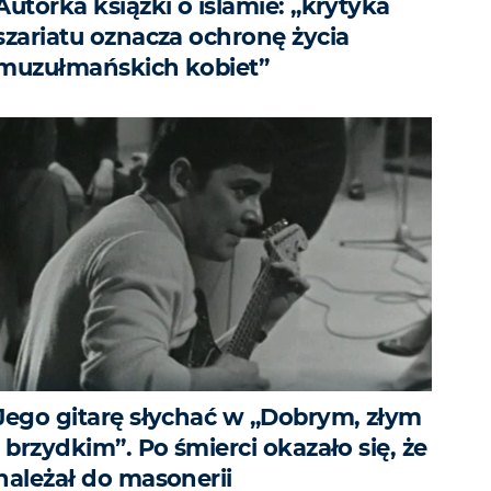
Autorka książki o islamie: „krytyka
szariatu oznacza ochronę życia
muzułmańskich kobiet”
Jego gitarę słychać w „Dobrym, złym
i brzydkim”. Po śmierci okazało się, że
należał do masonerii