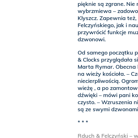
pięknie są zgrane. Nie
wybrzmiewa – zadowol
Klyszcz. Zapewnia też,
Felczyńskiego, jak i na
przywrócić funkcje m
dzwonowi.
Od samego początku pra
& Clocks przyglądała s
Marta Rymar. Obecna 
na wieży kościoła. – C
niecierpliwością. Ogr
wieżę , a po zamontow
dźwięki – mówi pani kon
czysto. – Wzruszenia n
są ze swymi dzwonami 
* * *
Rduch & Felczyński – 