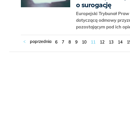
o surogację
Europejski Trybunał Praw
dotyczącą odmowy przyzn
pozostającym pod ich opi
6
7
8
9
10
11
12
13
14
1