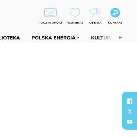
POCZTA OPOKI
WSPIERAJ
OFERTA
KONTAKT
LIOTEKA
POLSKA ENERGIA
KULTURA
PAP