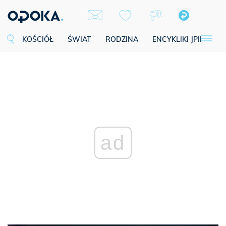
KOŚCIÓŁ
ŚWIAT
RODZINA
ENCYKLIKI JPII
SE
ad