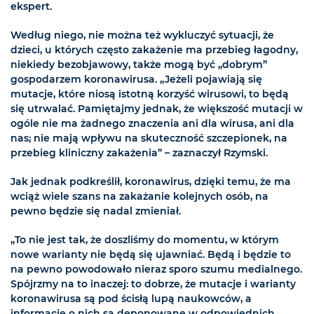
ekspert.
Według niego, nie można też wykluczyć sytuacji, że
dzieci, u których często zakażenie ma przebieg łagodny,
niekiedy bezobjawowy, także mogą być „dobrym”
gospodarzem koronawirusa. „Jeżeli pojawiają się
mutacje, które niosą istotną korzyść wirusowi, to będą
się utrwalać. Pamiętajmy jednak, że większość mutacji w
ogóle nie ma żadnego znaczenia ani dla wirusa, ani dla
nas; nie mają wpływu na skuteczność szczepionek, na
przebieg kliniczny zakażenia” – zaznaczył Rzymski.
Jak jednak podkreślił, koronawirus, dzięki temu, że ma
wciąż wiele szans na zakażanie kolejnych osób, na
pewno będzie się nadal zmieniał.
„To nie jest tak, że doszliśmy do momentu, w którym
nowe warianty nie będą się ujawniać. Będą i będzie to
na pewno powodowało nieraz sporo szumu medialnego.
Spójrzmy na to inaczej: to dobrze, że mutacje i warianty
koronawirusa są pod ścisłą lupą naukowców, a
informacje o nich są deponowane w odpowiednich