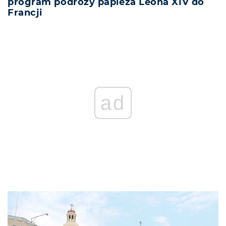
program podróży papieża Leona XIV do
Francji
ad