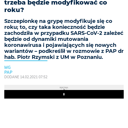
trzeba będzie modyfikować co
roku?
Szczepionkę na grypę modyfikuje się co
roku; to, czy taka konieczność będzie
zachodziła w przypadku SARS-CoV-2 zależeć
będzie od dynamiki mutowania
koronawirusa i pojawiających się nowych
wariantów – podkreślił w rozmowie z PAP dr
hab. Piotr Rzymski z UM w Poznaniu.
MG
PAP
DODANE 14.02.2021 07:52
REKLAMA
Play