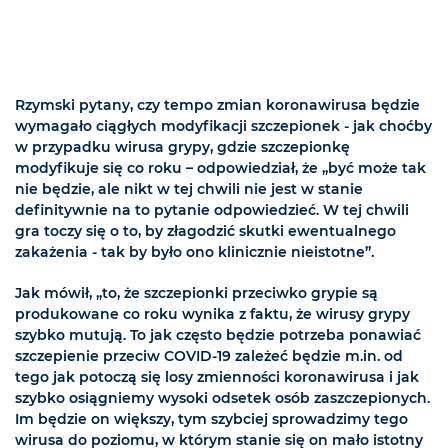
Rzymski pytany, czy tempo zmian koronawirusa będzie
wymagało ciągłych modyfikacji szczepionek - jak choćby
w przypadku wirusa grypy, gdzie szczepionkę
modyfikuje się co roku – odpowiedział, że „być może tak
nie będzie, ale nikt w tej chwili nie jest w stanie
definitywnie na to pytanie odpowiedzieć. W tej chwili
gra toczy się o to, by złagodzić skutki ewentualnego
zakażenia - tak by było ono klinicznie nieistotne”.
Jak mówił, „to, że szczepionki przeciwko grypie są
produkowane co roku wynika z faktu, że wirusy grypy
szybko mutują. To jak często będzie potrzeba ponawiać
szczepienie przeciw COVID-19 zależeć będzie m.in. od
tego jak potoczą się losy zmienności koronawirusa i jak
szybko osiągniemy wysoki odsetek osób zaszczepionych.
Im będzie on większy, tym szybciej sprowadzimy tego
wirusa do poziomu, w którym stanie się on mało istotny