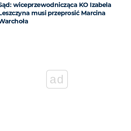
Sąd: wiceprzewodnicząca KO Izabela
Leszczyna musi przeprosić Marcina
Warchoła
ad