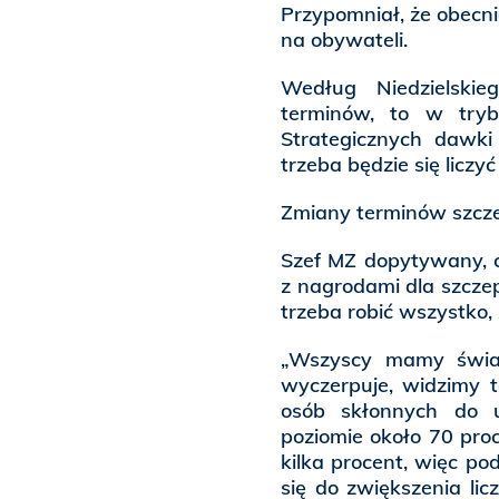
Przypomniał, że obecni
na obywateli.
Według Niedzielski
terminów, to w try
Strategicznych dawki
trzeba będzie się liczyć
Zmiany terminów szczep
Szef MZ dopytywany, c
z nagrodami dla szczep
trzeba robić wszystko,
„Wszyscy mamy świad
wyczerpuje, widzimy t
osób skłonnych do u
poziomie około 70 pro
kilka procent, więc p
się do zwiększenia lic