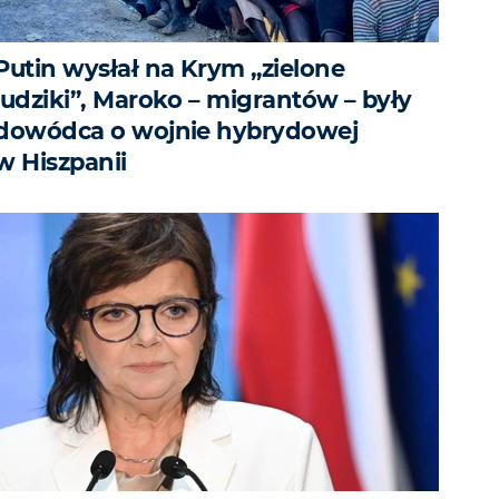
Putin wysłał na Krym „zielone
ludziki”, Maroko – migrantów – były
dowódca o wojnie hybrydowej
w Hiszpanii