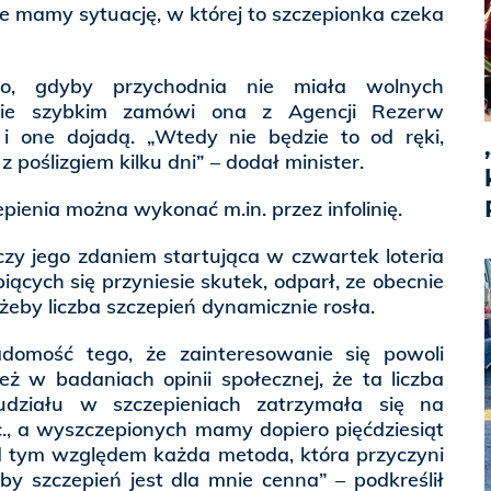
e mamy sytuację, w której to szczepionka czeka
ego, gdyby przychodnia nie miała wolnych
bie szybkim zamówi ona z Agencji Rezerw
 i one dojadą. „Wtedy nie będzie to od ręki,
 z poślizgiem kilku dni” – dodał minister.
ienia można wykonać m.in. przez infolinię.
zy jego zdaniem startująca w czwartek loteria
iących się przyniesie skutek, odparł, ze obecnie
 żeby liczba szczepień dynamicznie rosła.
omość tego, że zainteresowanie się powoli
eż w badaniach opinii społecznej, że ta liczba
działu w szczepieniach zatrzymała się na
c., a wyszczepionych mamy dopiero pięćdziesiąt
od tym względem każda metoda, która przyczyni
zby szczepień jest dla mnie cenna” – podkreślił