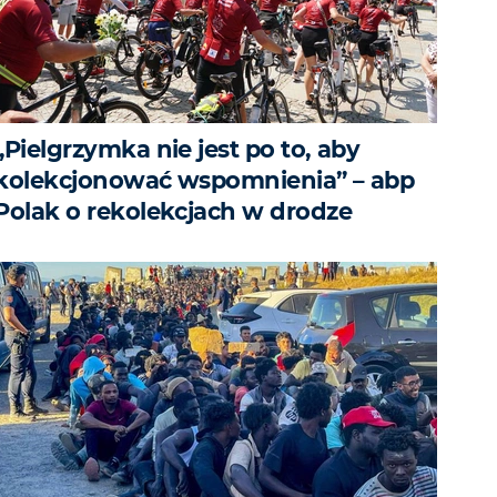
„Pielgrzymka nie jest po to, aby
kolekcjonować wspomnienia” – abp
Polak o rekolekcjach w drodze