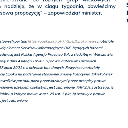
 nadzieję, że w ciągu tygodnia, obwieścimy
owa propozycję” – zapowiedział minister.
netowych portalu
https://opoka.org.pl/
i
https://opoka.news
materiały
ią element Serwisów Informacyjnych PAP, będących bazami
ydawcą jest Polska Agencja Prasowa S.A. z siedzibą w Warszawie.
wy z dnia 4 lutego 1994 r. o prawie autorskim i prawach
7 lipca 2001 r. o ochronie baz danych. Powyższe materiały
ję Opoka na podstawie stosownej umowy licencyjnej. Jakiekolwiek
kowników portalu, poza przewidzianymi przez przepisy prawa
lonym użytkiem osobistym, jest zabronione. PAP S.A. zastrzega, iż
łów, o których mowa w art. 25 ust. 1 pkt. b) ustawy o prawie
 jest zabronione.