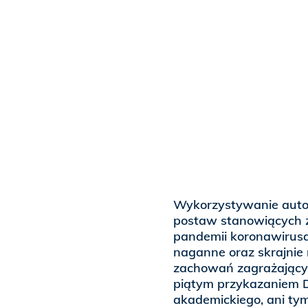
Wykorzystywanie auto
postaw stanowiących za
pandemii koronawirusa 
naganne oraz skrajnie
zachowań zagrażającyc
piątym przykazaniem D
akademickiego, ani tym