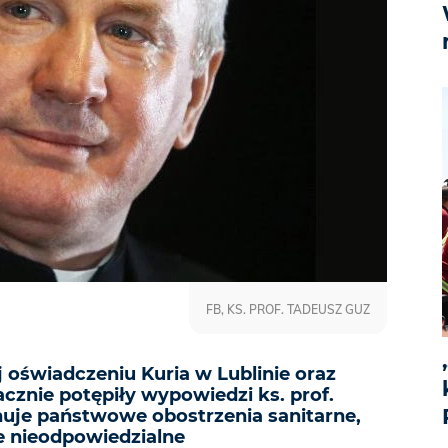
FB, KS. PROF. TADEUSZ GUZ
świadczeniu Kuria w Lublinie oraz
cznie potępiły wypowiedzi ks. prof.
nuje państwowe obostrzenia sanitarne,
ie nieodpowiedzialne