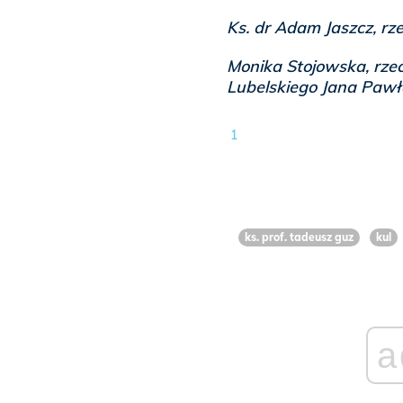
Ks. dr Adam Jaszcz, rze
Monika Stojowska, rze
Lubelskiego Jana Pawła
1
ks. prof. tadeusz guz
kul
a