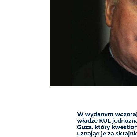
W wydanym wczoraj o
władze KUL jednozna
Guza, który kwestio
uznając je za skrajn