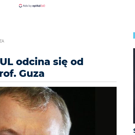
UZA
KUL odcina się od
rof. Guza