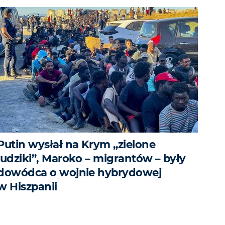
Putin wysłał na Krym „zielone
ludziki”, Maroko – migrantów – były
dowódca o wojnie hybrydowej
w Hiszpanii