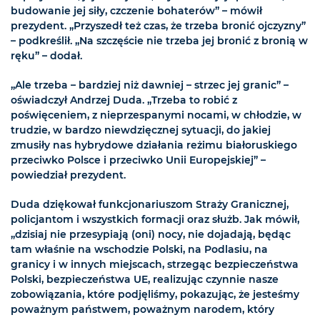
budowanie jej siły, czczenie bohaterów” – mówił
prezydent. „Przyszedł też czas, że trzeba bronić ojczyzny”
– podkreślił. „Na szczęście nie trzeba jej bronić z bronią w
ręku” – dodał.
„Ale trzeba – bardziej niż dawniej – strzec jej granic” –
oświadczył Andrzej Duda. „Trzeba to robić z
poświęceniem, z nieprzespanymi nocami, w chłodzie, w
trudzie, w bardzo niewdzięcznej sytuacji, do jakiej
zmusiły nas hybrydowe działania reżimu białoruskiego
przeciwko Polsce i przeciwko Unii Europejskiej” –
powiedział prezydent.
Duda dziękował funkcjonariuszom Straży Granicznej,
policjantom i wszystkich formacji oraz służb. Jak mówił,
„dzisiaj nie przesypiają (oni) nocy, nie dojadają, będąc
tam właśnie na wschodzie Polski, na Podlasiu, na
granicy i w innych miejscach, strzegąc bezpieczeństwa
Polski, bezpieczeństwa UE, realizując czynnie nasze
zobowiązania, które podjęliśmy, pokazując, że jesteśmy
poważnym państwem, poważnym narodem, który