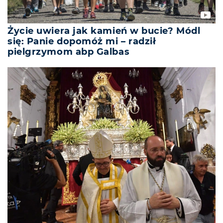
Życie uwiera jak kamień w bucie? Módl
się: Panie dopomóż mi – radził
pielgrzymom abp Galbas