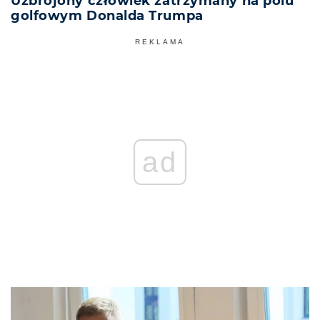
Uzbrojony człowiek zatrzymany na polu
golfowym Donalda Trumpa
REKLAMA
ad