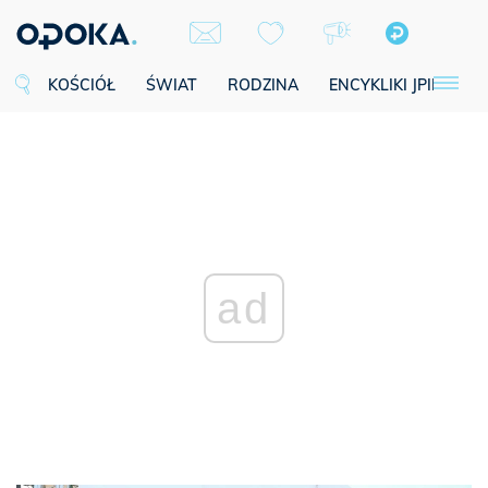
KOŚCIÓŁ
ŚWIAT
RODZINA
ENCYKLIKI JPII
SE
ad