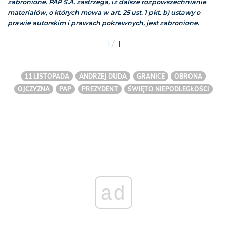
zabronione. PAP S.A. zastrzega, iż dalsze rozpowszechnianie
materiałów, o których mowa w art. 25 ust. 1 pkt. b) ustawy o
prawie autorskim i prawach pokrewnych, jest zabronione.
/
1
1
11 LISTOPADA
ANDRZEJ DUDA
GRANICE
OBRONA
OJCZYZNA
PAP
PREZYDENT
ŚWIĘTO NIEPODLEGŁOŚCI
ad