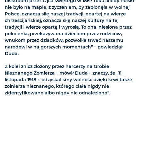
biskupom przez Ojca świętego w 1867 roku, kiedy Polski
nie było na mapie, z życzeniem, by zapłonęła w wolnej
Polsce, oznacza siłę naszej tradycji, opartej na wierze
chrześcijańskiej, oznacza siłę naszej kultury na tej
tradycji i wierze opartą i wyrosłą. To ona, niesiona przez
pokolenia, przekazywana dzieciom przez rodziców,
wnukom przez dziadków, pozwoliła trwać naszemu
narodowi w najgorszych momentach” – powiedział
Duda.
Z kolei znicz złożony przez harcerzy na Grobie
Nieznanego Żołnierza – mówił Duda – znaczy, że „11
listopada 1918 r. odzyskaliśmy wolność dzięki krwi także
żołnierza nieznanego, którego ciała nigdy nie
zidentyfikowano albo nigdy nie odnaleziono”.