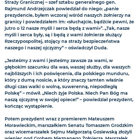
Straży Granicznej – szef sztabu generalnego gen.
Rajmund Andrzejczak powiedział do niego: „panie
prezydencie, byłem wczoraj wśród naszych żołnierzy na
granicy i powiedziałem im: «słuchajcie, bądźcie pewni, że
jutro o 12 nasze myśli i serca będą z wami»”. „Tak, nasze
myśli i serca były, są i będą z wami żołnierze służący
Rzeczypospolitej, stojący na straży bezpieczeństwa
naszego i naszej ojczyzny” – oświadczył Duda.
„Jesteśmy z wami i jesteśmy zawsze za wami, w
głębokim szacunku dla was, waszej służby, dla waszych
najbliższych i ich poświęcenia, dla polskiego munduru,
który z dumą nosicie, a który znaczy tamten właśnie
długi czas walki o wolną, suwerenną, niepodległą
Polskę” – mówił. „Niech żyje Polska. Niech Pan Bóg ma
naszą ojczyznę w swojej opiece!” – powiedział prezydent,
kończąc wystąpienie.
Potem prezydent wraz z premierem Mateuszem
Morawieckim, marszałkiem Senatu Tomaszem Grodzkim
oraz wicemarszałek Sejmu Małgorzatą Gosiewską złożyli
wieniec pod Grobem Nieznanego Żołnierza. Marszałek