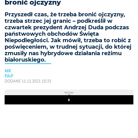
bronić ojczyzny
Przyszedł czas, że trzeba bronić ojczyzny,
trzeba strzec jej granic – podkreślił w
czwartek prezydent Andrzej Duda podczas
państwowych obchodów Święta
Niepodległości. Jak mówił, trzeba to robić z
poświęceniem, w trudnej sytuacji, do której
zmusiły nas hybrydowe działania reżimu
białoruskiego.
MK
PAP
DODANE 11.11.2021 15:33
REKLAMA
Play