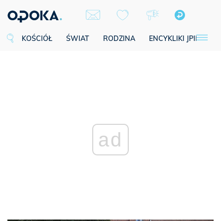
KOŚCIÓŁ
ŚWIAT
RODZINA
ENCYKLIKI JPII
SE
ad