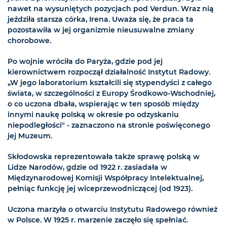
nawet na wysuniętych pozycjach pod Verdun. Wraz nią
jeździła starsza córka, Irena. Uważa się, że praca ta
pozostawiła w jej organizmie nieusuwalne zmiany
chorobowe.
Po wojnie wróciła do Paryża, gdzie pod jej
kierownictwem rozpoczął działalność Instytut Radowy.
„W jego laboratorium kształcili się stypendyści z całego
świata, w szczególności z Europy Środkowo-Wschodniej,
o co uczona dbała, wspierając w ten sposób między
innymi naukę polską w okresie po odzyskaniu
niepodległości" - zaznaczono na stronie poświęconego
jej Muzeum.
Skłodowska reprezentowała także sprawę polską w
Lidze Narodów, gdzie od 1922 r. zasiadała w
Międzynarodowej Komisji Współpracy Intelektualnej,
pełniąc funkcję jej wiceprzewodniczącej (od 1923).
Uczona marzyła o otwarciu Instytutu Radowego również
w Polsce. W 1925 r. marzenie zaczęło się spełniać.