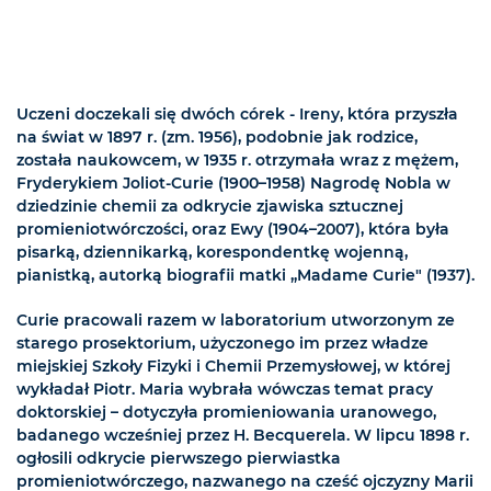
Uczeni doczekali się dwóch córek - Ireny, która przyszła
na świat w 1897 r. (zm. 1956), podobnie jak rodzice,
została naukowcem, w 1935 r. otrzymała wraz z mężem,
Fryderykiem Joliot-Curie (1900–1958) Nagrodę Nobla w
dziedzinie chemii za odkrycie zjawiska sztucznej
promieniotwórczości, oraz Ewy (1904–2007), która była
pisarką, dziennikarką, korespondentkę wojenną,
pianistką, autorką biografii matki „Madame Curie" (1937).
Curie pracowali razem w laboratorium utworzonym ze
starego prosektorium, użyczonego im przez władze
miejskiej Szkoły Fizyki i Chemii Przemysłowej, w której
wykładał Piotr. Maria wybrała wówczas temat pracy
doktorskiej – dotyczyła promieniowania uranowego,
badanego wcześniej przez H. Becquerela. W lipcu 1898 r.
ogłosili odkrycie pierwszego pierwiastka
promieniotwórczego, nazwanego na cześć ojczyzny Marii