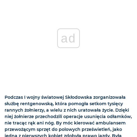
ad
Podczas I wojny światowej Skłodowska zorganizowała
służbę rentgenowską, która pomogła setkom tysięcy
rannych żołnierzy, a wielu z nich uratowała życie. Dzięki
niej żołnierze przechodzili operacje usunięcia odłamków,
nie tracąc rąk ani nóg. By móc kierować ambulansem
przewożącym sprzęt do polowych prześwietleń, jako
jedna z pierwszych kobiet zdobyła prawo jazdy. Była