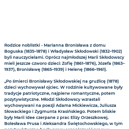
Rodzice noblistki - Marianna Bronisława z domu
Boguska (1835–1878) i Władysław Skłodowski (1832–1902)
byli nauczycielami. Oprócz najmłodszej Marii Skłodowscy
mieli jeszcze czworo dzieci: Zofię (1861–1876), Józefa (1863–
1937), Bronisławę (1865–1939) i Helenę (1866–1961).
„Po śmierci Bronisławy Skłodowskiej na gruźlicę (1878)
dzieci wychowywał ojciec. W rodzinie kultywowane były
tradycje patriotyczne, najpierw romantyczne, potem
pozytywistyczne. Młodzi Skłodowscy wzrastali
wychowywani na poezji Adama Mickiewicza, Juliusza
Słowackiego i Zygmunta Krasińskiego. Potem bliskie
były Marii idee czerpane z prac Elizy Orzeszkowej,
Bolesława Prusa i Aleksandra Świętochowskiego, w tym