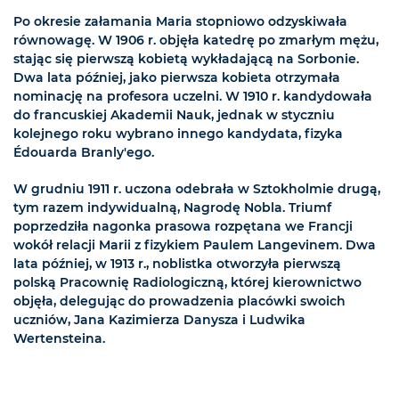
Po okresie załamania Maria stopniowo odzyskiwała
równowagę. W 1906 r. objęła katedrę po zmarłym mężu,
stając się pierwszą kobietą wykładającą na Sorbonie.
Dwa lata później, jako pierwsza kobieta otrzymała
nominację na profesora uczelni. W 1910 r. kandydowała
do francuskiej Akademii Nauk, jednak w styczniu
kolejnego roku wybrano innego kandydata, fizyka
Édouarda Branly'ego.
W grudniu 1911 r. uczona odebrała w Sztokholmie drugą,
tym razem indywidualną, Nagrodę Nobla. Triumf
poprzedziła nagonka prasowa rozpętana we Francji
wokół relacji Marii z fizykiem Paulem Langevinem. Dwa
lata później, w 1913 r., noblistka otworzyła pierwszą
polską Pracownię Radiologiczną, której kierownictwo
objęła, delegując do prowadzenia placówki swoich
uczniów, Jana Kazimierza Danysza i Ludwika
Wertensteina.