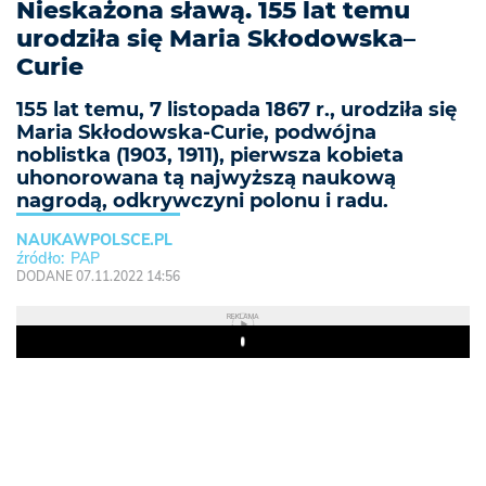
Nieskażona sławą. 155 lat temu
urodziła się Maria Skłodowska–
Curie
155 lat temu, 7 listopada 1867 r., urodziła się
Maria Skłodowska-Curie, podwójna
noblistka (1903, 1911), pierwsza kobieta
uhonorowana tą najwyższą naukową
nagrodą, odkrywczyni polonu i radu.
NAUKAWPOLSCE.PL
PAP
DODANE 07.11.2022 14:56
REKLAMA
Play