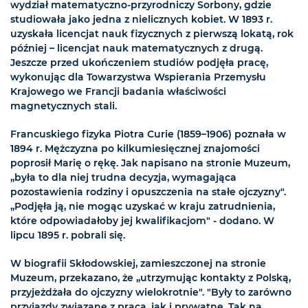
wydział matematyczno-przyrodniczy Sorbony, gdzie
studiowała jako jedna z nielicznych kobiet. W 1893 r.
uzyskała licencjat nauk fizycznych z pierwszą lokatą, rok
później – licencjat nauk matematycznych z drugą.
Jeszcze przed ukończeniem studiów podjęła pracę,
wykonując dla Towarzystwa Wspierania Przemysłu
Krajowego we Francji badania właściwości
magnetycznych stali.
Francuskiego fizyka Piotra Curie (1859–1906) poznała w
1894 r. Mężczyzna po kilkumiesięcznej znajomości
poprosił Marię o rękę. Jak napisano na stronie Muzeum,
„była to dla niej trudna decyzja, wymagająca
pozostawienia rodziny i opuszczenia na stałe ojczyzny".
„Podjęła ją, nie mogąc uzyskać w kraju zatrudnienia,
które odpowiadałoby jej kwalifikacjom" - dodano. W
lipcu 1895 r. pobrali się.
W biografii Skłodowskiej, zamieszczonej na stronie
Muzeum, przekazano, że „utrzymując kontakty z Polską,
przyjeżdżała do ojczyzny wielokrotnie". "Były to zarówno
przyjazdy związane z pracą, jak i prywatne. Tak na