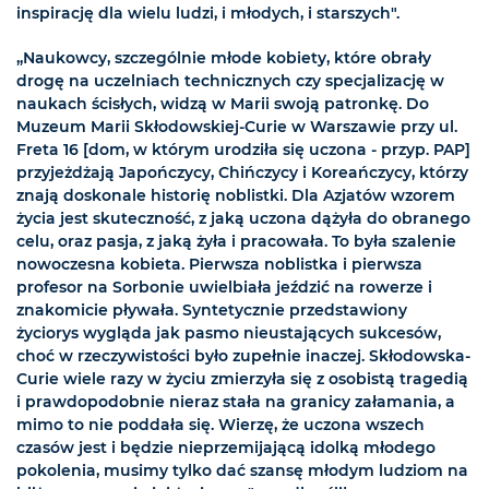
inspirację dla wielu ludzi, i młodych, i starszych".
„Naukowcy, szczególnie młode kobiety, które obrały
drogę na uczelniach technicznych czy specjalizację w
naukach ścisłych, widzą w Marii swoją patronkę. Do
Muzeum Marii Skłodowskiej-Curie w Warszawie przy ul.
Freta 16 [dom, w którym urodziła się uczona - przyp. PAP]
przyjeżdżają Japończycy, Chińczycy i Koreańczycy, którzy
znają doskonale historię noblistki. Dla Azjatów wzorem
życia jest skuteczność, z jaką uczona dążyła do obranego
celu, oraz pasja, z jaką żyła i pracowała. To była szalenie
nowoczesna kobieta. Pierwsza noblistka i pierwsza
profesor na Sorbonie uwielbiała jeździć na rowerze i
znakomicie pływała. Syntetycznie przedstawiony
życiorys wygląda jak pasmo nieustających sukcesów,
choć w rzeczywistości było zupełnie inaczej. Skłodowska-
Curie wiele razy w życiu zmierzyła się z osobistą tragedią
i prawdopodobnie nieraz stała na granicy załamania, a
mimo to nie poddała się. Wierzę, że uczona wszech
czasów jest i będzie nieprzemijającą idolką młodego
pokolenia, musimy tylko dać szansę młodym ludziom na