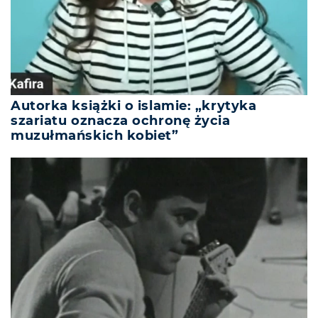
Autorka książki o islamie: „krytyka
szariatu oznacza ochronę życia
muzułmańskich kobiet”