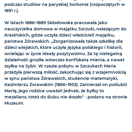
podczas studiów na paryskiej Sorbonie (rozpoczętych w
1891 r.).
W latach 1886–1889 Skłodowska pracowała jako
nauczycielka domowa w majątku Szczuki, należącym do
Krasińskich, gdzie uczyła dzieci właścicieli majątku,
państwa Żórawskich. „Zorganizowała także szkółkę dla
dzieci wiejskich, które uczyła języka polskiego i historii,
wcielając w życie ideały pozytywizmu. Za tę nielegalną
działalność groziła wówczas konfiskata mienia, a nawet
zsyłka na Sybir. W czasie pobytu w Szczukach Maria
przeżyła pierwszą miłość, zakochując się z wzajemnością
w synu państwa Żórawskich, studencie matematyki,
Kazimierzu Żorawskim (1866–1953). Zamierzał on poślubić
Marię, jego rodzice uważali jednak, że byłby to
mezalians, toteż do ślubu nie doszło" - podano na stronie
Muzeum.