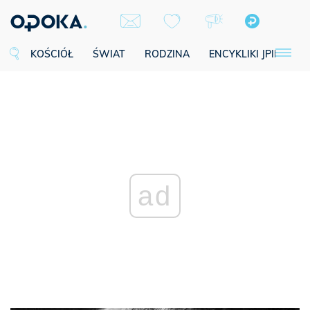
KOŚCIÓŁ
ŚWIAT
RODZINA
ENCYKLIKI JPII
SE
ad