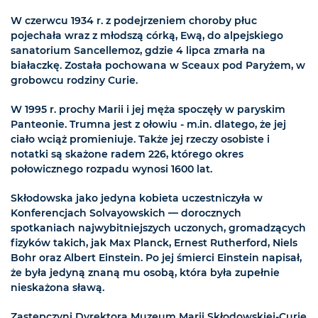
W czerwcu 1934 r. z podejrzeniem choroby płuc
pojechała wraz z młodszą córką, Ewą, do alpejskiego
sanatorium Sancellemoz, gdzie 4 lipca zmarła na
białaczkę. Została pochowana w Sceaux pod Paryżem, w
grobowcu rodziny Curie.
W 1995 r. prochy Marii i jej męża spoczęły w paryskim
Panteonie. Trumna jest z ołowiu - m.in. dlatego, że jej
ciało wciąż promieniuje. Także jej rzeczy osobiste i
notatki są skażone radem 226, którego okres
połowicznego rozpadu wynosi 1600 lat.
Skłodowska jako jedyna kobieta uczestniczyła w
Konferencjach Solvayowskich — dorocznych
spotkaniach najwybitniejszych uczonych, gromadzących
fizyków takich, jak Max Planck, Ernest Rutherford, Niels
Bohr oraz Albert Einstein. Po jej śmierci Einstein napisał,
że była jedyną znaną mu osobą, która była zupełnie
nieskażona sławą.
Zastępczyni Dyrektora Muzeum Marii Skłodowskiej-Curie