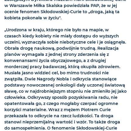
w Warszawie Miłka Skalska powiedziała PAP, że w jej
ocenie fenomen Skłodowskiej-Curie to „droga, jaką ta
kobieta pokonała w życiu".
„Urodzona w kraju, którego nie było na mapie, w
czasach kiedy kobiety nie miały dostępu do wyższych
uczelni, wyznaczyła sobie niebotyczne cele i je osiągnęła.
Obrała drogę naukową, podwójnie trudną. Realizacja
planów wymagała z jednej strony zderzenia się z
konwenansami życia obyczajowego, a z drugiej
morderczej pracy badawczej, którą okupiła zdrowiem.
Musiała jasno widzieć cel, bo mimo trudności nie
zwątpiła. Dwie Nagrody Nobla i odkrycia stanowiące
podstawy nowoczesnej onkologii dały uczonej światową
sławę, co w najdrobniejszym stopniu nie zmieniło jej jako
człowieka. Odkrywszy sposób pozyskiwania radu, nie
opatentowała go, z czego mogłaby czerpać ogromne
korzyści materialne. Wraz z mężem Piotrem Curie
przekazała to odkrycie na rzecz ludzkości. Ta droga
stanowi nieprzemijalną wartość i wzór. To także droga
do samospełnienia. O fenomenie Skłodowskiej-Curie