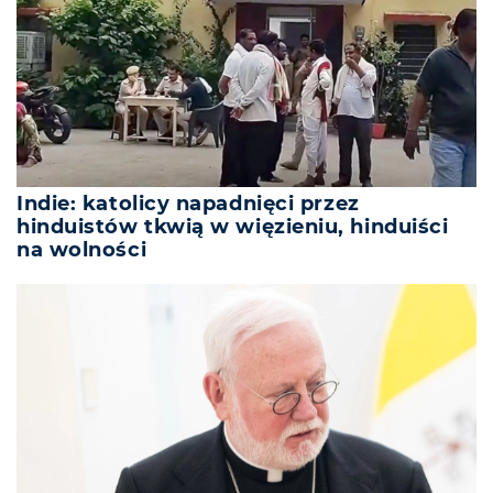
Indie: katolicy napadnięci przez
hinduistów tkwią w więzieniu, hinduiści
na wolności