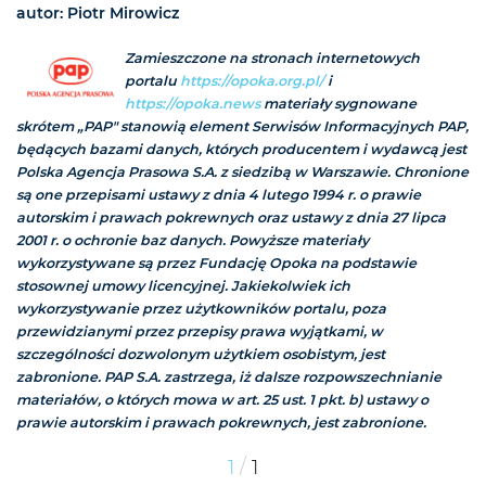
autor: Piotr Mirowicz
Zamieszczone na stronach internetowych
portalu
https://opoka.org.pl/
i
https://opoka.news
materiały sygnowane
skrótem „PAP" stanowią element Serwisów Informacyjnych PAP,
będących bazami danych, których producentem i wydawcą jest
Polska Agencja Prasowa S.A. z siedzibą w Warszawie. Chronione
są one przepisami ustawy z dnia 4 lutego 1994 r. o prawie
autorskim i prawach pokrewnych oraz ustawy z dnia 27 lipca
2001 r. o ochronie baz danych. Powyższe materiały
wykorzystywane są przez Fundację Opoka na podstawie
stosownej umowy licencyjnej. Jakiekolwiek ich
wykorzystywanie przez użytkowników portalu, poza
przewidzianymi przez przepisy prawa wyjątkami, w
szczególności dozwolonym użytkiem osobistym, jest
zabronione. PAP S.A. zastrzega, iż dalsze rozpowszechnianie
materiałów, o których mowa w art. 25 ust. 1 pkt. b) ustawy o
prawie autorskim i prawach pokrewnych, jest zabronione.
/
1
1