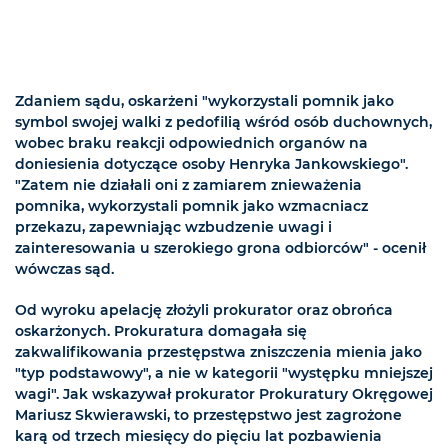
Zdaniem sądu, oskarżeni "wykorzystali pomnik jako
symbol swojej walki z pedofilią wśród osób duchownych,
wobec braku reakcji odpowiednich organów na
doniesienia dotyczące osoby Henryka Jankowskiego".
"Zatem nie działali oni z zamiarem znieważenia
pomnika, wykorzystali pomnik jako wzmacniacz
przekazu, zapewniając wzbudzenie uwagi i
zainteresowania u szerokiego grona odbiorców" - ocenił
wówczas sąd.
Od wyroku apelację złożyli prokurator oraz obrońca
oskarżonych. Prokuratura domagała się
zakwalifikowania przestępstwa zniszczenia mienia jako
"typ podstawowy", a nie w kategorii "występku mniejszej
wagi". Jak wskazywał prokurator Prokuratury Okręgowej
Mariusz Skwierawski, to przestępstwo jest zagrożone
karą od trzech miesięcy do pięciu lat pozbawienia