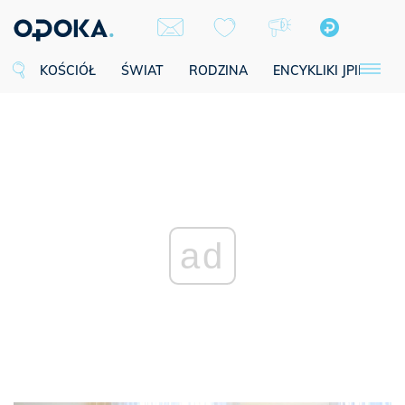
KOŚCIÓŁ
ŚWIAT
RODZINA
ENCYKLIKI JPII
SE
ad