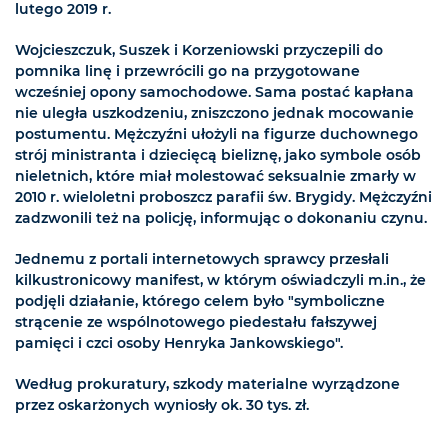
lutego 2019 r.
Wojcieszczuk, Suszek i Korzeniowski przyczepili do
pomnika linę i przewrócili go na przygotowane
wcześniej opony samochodowe. Sama postać kapłana
nie uległa uszkodzeniu, zniszczono jednak mocowanie
postumentu. Mężczyźni ułożyli na figurze duchownego
strój ministranta i dziecięcą bieliznę, jako symbole osób
nieletnich, które miał molestować seksualnie zmarły w
2010 r. wieloletni proboszcz parafii św. Brygidy. Mężczyźni
zadzwonili też na policję, informując o dokonaniu czynu.
Jednemu z portali internetowych sprawcy przesłali
kilkustronicowy manifest, w którym oświadczyli m.in., że
podjęli działanie, którego celem było "symboliczne
strącenie ze wspólnotowego piedestału fałszywej
pamięci i czci osoby Henryka Jankowskiego".
Według prokuratury, szkody materialne wyrządzone
przez oskarżonych wyniosły ok. 30 tys. zł.