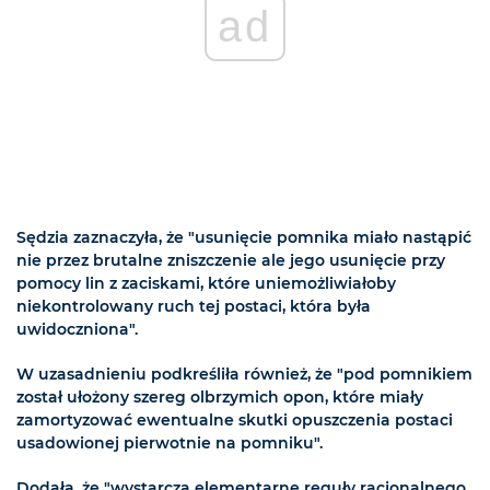
ad
Sędzia zaznaczyła, że "usunięcie pomnika miało nastąpić
nie przez brutalne zniszczenie ale jego usunięcie przy
pomocy lin z zaciskami, które uniemożliwiałoby
niekontrolowany ruch tej postaci, która była
uwidoczniona".
W uzasadnieniu podkreśliła również, że "pod pomnikiem
został ułożony szereg olbrzymich opon, które miały
zamortyzować ewentualne skutki opuszczenia postaci
usadowionej pierwotnie na pomniku".
Dodała, że "wystarczą elementarne reguły racjonalnego