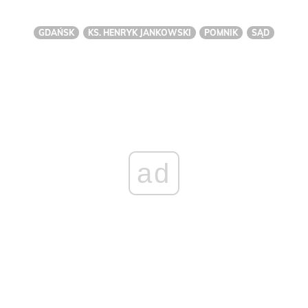
GDAŃSK
KS. HENRYK JANKOWSKI
POMNIK
SĄD
ad