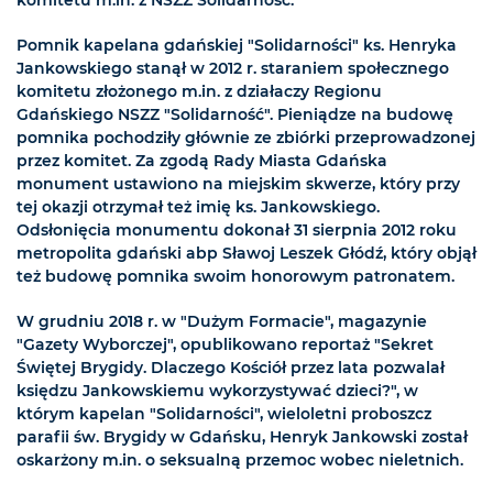
Pomnik kapelana gdańskiej "Solidarności" ks. Henryka
Jankowskiego stanął w 2012 r. staraniem społecznego
komitetu złożonego m.in. z działaczy Regionu
Gdańskiego NSZZ "Solidarność". Pieniądze na budowę
pomnika pochodziły głównie ze zbiórki przeprowadzonej
przez komitet. Za zgodą Rady Miasta Gdańska
monument ustawiono na miejskim skwerze, który przy
tej okazji otrzymał też imię ks. Jankowskiego.
Odsłonięcia monumentu dokonał 31 sierpnia 2012 roku
metropolita gdański abp Sławoj Leszek Głódź, który objął
też budowę pomnika swoim honorowym patronatem.
W grudniu 2018 r. w "Dużym Formacie", magazynie
"Gazety Wyborczej", opublikowano reportaż "Sekret
Świętej Brygidy. Dlaczego Kościół przez lata pozwalał
księdzu Jankowskiemu wykorzystywać dzieci?", w
którym kapelan "Solidarności", wieloletni proboszcz
parafii św. Brygidy w Gdańsku, Henryk Jankowski został
oskarżony m.in. o seksualną przemoc wobec nieletnich.