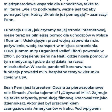
międzynarodowe wsparcie dla uchodźców, także to
militarne. „Ale, i to podkreślam, ważne jest też aby
pomagać tym, którzy Ukrainie już pomagają” – zaznaczył
Penn.
Fundacja CORE, jak czytamy na jej stronie internetowej,
niesie teraz najpilniejszą pomoc dla uchodźców w Polsce
i Rumunii. Uciekającym przed wojną zapewnia m.in.
pożywienie, wodę, transport w miejsca schronienia.
CORE (Community Organized Relief Effort) powstała w
2010 r. po trzęsieniu ziemi na Haiti, gdzie niosła pomoc, w
tym medyczną, i gdzie dalej działa na rzecz
mieszkańców. W czasie pandemii koronawirusa
fundacja prowadzi m.in. bezpłatne testy w kierunku
covid w USA.
Sean Penn jest laureatem Oscara za pierwszoplanowe
role filmach „Rzeka tajemnic” i „Obywatel Milk”. Zajmuje
się także reżyserią, produkcją filmową. Pracował też jako
dziennikarz. Aktor jest był przeciwnikiem
zaangażowania Amerykanów w Iraku. Pod wpływem