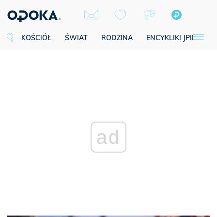
KOŚCIÓŁ
ŚWIAT
RODZINA
ENCYKLIKI JPII
SE
ad