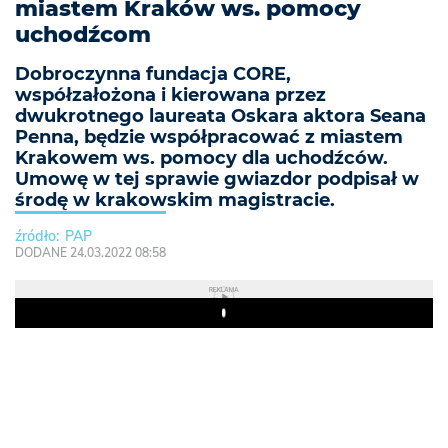
miastem Kraków ws. pomocy
uchodźcom
Dobroczynna fundacja CORE,
współzałożona i kierowana przez
dwukrotnego laureata Oskara aktora Seana
Penna, będzie współpracować z miastem
Krakowem ws. pomocy dla uchodźców.
Umowę w tej sprawie gwiazdor podpisał w
środę w krakowskim magistracie.
PAP
DODANE 24.03.2022 08:58
REKLAMA
Play