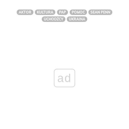
AKTOR
KULTURA
PAP
POMOC
SEAN PENN
UCHODŹCY
UKRAINA
ad