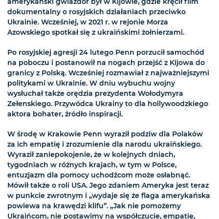
amerykański gwiazdor był w Kijowie, gdzie kręcił film
dokumentalny o rosyjskich działaniach przeciwko
Ukrainie. Wcześniej, w 2021 r. w rejonie Morza
Azowskiego spotkał się z ukraińskimi żołnierzami.
Po rosyjskiej agresji 24 lutego Penn porzucił samochód
na poboczu i postanowił na nogach przejść z Kijowa do
granicy z Polską. Wcześniej rozmawiał z najważniejszymi
politykami w Ukrainie. W dniu wybuchu wojny
wysłuchał także orędzia prezydenta Wołodymyra
Zełenskiego. Przywódca Ukrainy to dla hollywoodzkiego
aktora bohater, źródło inspiracji.
W środę w Krakowie Penn wyraził podziw dla Polaków
za ich empatię i zrozumienie dla narodu ukraińskiego.
Wyraził zaniepokojenie, że w kolejnych dniach,
tygodniach w różnych krajach, w tym w Polsce,
entuzjazm dla pomocy uchodźcom może osłabnąć.
Mówił także o roli USA. Jego zdaniem Ameryka jest teraz
w punkcie zwrotnym i „wydaje się że flaga amerykańska
powiewa na krawędzi klifu”. „Jak nie pomożemy
Ukraińcom, nie postawimy na współczucie, empatię,