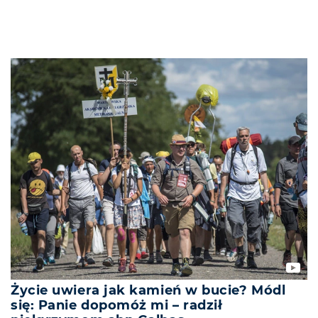
Życie uwiera jak kamień w bucie? Módl
się: Panie dopomóż mi – radził