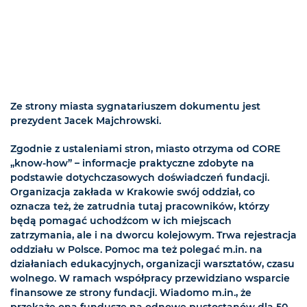
Ze strony miasta sygnatariuszem dokumentu jest
prezydent Jacek Majchrowski.
Zgodnie z ustaleniami stron, miasto otrzyma od CORE
„know-how” – informacje praktyczne zdobyte na
podstawie dotychczasowych doświadczeń fundacji.
Organizacja zakłada w Krakowie swój oddział, co
oznacza też, że zatrudnia tutaj pracowników, którzy
będą pomagać uchodźcom w ich miejscach
zatrzymania, ale i na dworcu kolejowym. Trwa rejestracja
oddziału w Polsce. Pomoc ma też polegać m.in. na
działaniach edukacyjnych, organizacji warsztatów, czasu
wolnego. W ramach współpracy przewidziano wsparcie
finansowe ze strony fundacji. Wiadomo m.in., że
przekaże ona fundusze na odnowę pustostanów dla 50