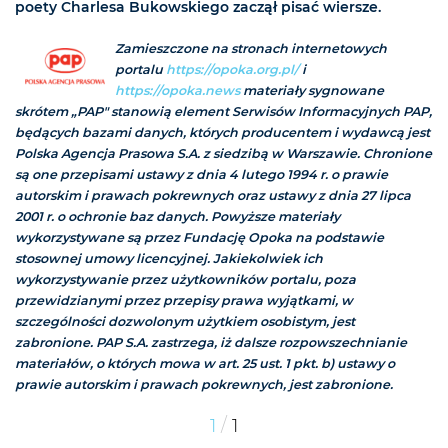
poety Charlesa Bukowskiego zaczął pisać wiersze.
Zamieszczone na stronach internetowych
portalu
https://opoka.org.pl/
i
https://opoka.news
materiały sygnowane
skrótem „PAP" stanowią element Serwisów Informacyjnych PAP,
będących bazami danych, których producentem i wydawcą jest
Polska Agencja Prasowa S.A. z siedzibą w Warszawie. Chronione
są one przepisami ustawy z dnia 4 lutego 1994 r. o prawie
autorskim i prawach pokrewnych oraz ustawy z dnia 27 lipca
2001 r. o ochronie baz danych. Powyższe materiały
wykorzystywane są przez Fundację Opoka na podstawie
stosownej umowy licencyjnej. Jakiekolwiek ich
wykorzystywanie przez użytkowników portalu, poza
przewidzianymi przez przepisy prawa wyjątkami, w
szczególności dozwolonym użytkiem osobistym, jest
zabronione. PAP S.A. zastrzega, iż dalsze rozpowszechnianie
materiałów, o których mowa w art. 25 ust. 1 pkt. b) ustawy o
prawie autorskim i prawach pokrewnych, jest zabronione.
/
1
1