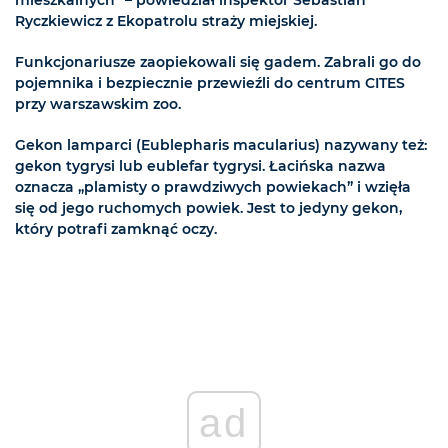
mieszkalnych” – powiedział inspektor Sebastian
Ryczkiewicz z Ekopatrolu straży miejskiej.
Funkcjonariusze zaopiekowali się gadem. Zabrali go do
pojemnika i bezpiecznie przewieźli do centrum CITES
przy warszawskim zoo.
Gekon lamparci (Eublepharis macularius) nazywany też:
gekon tygrysi lub eublefar tygrysi. Łacińska nazwa
oznacza „plamisty o prawdziwych powiekach” i wzięła
się od jego ruchomych powiek. Jest to jedyny gekon,
który potrafi zamknąć oczy.
ad