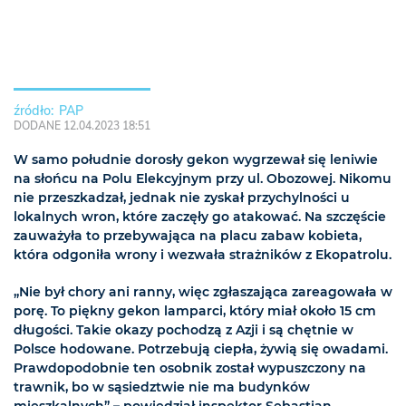
PAP
DODANE 12.04.2023 18:51
W samo południe dorosły gekon wygrzewał się leniwie
na słońcu na Polu Elekcyjnym przy ul. Obozowej. Nikomu
nie przeszkadzał, jednak nie zyskał przychylności u
lokalnych wron, które zaczęły go atakować. Na szczęście
zauważyła to przebywająca na placu zabaw kobieta,
która odgoniła wrony i wezwała strażników z Ekopatrolu.
„Nie był chory ani ranny, więc zgłaszająca zareagowała w
porę. To piękny gekon lamparci, który miał około 15 cm
długości. Takie okazy pochodzą z Azji i są chętnie w
Polsce hodowane. Potrzebują ciepła, żywią się owadami.
Prawdopodobnie ten osobnik został wypuszczony na
trawnik, bo w sąsiedztwie nie ma budynków