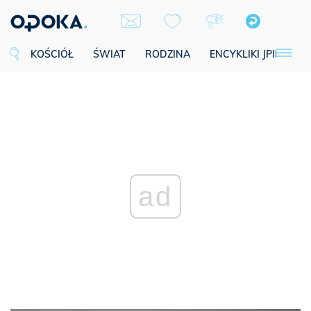
KOŚCIÓŁ
ŚWIAT
RODZINA
ENCYKLIKI JPII
SE
ad