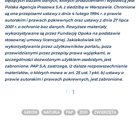
będących bazami danych, których producentem i wydawcą jest
Polska Agencja Prasowa S.A. z siedzibą w Warszawie. Chronione
są one przepisami ustawy z dnia 4 lutego 1994 r. o prawie
autorskim i prawach pokrewnych oraz ustawy z dnia 27 lipca
2001 r. o ochronie baz danych. Powyższe materiały
wykorzystywane są przez Fundację Opoka na podstawie
stosownej umowy licencyjnej. Jakiekolwiek ich
wykorzystywanie przez użytkowników portalu, poza
przewidzianymi przez przepisy prawa wyjątkami, w
szczególności dozwolonym użytkiem osobistym, jest
zabronione. PAP S.A. zastrzega, iż dalsze rozpowszechnianie
materiałów, o których mowa w art. 25 ust. 1 pkt. b) ustawy o
prawie autorskim i prawach pokrewnych, jest zabronione.
/
1
1
GEKON
NATURA
PAP
ZOO
ZWIERZĘTA