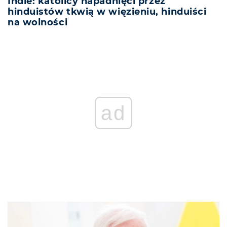
Indie: katolicy napadnięci przez
hinduistów tkwią w więzieniu, hinduiści
na wolności
ad