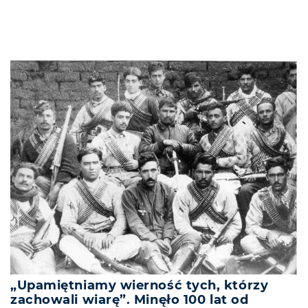
„Upamiętniamy wierność tych, którzy
zachowali wiarę”. Minęło 100 lat od