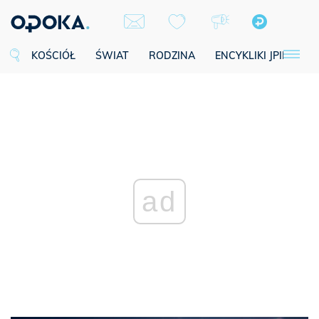
KOŚCIÓŁ
ŚWIAT
RODZINA
ENCYKLIKI JPII
SE
ad