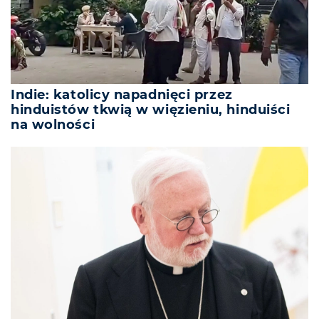
Indie: katolicy napadnięci przez
hinduistów tkwią w więzieniu, hinduiści
na wolności