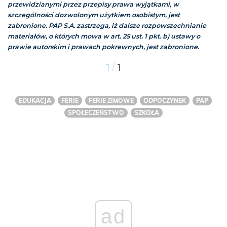
przewidzianymi przez przepisy prawa wyjątkami, w
szczególności dozwolonym użytkiem osobistym, jest
zabronione. PAP S.A. zastrzega, iż dalsze rozpowszechnianie
materiałów, o których mowa w art. 25 ust. 1 pkt. b) ustawy o
prawie autorskim i prawach pokrewnych, jest zabronione.
/
1
1
EDUKACJA
FERIE
FERIE ZIMOWE
ODPOCZYNEK
PAP
SPOŁECZEŃSTWO
SZKOŁA
ad