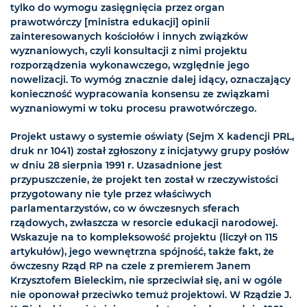
tylko do wymogu zasięgnięcia przez organ
prawotwórczy [ministra edukacji] opinii
zainteresowanych kościołów i innych związków
wyznaniowych, czyli konsultacji z nimi projektu
rozporządzenia wykonawczego, względnie jego
nowelizacji. To wymóg znacznie dalej idący, oznaczający
konieczność wypracowania konsensu ze związkami
wyznaniowymi w toku procesu prawotwórczego.
Projekt ustawy o systemie oświaty (Sejm X kadencji PRL,
druk nr 1041) został zgłoszony z inicjatywy grupy posłów
w dniu 28 sierpnia 1991 r. Uzasadnione jest
przypuszczenie, że projekt ten został w rzeczywistości
przygotowany nie tyle przez właściwych
parlamentarzystów, co w ówczesnych sferach
rządowych, zwłaszcza w resorcie edukacji narodowej.
Wskazuje na to kompleksowość projektu (liczył on 115
artykułów), jego wewnętrzna spójność, także fakt, że
ówczesny Rząd RP na czele z premierem Janem
Krzysztofem Bieleckim, nie sprzeciwiał się, ani w ogóle
nie oponował przeciwko temuż projektowi. W Rządzie J.