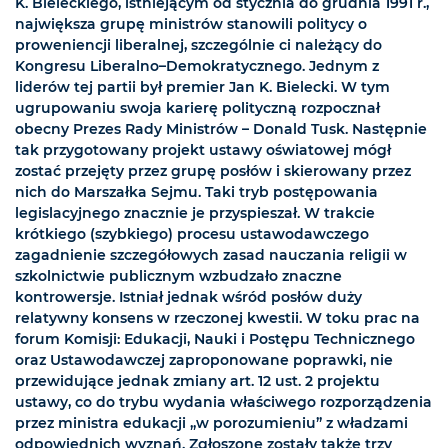
K. Bieleckiego, istniejącym od stycznia do grudnia 1991 r.,
największa grupę ministrów stanowili politycy o
proweniencji liberalnej, szczególnie ci należący do
Kongresu Liberalno–Demokratycznego. Jednym z
liderów tej partii był premier Jan K. Bielecki. W tym
ugrupowaniu swoja karierę polityczną rozpocznał
obecny Prezes Rady Ministrów – Donald Tusk. Następnie
tak przygotowany projekt ustawy oświatowej mógł
zostać przejęty przez grupę posłów i skierowany przez
nich do Marszałka Sejmu. Taki tryb postępowania
legislacyjnego znacznie je przyspieszał. W trakcie
krótkiego (szybkiego) procesu ustawodawczego
zagadnienie szczegółowych zasad nauczania religii w
szkolnictwie publicznym wzbudzało znaczne
kontrowersje. Istniał jednak wśród posłów duży
relatywny konsens w rzeczonej kwestii. W toku prac na
forum Komisji: Edukacji, Nauki i Postępu Technicznego
oraz Ustawodawczej zaproponowane poprawki, nie
przewidujące jednak zmiany art. 12 ust. 2 projektu
ustawy, co do trybu wydania właściwego rozporządzenia
przez ministra edukacji „w porozumieniu” z władzami
odpowiednich wyznań. Zgłoszone zostały także trzy