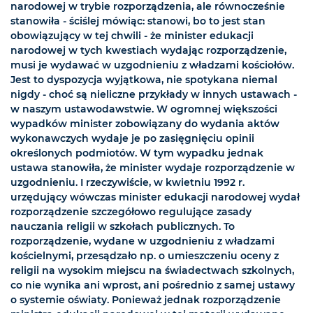
narodowej w trybie rozporządzenia, ale równocześnie
stanowiła - ściślej mówiąc: stanowi, bo to jest stan
obowiązujący w tej chwili - że minister edukacji
narodowej w tych kwestiach wydając rozporządzenie,
musi je wydawać w uzgodnieniu z władzami kościołów.
Jest to dyspozycja wyjątkowa, nie spotykana niemal
nigdy - choć są nieliczne przykłady w innych ustawach -
w naszym ustawodawstwie. W ogromnej większości
wypadków minister zobowiązany do wydania aktów
wykonawczych wydaje je po zasięgnięciu opinii
określonych podmiotów. W tym wypadku jednak
ustawa stanowiła, że minister wydaje rozporządzenie w
uzgodnieniu. I rzeczywiście, w kwietniu 1992 r.
urzędujący wówczas minister edukacji narodowej wydał
rozporządzenie szczegółowo regulujące zasady
nauczania religii w szkołach publicznych. To
rozporządzenie, wydane w uzgodnieniu z władzami
kościelnymi, przesądzało np. o umieszczeniu oceny z
religii na wysokim miejscu na świadectwach szkolnych,
co nie wynika ani wprost, ani pośrednio z samej ustawy
o systemie oświaty. Ponieważ jednak rozporządzenie