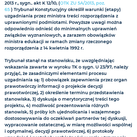
2013 r., sygn.. akt K 12/10, (
OTK ZU 5A/2013, poz.
65
) Trybunał Konstytucyjny określił warunki (etapy)
uzgadniania przez ministra treści rozporządzenia z
uprawnionymi podmiotami. Powyższe uwagi można
odpowiednio odnieść do minimalnych uprawnień
związków wyznaniowych, a zarazem obowiązków
ministra edukacji w ramach zmiany rzeczonego
rozporządzenia z 14 kwietnia 1992 r.
Trybunał stanął na stanowisku, że uwzględniając
wskazania zawarte w wyroku TK o sygn. U 23/97, należy
przyjąć, że zasadniczymi elementami procesu
uzgadniania są: 1) obowiązek zapewnienia przez organ
prawotwórczy informacji o projekcie decyzji
prawotwórczej, 2) określenie terminu przedstawienia
stanowiska, 3) dyskusja o merytorycznej treści tego
projektu, 4) możliwość prezentowania różnych
stanowisk, 5) próby ich ujednolicania i wzajemnego
dostosowywania do oczekiwań partnerów tej dyskusji,
wypracowanie ostatecznej, w miarę możliwości wspólnej
i optymalnej, decyzji prawotwórczej, 6) protokoły