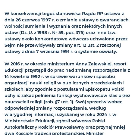
W konsekwencji tegoż stanowiska Rządu RP ustawa z
dnia 26 czerwca 1997 r. o zmianie ustawy o gwarancjach
wolności sumienia i wyznania oraz niektórych innych
ustaw (Dz. U. z 1998 r. Nr 59, poz. 375) oraz inne tzw.
ustawy około konkordatowe wówczas uchwalone przez
Sejm nie przewidywały zmiany art. 12 ust. 2 rzeczonej
ustawy z dnia 7 września 1991 r. o systemie oświaty.
W 2016 r. w okresie ministerium Anny Zalewskiej, resort
Edukacji przystąpił do prac nad zmianą rozporządzenia z
14 kwietnia 1992 r. w sprawie warunków i sposobu
organizacji nauki religii w publicznych przedszkolach i
szkołach, aby zgodnie z postulatami Episkopatu Polski
uchylić zakaz pełnienia funkcji wychowawców klas przez
nauczycieli religii (zob. §7 ust. 1). Swój sprzeciw wobec
odpowiedniej zmiany rozporządzenia, według
wiarygodnej informacji uzyskanej w roku 2024 r. w
Ministerstwie Edukacji, zgłosił wówczas Polski
Autokefaliczny Kościół Prawosławny oraz przynajmniej
dwa Kościoły tradycji protestanckiej. Minister