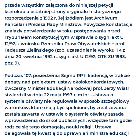
przede wszystkim załączona do niniejszej petycji
kserokopia ostatniej strony oryginału historycznego
rozporządzenia z 1992 r. Jej źródłem jest Archiwum
Kancelarii Prezesa Rady Ministrów. Powyższe konstatacje
znalazły potwierdzenie w toku postępowania przed
Trybunałem Konstytucyjnym w sprawie o sygn. akt U
12/92, z wniosku Rzecznika Praw Obywatelskich – prof.
Tadeusza Zielińskiego (zob. uzasadnienie wyroku TK z
dnia 20 kwietnia 1992 r., sygn. akt U 12/92; OTK ZU 1993,
poz. 9).
Podczas 107. posiedzenia Sejmu RP II kadencji, w trakcie
debaty nad projektami ustaw okołokonkordatowych,
ówczesny Minister Edukacji Narodowej prof. Jerzy Wiatr
stwierdził w dniu 22 maja 1997 r. m.in.: „Ustawa o
systemie oświaty nie regulowała w sposób szczegółowy
warunków, które mają być spełnione, by zrealizowana
została zawarta w ustawie o systemie oświaty zasada
wprowadzenia do szkół publicznych, wszędzie tam gdzie
rodzice się tego domagają, nauki religii. Ustawa
delegowała tę kwestię do uprawnień ministra edukacji