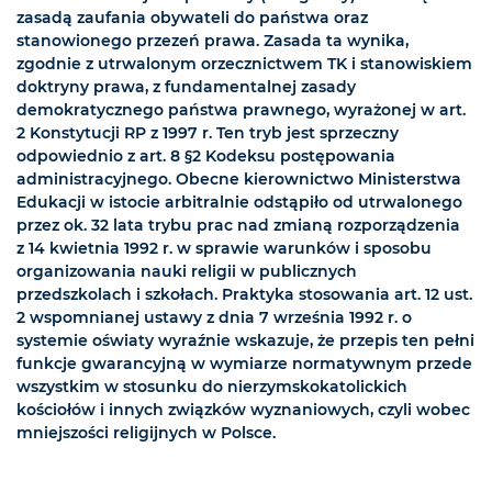
zasadą zaufania obywateli do państwa oraz
stanowionego przezeń prawa. Zasada ta wynika,
zgodnie z utrwalonym orzecznictwem TK i stanowiskiem
doktryny prawa, z fundamentalnej zasady
demokratycznego państwa prawnego, wyrażonej w art.
2 Konstytucji RP z 1997 r. Ten tryb jest sprzeczny
odpowiednio z art. 8 §2 Kodeksu postępowania
administracyjnego. Obecne kierownictwo Ministerstwa
Edukacji w istocie arbitralnie odstąpiło od utrwalonego
przez ok. 32 lata trybu prac nad zmianą rozporządzenia
z 14 kwietnia 1992 r. w sprawie warunków i sposobu
organizowania nauki religii w publicznych
przedszkolach i szkołach. Praktyka stosowania art. 12 ust.
2 wspomnianej ustawy z dnia 7 września 1992 r. o
systemie oświaty wyraźnie wskazuje, że przepis ten pełni
funkcje gwarancyjną w wymiarze normatywnym przede
wszystkim w stosunku do nierzymskokatolickich
kościołów i innych związków wyznaniowych, czyli wobec
mniejszości religijnych w Polsce.