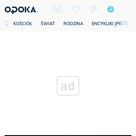
KOŚCIÓŁ
ŚWIAT
RODZINA
ENCYKLIKI JPII
SE
ad