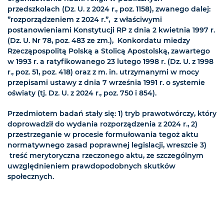
przedszkolach (Dz. U. z 2024 r., poz. 1158), zwanego dalej:
”rozporządzeniem z 2024 r.”, z właściwymi
postanowieniami Konstytucji RP z dnia 2 kwietnia 1997 r.
(Dz. U. Nr 78, poz. 483 ze zm.), Konkordatu miedzy
Rzecząpospolitą Polską a Stolicą Apostolską, zawartego
w 1993 r. a ratyfikowanego 23 lutego 1998 r. (Dz. U. z 1998
r., poz. 51, poz. 418) oraz z m. in. utrzymanymi w mocy
przepisami ustawy z dnia 7 września 1991 r. o systemie
oświaty (tj. Dz. U. z 2024 r., poz. 750 i 854).
Przedmiotem badań stały się: 1) tryb prawotwórczy, który
doprowadził do wydania rozporządzenia z 2024 r., 2)
przestrzeganie w procesie formułowania tegoż aktu
normatywnego zasad poprawnej legislacji, wreszcie 3)
treść merytoryczna rzeczonego aktu, ze szczególnym
uwzględnieniem prawdopodobnych skutków
społecznych.