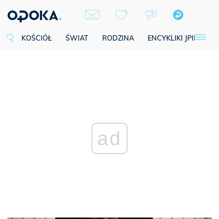
KOŚCIÓŁ
ŚWIAT
RODZINA
ENCYKLIKI JPII
SE
ad