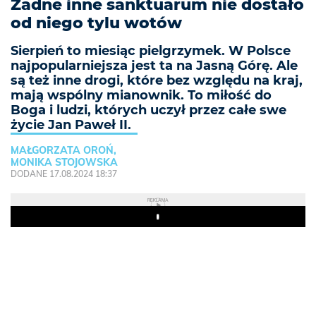
Żadne inne sanktuarum nie dostało
od niego tylu wotów
Sierpień to miesiąc pielgrzymek. W Polsce
najpopularniejsza jest ta na Jasną Górę. Ale
są też inne drogi, które bez względu na kraj,
mają wspólny mianownik. To miłość do
Boga i ludzi, których uczył przez całe swe
życie Jan Paweł II.
MAŁGORZATA OROŃ,
MONIKA STOJOWSKA
DODANE 17.08.2024 18:37
REKLAMA
Play