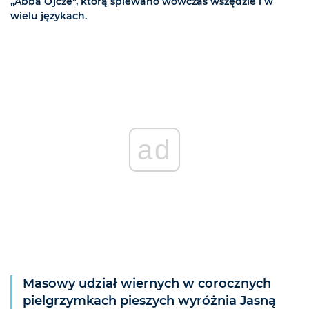
„Abba Ojcze", którą śpiewano wówczas wszędzie i w
wielu językach.
ad
Masowy udział wiernych w corocznych
pielgrzymkach pieszych wyróżnia Jasną