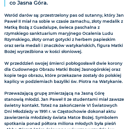
co Jasna Góra.
Wsród darów są: przestrzelony pas od sutanny, który Jan
Paweł II miał na sobie w czasie zamachu, złoty medalik z
Matką Bożą z Guadalupe, świeca paschalna z
rzymskiego sanktuarium maryjnego Ocalenia Ludu
Rzymskiego, złoty ornat gotycki z herbem papieskim
oraz seria medali i znaczków watykańskich, figura Matki
Bożej wyrzeźbiona w kości słoniowej.
W przeddzień swojej śmierci pobłogosławił dwie korony
dla Cudownego Obrazu Matki Bożej Jasnogórskiej oraz
kopie tego obrazu, które przekazane zostały do polskiej
kaplicy w podziemiach bazyliki św. Piotra na Watykanie.
Przeważającą grupę zmierzającą na Jasną Górę
stanowią młodzi. Jan Paweł II ze studentami miał zawsze
świetny kontakt. Toteż na zakończenie VI Światowych
Dni Młodzieży w 1991 r. w Częstochowie dokonał aktu
zawierzenia młodzieży świata Matce Bożej. Symbolem
spotkania ponad półtora miliona młodych była pieśń