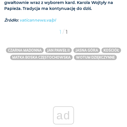
gwałtownie wraz z wyborem kard. Karola Wojtyły na
Papieża. Tradycja ma kontynuację do dziś.
Żródło:
vaticannews.va/pl
/
1
1
CZARNA MADONNA
JAN PAWEŁ II
JASNA GÓRA
KOŚCIÓŁ
MATKA BOSKA CZĘSTOCHOWSKA
WOTUM DZIĘKCZYNNE
ad