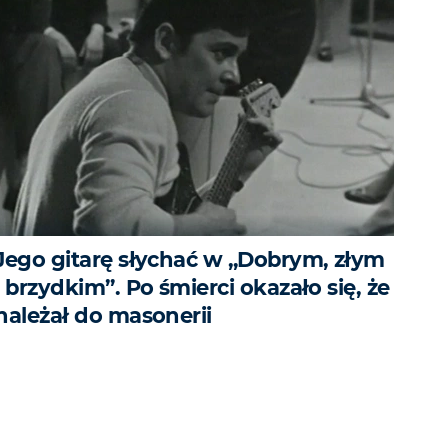
Jego gitarę słychać w „Dobrym, złym
i brzydkim”. Po śmierci okazało się, że
należał do masonerii