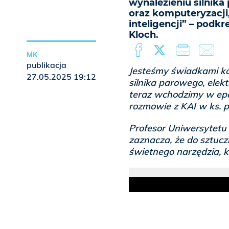
wynalezieniu silnika
oraz komputeryzacji
inteligencji” – podkr
Kloch.
MK
publikacja
Jesteśmy świadkami kole
27.05.2025 19:12
silnika parowego, elek
teraz wchodzimy w epok
rozmowie z KAI w ks. pr
Profesor Uniwersytetu
zaznacza, że do sztuczn
świetnego narzędzia, k