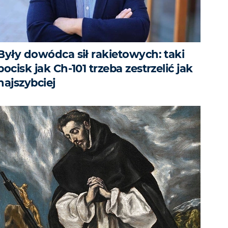
Były dowódca sił rakietowych: taki
pocisk jak Ch-101 trzeba zestrzelić jak
najszybciej