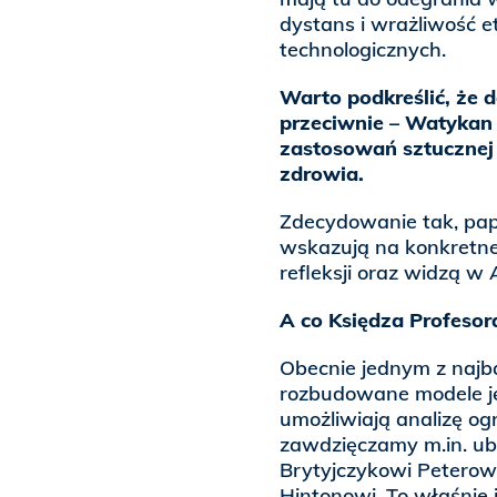
dystans i wrażliwość 
technologicznych.
Warto podkreślić, że 
przeciwnie – Watykan
zastosowań sztucznej i
zdrowia.
Zdecydowanie tak, pap
wskazują na konkretne 
refleksji oraz widzą w 
A co Księdza Profesor
Obecnie jednym z najba
rozbudowane modele ję
umożliwiają analizę og
zawdzięczamy m.in. ubi
Brytyjczykowi Peterow
Hintonowi. To właśnie