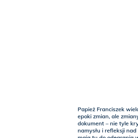
Papież Franciszek wiel
epoki zmian, ale zmiany
dokument – nie tyle kr
namysłu i refleksji nad
mają tu do odegrania 