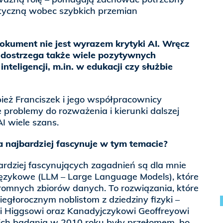
etyczną wobec szybkich przemian
dokument nie jest wyrazem krytyki AI. Wręcz
 dostrzega także wiele pozytywnych
nteligencji, m.in. w edukacji czy służbie
ież Franciszek i jego współpracownicy
problemy do rozważenia i kierunki dalszej
AI wiele szans.
a najbardziej fascynuje w tym temacie?
rdziej fascynujących zagadnień są dla mnie
zykowe (LLM – Large Language Models), które
romnych zbiorów danych. To rozwiązania, które
egłorocznym noblistom z dziedziny fizyki –
i Higgsowi oraz Kanadyjczykowi Geoffreyowi
 ich badania w 2010 roku były przełomem, bo