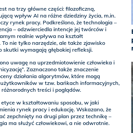
t na trzy główne części: filozoficzną,
ującą wpływ AI na różne dziedziny życia, m.in.
czy rynek pracy. Podkreślono, że technologia –
ncja – odzwierciedla intencje jej twórców i
amym realnie wpływa na kształt
To nie tylko narzędzie, ale także zjawisko
 skutki wymagają głębokiej refleksji.
ono uwagę na uprzedmiotowienie człowieka i
nicyzację”. Zaznaczono także znaczenie
 oceny działania algorytmów, które mogą
użytkowników w tzw. bańkach informacyjnych,
 różnorodnych treści i poglądów.
 etyce w kształtowaniu sposobu, w jaki
zmienia rynek pracy i edukację. Wskazano, że
ać zepchnięty na drugi plan przez technikę –
ogia ma służyć człowiekowi, a nie odwrotnie.