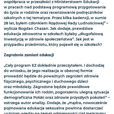
współpraca w przeszłości z Ministerstwem Edukacji
w pracach nad podstawą programową przygotowania
do życia w rodzinie oraz recenzowanie podręczników
szkolnych o tej tematyce. Przez kilka kadencji, w sumie
28 lat, byłem członkiem Rządowej Rady Ludnościowej” –
wylicza Bogdan Chazan. Jak dodaje, prawdziwa
edukacja zdrowotna w szkołach byłaby „długofalową
inwestycją w zdrowie społeczeństwa”. Jak jest w
przypadku przedmiotu, który pojawił się w szkołach?
Zagrożenie zamiast edukacji
„Cały program EZ dokładnie przeczytałem. I dochodzę
do wniosku, że jego realizacja w obecnej formie
prowadzić będzie do poważnych zagrożeń zdrowia
fizycznego, psychicznego i duchowego dzieci
oraz młodzieży. Zagrożone będzie prawidłowe
funkcjonowanie ich rodzin, pogorszeniu ulegną sytuacja
demograficzna Polski oraz zdrowie przyszłych pokoleń” –
ostrzega autor analizy. Dodaje, że „mądra, nowocześnie
pojmowana edukacja seksualna powinna dostarczać
uczniom wiedzy na temat odmienności ciał mężczyzny