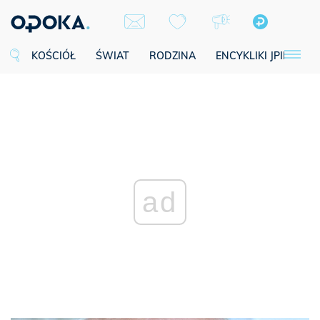
KOŚCIÓŁ
ŚWIAT
RODZINA
ENCYKLIKI JPII
SE
ad