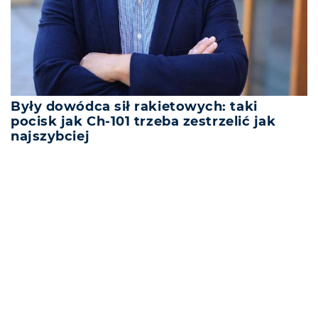
Były dowódca sił rakietowych: taki
pocisk jak Ch-101 trzeba zestrzelić jak
najszybciej
REKLAMA