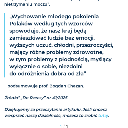
nietrzymaniu moczu”.
„Wychowanie młodego pokolenia
Polaków według tych wzorców
spowoduje, że nasz kraj będą
zamieszkiwać ludzie bez emocji,
wyższych uczuć, chłodni, przezroczyści,
mający różne problemy zdrowotne,
w tym problemy z płodnością, myślący
wyłącznie o sobie, niezdolni
do odróżnienia dobra od zła”
– podsumowuje prof. Bogdan Chazan.
Źródło” „Do Rzeczy” nr 41/2025
Dziękujemy za przeczytanie artykułu. Jeśli chcesz
wesprzeć naszą działalność, możesz to zrobić
tutaj
.
/
1
1