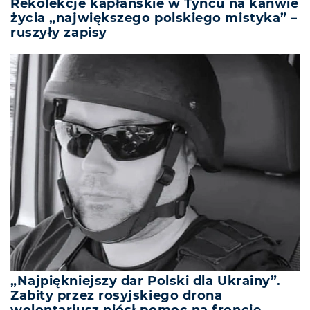
Rekolekcje kapłańskie w Tyńcu na kanwie
życia „największego polskiego mistyka” –
ruszyły zapisy
„Najpiękniejszy dar Polski dla Ukrainy”.
Zabity przez rosyjskiego drona
wolontariusz niósł pomoc na froncie