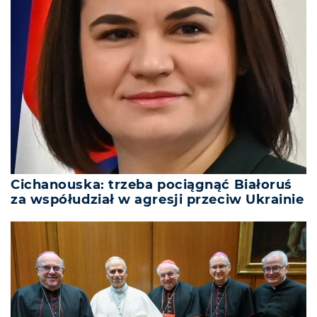
Cichanouska: trzeba pociągnąć Białoruś
za współudział w agresji przeciw Ukrainie