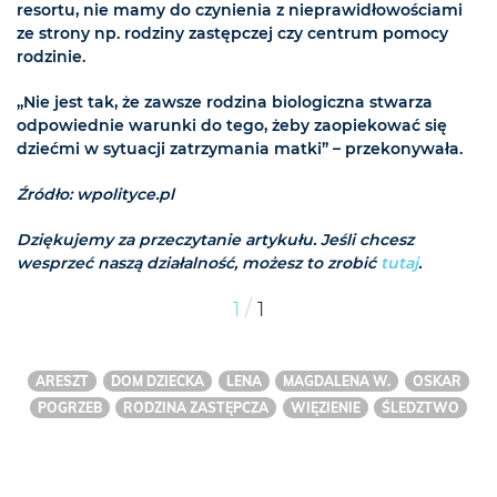
resortu, nie mamy do czynienia z nieprawidłowościami
ze strony np. rodziny zastępczej czy centrum pomocy
rodzinie.
„Nie jest tak, że zawsze rodzina biologiczna stwarza
odpowiednie warunki do tego, żeby zaopiekować się
dziećmi w sytuacji zatrzymania matki” – przekonywała.
Źródło: wpolityce.pl
Dziękujemy za przeczytanie artykułu. Jeśli chcesz
wesprzeć naszą działalność, możesz to zrobić
tutaj
.
/
1
1
ARESZT
DOM DZIECKA
LENA
MAGDALENA W.
OSKAR
POGRZEB
RODZINA ZASTĘPCZA
WIĘZIENIE
ŚLEDZTWO