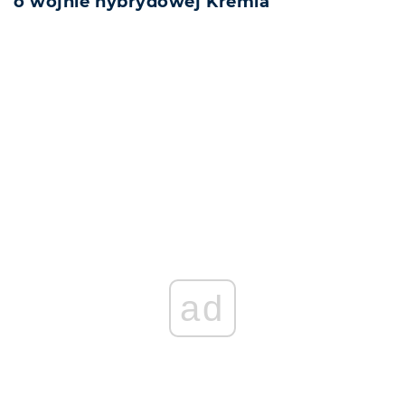
o wojnie hybrydowej Kremla
ad