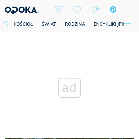
KOŚCIÓŁ
ŚWIAT
RODZINA
ENCYKLIKI JPII
SE
ad