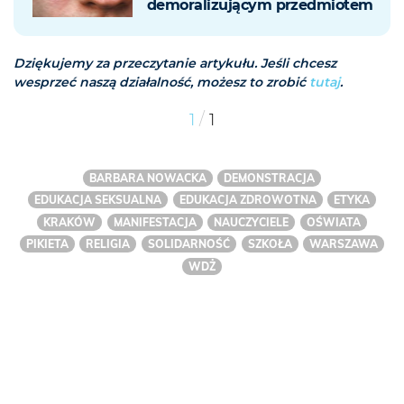
demoralizującym przedmiotem
Dziękujemy za przeczytanie artykułu. Jeśli chcesz
wesprzeć naszą działalność, możesz to zrobić
tutaj
.
/
1
1
BARBARA NOWACKA
DEMONSTRACJA
EDUKACJA SEKSUALNA
EDUKACJA ZDROWOTNA
ETYKA
KRAKÓW
MANIFESTACJA
NAUCZYCIELE
OŚWIATA
PIKIETA
RELIGIA
SOLIDARNOŚĆ
SZKOŁA
WARSZAWA
WDŻ