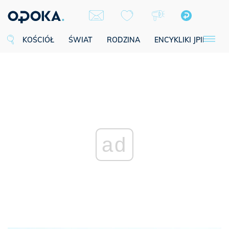
KOŚCIÓŁ
ŚWIAT
RODZINA
ENCYKLIKI JPII
SE
ad