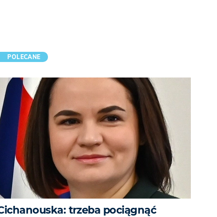
POLECANE
Cichanouska: trzeba pociągnąć