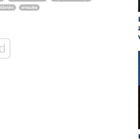
różaniec
wnuczka
d