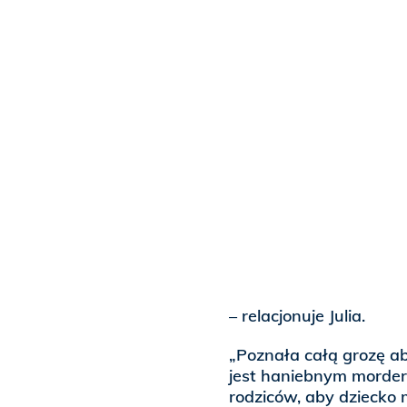
– relacjonuje Julia.
„Poznała całą grozę ab
jest haniebnym morde
rodziców, aby dziecko m