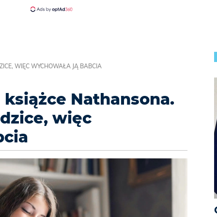
DZICE, WIĘC WYCHOWAŁA JĄ BABCIA
 książce Nathansona.
rodzice, więc
bcia