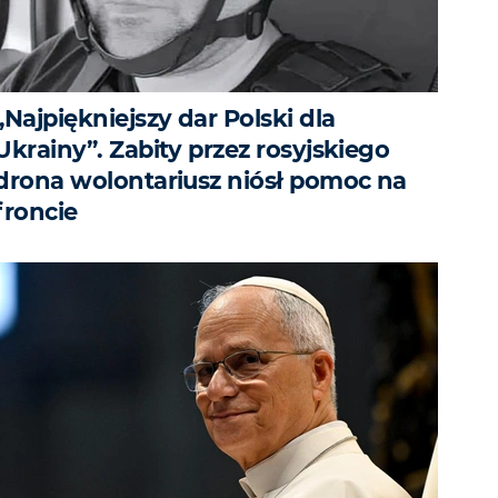
„Najpiękniejszy dar Polski dla
Ukrainy”. Zabity przez rosyjskiego
drona wolontariusz niósł pomoc na
froncie