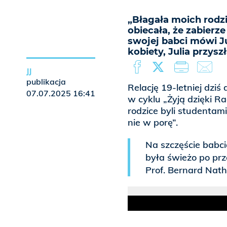
„Błagała moich rodzi
obiecała, że zabierz
swojej babci mówi Jul
kobiety, Julia przysz
JJ
publikacja
Relację 19-letniej dzi
07.07.2025 16:41
w cyklu „Żyją dzięki Rad
rodzice byli studentami.
nie w porę”.
Na szczęście babci
była świeżo po prz
Prof. Bernard Nat