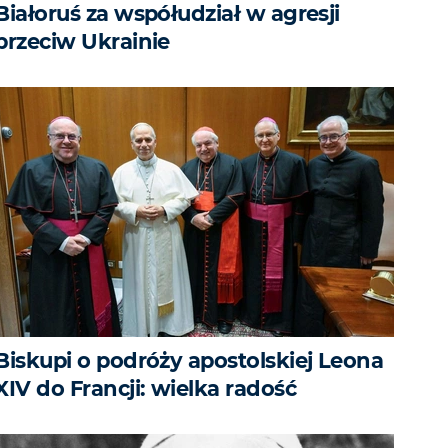
Białoruś za współudział w agresji
przeciw Ukrainie
Biskupi o podróży apostolskiej Leona
XIV do Francji: wielka radość