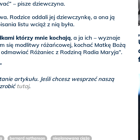
wać” – pisze dziewczyna.
a. Rodzice oddali jej dziewczynkę, a ona ją
ania listu wciąż z nią była.
dkami którzy mnie kochają
, a ja ich – wyznaje
łam się modlitwy różańcowej, kochać Matkę Bożą
m odmawiać Różaniec z Rodziną Radia Maryja”.
”
anie artykułu. Jeśli chcesz wesprzeć naszą
 zrobić
tutaj
.
ia
bernard nathanson
nieplanowana ciąża