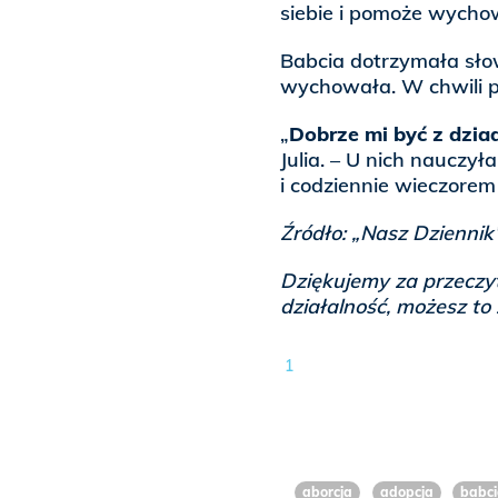
siebie i pomoże wycho
Babcia dotrzymała słow
wychowała. W chwili pis
„
Dobrze mi być z dzia
Julia. – U nich nauczy
i codziennie wieczore
Źródło: „Nasz Dziennik
Dziękujemy za przeczyt
działalność, możesz to
1
aborcja
adopcja
babc