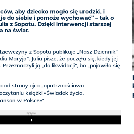
ców, aby dziecko mogło się urodzić, i
e je do siebie i pomoże wychować” – tak o
ia z Sopotu. Dzięki interwencji starszej
ła na świat.
ś dziewczyny z Sopotu publikuje „Nasz Dziennik”
iu Maryja”. Julia pisze, że poczęła się, kiedy jej
 Przeznaczyli ją „do likwidacji”, bo „pojawiła się
a od strony ojca „opatrznościowo
eczytaniu książki «Świadek życia.
hanson w Polsce»”
REKLAMA
Play