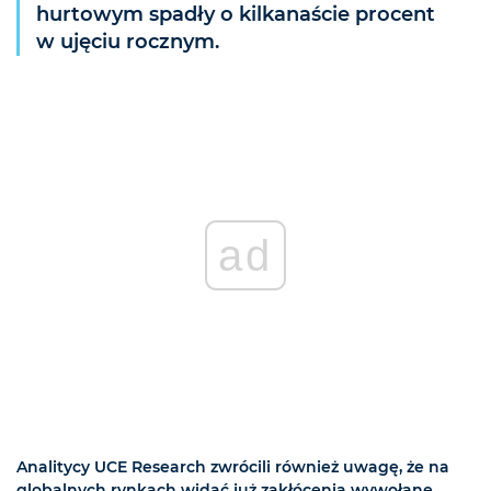
hurtowym spadły o kilkanaście procent
w ujęciu rocznym.
ad
Analitycy UCE Research zwrócili również uwagę, że na
globalnych rynkach widać już zakłócenia wywołane