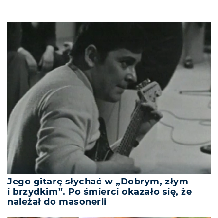
Jego gitarę słychać w „Dobrym, złym
i brzydkim”. Po śmierci okazało się, że
należał do masonerii