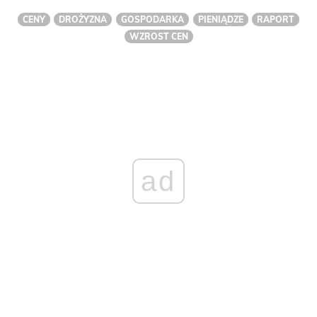
CENY
DROŻYZNA
GOSPODARKA
PIENIĄDZE
RAPORT
WZROST CEN
ad