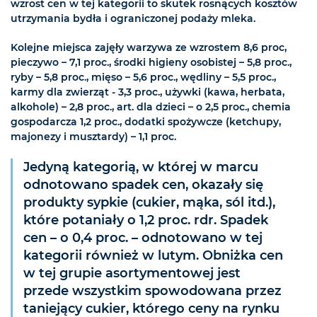
wzrost cen w tej kategorii to skutek rosnących kosztów
utrzymania bydła i ograniczonej podaży mleka.
Kolejne miejsca zajęły warzywa ze wzrostem 8,6 proc,
pieczywo – 7,1 proc., środki higieny osobistej – 5,8 proc.,
ryby – 5,8 proc., mięso – 5,6 proc., wędliny – 5,5 proc.,
karmy dla zwierząt - 3,3 proc., używki (kawa, herbata,
alkohole) – 2,8 proc., art. dla dzieci – o 2,5 proc., chemia
gospodarcza 1,2 proc., dodatki spożywcze (ketchupy,
majonezy i musztardy) – 1,1 proc.
Jedyną kategorią, w której w marcu
odnotowano spadek cen, okazały się
produkty sypkie (cukier, mąka, sól itd.),
które potaniały o 1,2 proc. rdr. Spadek
cen – o 0,4 proc. – odnotowano w tej
kategorii również w lutym. Obniżka cen
w tej grupie asortymentowej jest
przede wszystkim spowodowana przez
taniejący cukier, którego ceny na rynku