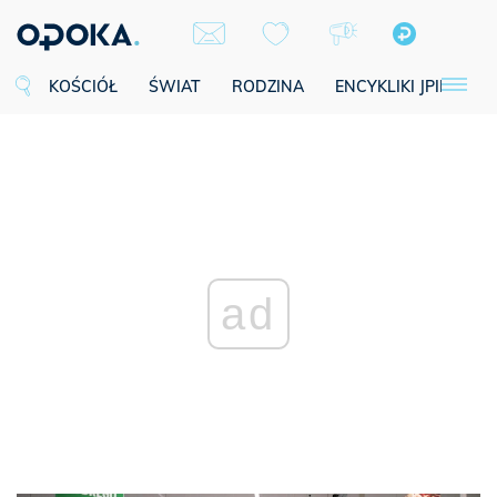
KOŚCIÓŁ
ŚWIAT
RODZINA
ENCYKLIKI JPII
SE
ad