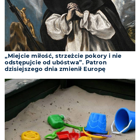
„Miejcie miłość, strzeżcie pokory i nie
odstępujcie od ubóstwa”. Patron
dzisiejszego dnia zmienił Europę