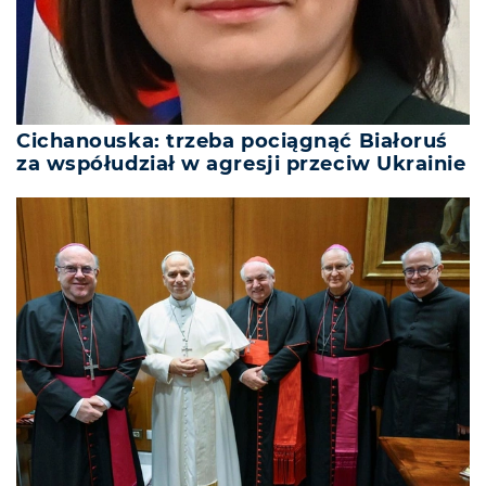
Cichanouska: trzeba pociągnąć Białoruś
za współudział w agresji przeciw Ukrainie