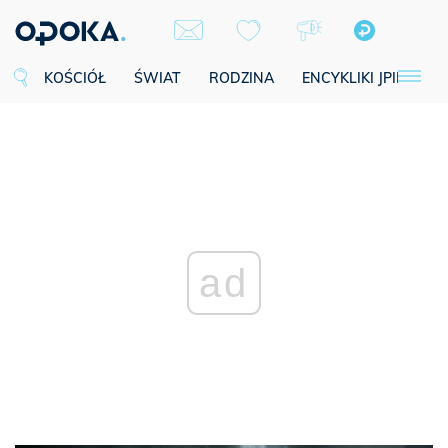
KOŚCIÓŁ
ŚWIAT
RODZINA
ENCYKLIKI JPII
SE
ad