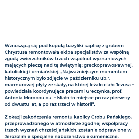
Wznoszącą się pod kopułą bazyliki kaplicę z grobem
Chrystusa remontowała ekipa specjalistów za wspólną
zgodą zwierzchników trzech wspólnot wyznaniowych
mających pieczę nad tą świątynią: greckoprawosławnej,
katolickiej i ormiańskiej. „Najważniejszym momentem
historycznym było zdjęcie w październiku ub.r.
marmurowej płyty ze skały, na której leżało ciało Jezusa –
powiedziała koordynująca pracami Greczynka, prof.
Antonia Moropoulou. – Miało to miejsce po raz pierwszy
od dwustu lat, a po raz trzeci w historii”.
Z okazji zakończenia remontu kaplicy Grobu Pańskiego,
przeprowadzonego w atmosferze zgodnej współpracy
trzech wyznań chrześcijańskich, zostanie odprawione w
Jerozolimie specjalne nabożeństwo ekumeniczne.