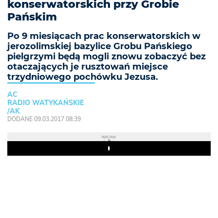
konserwatorskich przy Grobie
Pańskim
Po 9 miesiącach prac konserwatorskich w
jerozolimskiej bazylice Grobu Pańskiego
pielgrzymi będą mogli znowu zobaczyć bez
otaczających je rusztowań miejsce
trzydniowego pochówku Jezusa.
AC
RADIO WATYKAŃSKIE
/AK
DODANE 09.03.2017 08:39
REKLAMA
Play