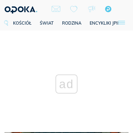
KOŚCIÓŁ
ŚWIAT
RODZINA
ENCYKLIKI JPII
SE
ad