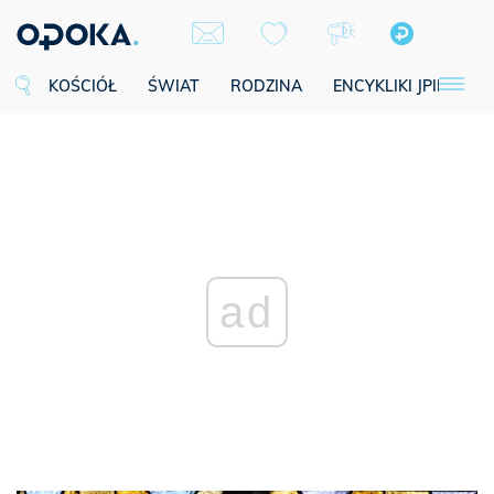
KOŚCIÓŁ
ŚWIAT
RODZINA
ENCYKLIKI JPII
SE
ad