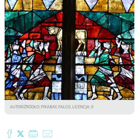
AUTOR/ŹRÓDŁO: PIXABAY, FALCO, LICENCJA: 0