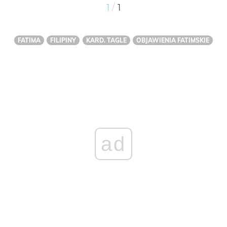
/
1
1
FATIMA
FILIPINY
KARD. TAGLE
OBJAWIENIA FATIMSKIE
ad