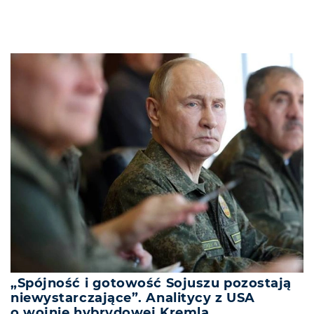
„Spójność i gotowość Sojuszu pozostają
niewystarczające”. Analitycy z USA
o wojnie hybrydowej Kremla