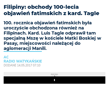
Filipiny: obchody 100-lecia
objawień fatimskich z kard. Tagle
100. rocznica objawień fatimskich była
uroczyście obchodzona również na
Filipinach. Kard. Luis Tagle odprawił tam
specjalną Mszę w kościele Matki Boskiej w
Pasay, miejscowości należącej do
aglomeracji Manili.
AC
RADIO WATYKAŃSKIE
DODANE 14.05.2017 07:10
REKLAMA
Play