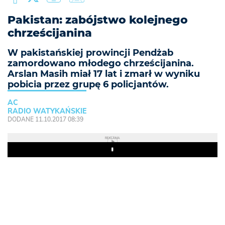
Pakistan: zabójstwo kolejnego
chrześcijanina
W pakistańskiej prowincji Pendżab
zamordowano młodego chrześcijanina.
Arslan Masih miał 17 lat i zmarł w wyniku
pobicia przez grupę 6 policjantów.
AC
RADIO WATYKAŃSKIE
DODANE 11.10.2017 08:39
REKLAMA
Play