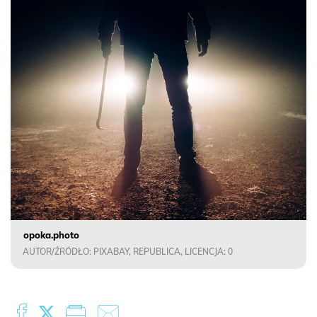
opoka.photo
AUTOR/ŹRÓDŁO: PIXABAY, REPUBLICA, LICENCJA: 0