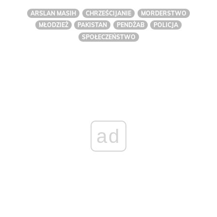
ARSLAN MASIH
CHRZEŚCIJANIE
MORDERSTWO
MŁODZIEŻ
PAKISTAN
PENDŻAB
POLICJA
SPOŁECZEŃSTWO
ad