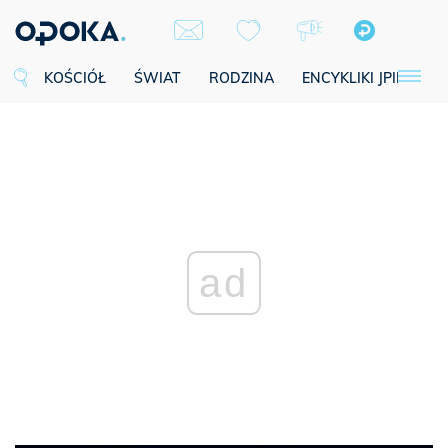
KOŚCIÓŁ
ŚWIAT
RODZINA
ENCYKLIKI JPII
SE
ad