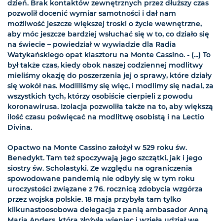
dzień. Brak kontaktów zewnętrznych przez dłuższy czas
pozwolił docenić wymiar samotności i dał nam
możliwość jeszcze większej troski o życie wewnętrzne,
aby móc jeszcze bardziej wsłuchać się w to, co działo się
na świecie – powiedział w wywiadzie dla Radia
Watykańskiego opat klasztoru na Monte Cassino. - (...) To
był także czas, kiedy obok naszej codziennej modlitwy
mieliśmy okazję do poszerzenia jej o sprawy, które działy
się wokół nas. Modliliśmy się więc, i modlimy się nadal, za
wszystkich tych, którzy osobiście cierpieli z powodu
koronawirusa. Izolacja pozwoliła także na to, aby większą
ilość czasu poświęcać na modlitwę osobistą i na Lectio
Divina.
Opactwo na Monte Cassino założył w 529 roku św.
Benedykt. Tam też spoczywają jego szczątki, jak i jego
siostry św. Scholastyki. Ze względu na ograniczenia
spowodowane pandemią nie odbyły się w tym roku
uroczystości związane z 76. rocznicą zdobycia wzgórza
przez wojska polskie. 18 maja przybyła tam tylko
kilkunastoosobowa delegacja z panią ambasador Anną
Marią Anders, która złożyła wieniec i wzięła udział we