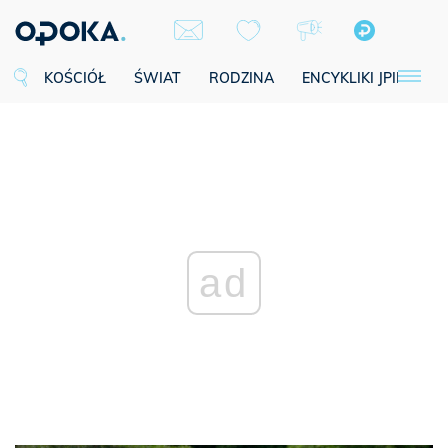
KOŚCIÓŁ
ŚWIAT
RODZINA
ENCYKLIKI JPII
SE
ad