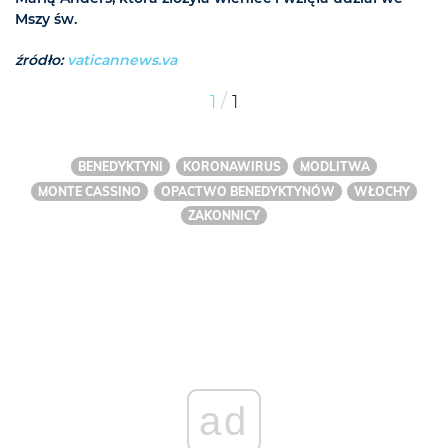
Mszy św.
źródło:
vaticannews.va
/
1
1
BENEDYKTYNI
KORONAWIRUS
MODLITWA
MONTE CASSINO
OPACTWO BENEDYKTYNÓW
WŁOCHY
ZAKONNICY
ad