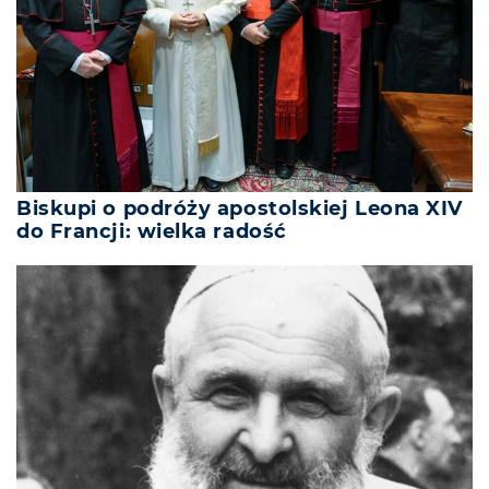
Biskupi o podróży apostolskiej Leona XIV
do Francji: wielka radość