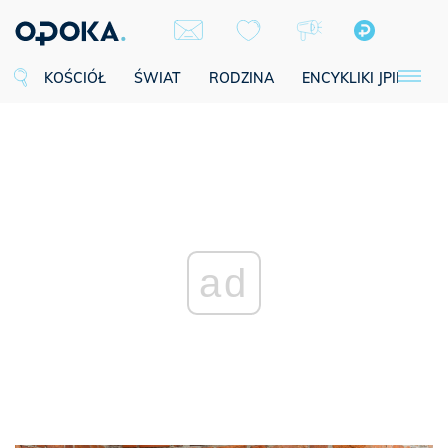
KOŚCIÓŁ
ŚWIAT
RODZINA
ENCYKLIKI JPII
SE
ad