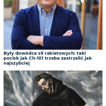
Były dowódca sił rakietowych: taki
pocisk jak Ch-101 trzeba zestrzelić jak
najszybciej