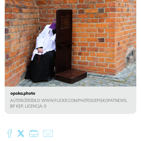
opoka.photo
AUTOR/ŹRÓDŁO: WWW.FLICKR.COM/PHOTOS/EPISKOPATNEWS,
BP KEP, LICENCJA: 0