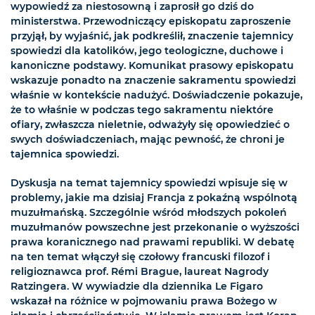
wypowiedź za niestosowną i zaprosił go dziś do
ministerstwa. Przewodniczący episkopatu zaproszenie
przyjął, by wyjaśnić, jak podkreślił, znaczenie tajemnicy
spowiedzi dla katolików, jego teologiczne, duchowe i
kanoniczne podstawy. Komunikat prasowy episkopatu
wskazuje ponadto na znaczenie sakramentu spowiedzi
właśnie w kontekście nadużyć. Doświadczenie pokazuje,
że to właśnie w podczas tego sakramentu niektóre
ofiary, zwłaszcza nieletnie, odważyły się opowiedzieć o
swych doświadczeniach, mając pewność, że chroni je
tajemnica spowiedzi.
Dyskusja na temat tajemnicy spowiedzi wpisuje się w
problemy, jakie ma dzisiaj Francja z pokaźną wspólnotą
muzułmańską. Szczególnie wśród młodszych pokoleń
muzułmanów powszechne jest przekonanie o wyższości
prawa koranicznego nad prawami republiki. W debatę
na ten temat włączył się czołowy francuski filozof i
religioznawca prof. Rémi Brague, laureat Nagrody
Ratzingera. W wywiadzie dla dziennika Le Figaro
wskazał na różnice w pojmowaniu prawa Bożego w