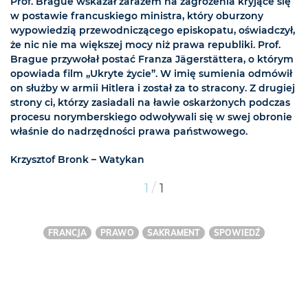
Prof. Brague wskazał zarazem na zagrożenia kryjące się
w postawie francuskiego ministra, który oburzony
wypowiedzią przewodniczącego episkopatu, oświadczył,
że nic nie ma większej mocy niż prawa republiki. Prof.
Brague przywołał postać Franza Jägerstättera, o którym
opowiada film „Ukryte życie”. W imię sumienia odmówił
on służby w armii Hitlera i został za to stracony. Z drugiej
strony ci, którzy zasiadali na ławie oskarżonych podczas
procesu norymberskiego odwoływali się w swej obronie
właśnie do nadrzędności prawa państwowego.
Krzysztof Bronk – Watykan
/
1
1
FRANCJA
PRAWO
SAKRAMENT
SPOWIEDŹ