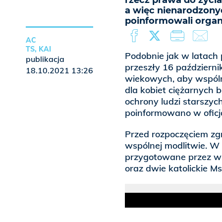
rzecz prawa do życi
a więc nienarodzonyc
poinformowali organ
AC
TS, KAI
Podobnie jak w latach 
publikacja
przeszły 16 październik
18.10.2021 13:26
wiekowych, aby wspóln
dla kobiet ciężarnych
ochrony ludzi starszyc
poinformowano w oficj
Przed rozpoczęciem zg
wspólnej modlitwie. W
przygotowane przez ws
oraz dwie katolickie M