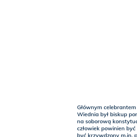
Głównym celebrantem li
Wiednia był biskup po
na soborową konstytucj
człowiek powinien być 
być krzywdzony m.in. p