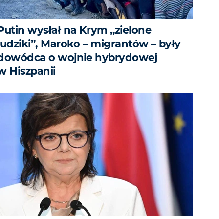
Putin wysłał na Krym „zielone
ludziki”, Maroko – migrantów – były
dowódca o wojnie hybrydowej
w Hiszpanii