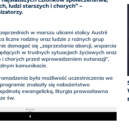
a najsłabszych członków społeczeństwa,
h, ludzi starszych i chorych” –
izatorzy.
poprzednich w marszu ulicami stolicy Austrii
a liczne rodziny oraz ludzie z rożnych grup
ie domagać się „zaprzestania aborcji, wsparcia
 będących w trudnych sytuacjach życiowych oraz
h i chorych przed wprowadzeniem eutanazji”,
alnym komunikacie.
romadzenia była możliwość uczestniczenia we
 programie znalazły się nabożeństwo
pólnotę ewangelicką, liturgia prawosławna
sze św.
REKLAMA
Play