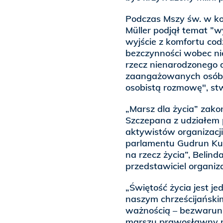
Podczas Mszy św. w ko
Müller podjął temat ”wyj
wyjście z komfortu codz
bezczynności wobec nie
rzecz nienarodzonego d
zaangażowanych osób, 
osobistą rozmowę", stw
„Marsz dla życia” zako
Szczepana z udziałem p
aktywistów organizacji 
parlamentu Gudrun Kugl
na rzecz życia”, Belind
przedstawiciel organiza
„Świętość życia jest j
naszym chrześcijańskim
ważnością – bezwarunk
marszu prawosławny me