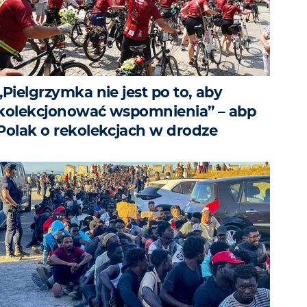
„Pielgrzymka nie jest po to, aby
kolekcjonować wspomnienia” – abp
Polak o rekolekcjach w drodze