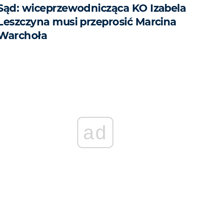
Sąd: wiceprzewodnicząca KO Izabela
Leszczyna musi przeprosić Marcina
Warchoła
ad