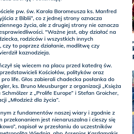
ściele pw. św. Karola Boromeusza ks. Manfred
ścia z Biblii”, co z jednej strony oznacza
iennego życia, ale z drugiej strony nie oznacza
sprawiedliwości. "Ważne jest, aby działać na
ziecka, rodziców i wszystkich innych
czy to poprzez działanie, modlitwę czy
ierdził kaznodzieja.
ńczył się wiecem na placu przed katedrą św.
rzedstawicieli Kościołów, polityków oraz
pro life. Głos zabierali chadecka posłanka do
er, ks. Bruno Meusburger z organizacji „Księża
a Schmölzer z „Prolife Europe” i Stefan Groicher,
cji „Młodzież dla życia”.
ednym z fundamentów naszej wiary i zgodnie z
 przekonaniem jest nienaruszalna i cieszy się
owo”, napisał w przesłaniu do uczestników
tropolita Wiednia, abp Arsenios Kardamakis.