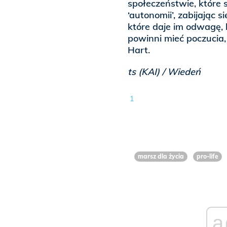
społeczeństwie, które s
‘autonomii’, zabijając 
które daje im odwagę, b
powinni mieć poczucia, 
Hart.
ts (KAI) / Wiedeń
1
marsz dla życia
pro-life
a