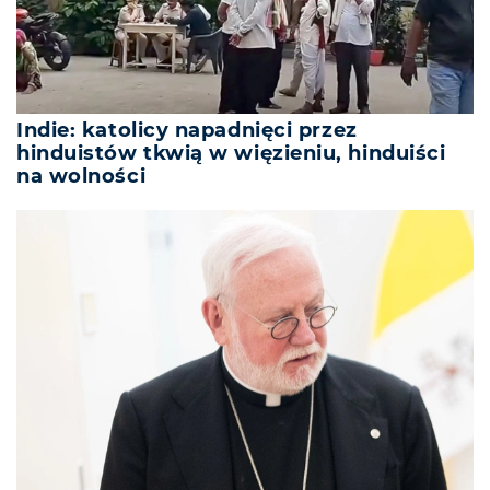
Indie: katolicy napadnięci przez
hinduistów tkwią w więzieniu, hinduiści
na wolności