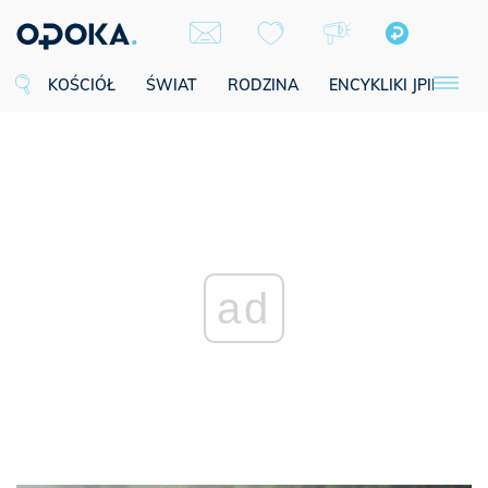
KOŚCIÓŁ
ŚWIAT
RODZINA
ENCYKLIKI JPII
SE
ad