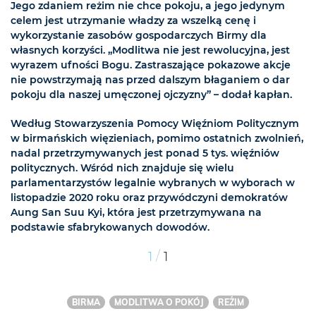
Jego zdaniem reżim nie chce pokoju, a jego jedynym
celem jest utrzymanie władzy za wszelką cenę i
wykorzystanie zasobów gospodarczych Birmy dla
własnych korzyści. „Modlitwa nie jest rewolucyjna, jest
wyrazem ufności Bogu. Zastraszające pokazowe akcje
nie powstrzymają nas przed dalszym błaganiem o dar
pokoju dla naszej umęczonej ojczyzny” – dodał kapłan.
Według Stowarzyszenia Pomocy Więźniom Politycznym
w birmańskich więzieniach, pomimo ostatnich zwolnień,
nadal przetrzymywanych jest ponad 5 tys. więźniów
politycznych. Wśród nich znajduje się wielu
parlamentarzystów legalnie wybranych w wyborach w
listopadzie 2020 roku oraz przywódczyni demokratów
Aung San Suu Kyi, która jest przetrzymywana na
podstawie sfabrykowanych dowodów.
/
1
1
BIRMA
MODLITWA O POKÓJ
REŻIM