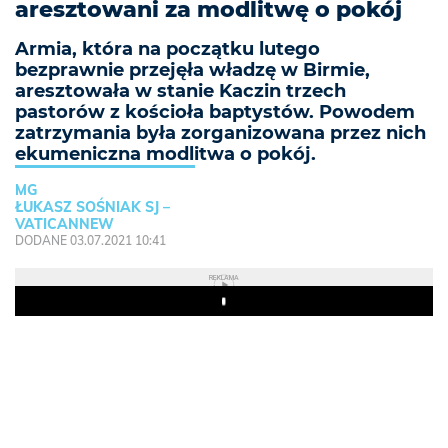
aresztowani za modlitwę o pokój
Armia, która na początku lutego
bezprawnie przejęła władzę w Birmie,
aresztowała w stanie Kaczin trzech
pastorów z kościoła baptystów. Powodem
zatrzymania była zorganizowana przez nich
ekumeniczna modlitwa o pokój.
MG
ŁUKASZ SOŚNIAK SJ –
VATICANNEW
DODANE 03.07.2021 10:41
REKLAMA
Play