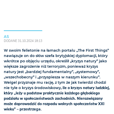
AS
DODANE 31.10.2024 18:13
W swoim felietonie na łamach portalu „The First Things”
nawiązuje on do słów szefa brytyjskiej dyplomacji, który
wkrótce po objęciu urzędu, określił „kryzys natury” jako
większe zagrożenie niż terroryzm, ponieważ kryzys
natury jest „bardziej fundamentalny”, „systemowy”,
„wszechobecny” i „przyspiesza w naszym kierunku”.
Weigel przyznaje mu rację, z tym że jak twierdzi chodzi
nie tyle o kryzys środowiskowy,
ile o kryzys natury ludzkiej,
który „leży u podstaw praktycznie każdego głębokiego
podziału w społeczeństwach zachodnich. Nierozwiązany
może doprowadzić do rozpadu wolnych społeczeństw XXI
wieku” – przestrze
ga.