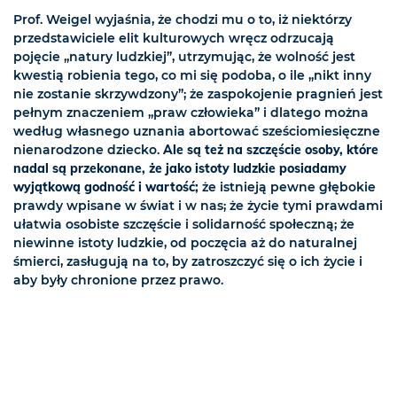
Prof. Weigel wyjaśnia, że chodzi mu o to, iż niektórzy
przedstawiciele elit kulturowych wręcz odrzucają
pojęcie „natury ludzkiej”, utrzymując, że wolność jest
kwestią robienia tego, co mi się podoba, o ile „nikt inny
nie zostanie skrzywdzony”; że zaspokojenie pragnień jest
pełnym znaczeniem „praw człowieka” i dlatego można
według własnego uznania abortować sześciomiesięczne
nienarodzone dziecko.
Ale są też na szczęście osoby, które
nadal są przekonane, że jako istoty ludzkie posiadamy
wyjątkową godność i wartość;
że istnieją pewne głębokie
prawdy wpisane w świat i w nas; że życie tymi prawdami
ułatwia osobiste szczęście i solidarność społeczną; że
niewinne istoty ludzkie, od poczęcia aż do naturalnej
śmierci, zasługują na to, by zatroszczyć się o ich życie i
aby były chronione przez prawo.