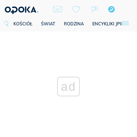
KOŚCIÓŁ
ŚWIAT
RODZINA
ENCYKLIKI JPII
SE
ad