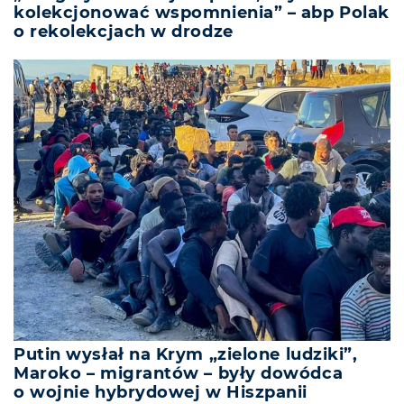
kolekcjonować wspomnienia” – abp Polak
o rekolekcjach w drodze
Putin wysłał na Krym „zielone ludziki”,
Maroko – migrantów – były dowódca
o wojnie hybrydowej w Hiszpanii