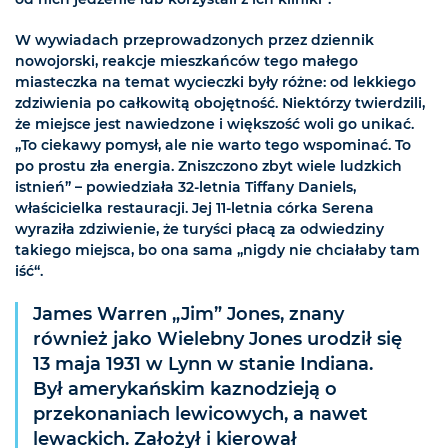
W wywiadach przeprowadzonych przez dziennik
nowojorski, reakcje mieszkańców tego małego
miasteczka na temat wycieczki były różne: od lekkiego
zdziwienia po całkowitą obojętność. Niektórzy twierdzili,
że miejsce jest nawiedzone i większość woli go unikać.
„To ciekawy pomysł, ale nie warto tego wspominać. To
po prostu zła energia. Zniszczono zbyt wiele ludzkich
istnień” – powiedziała 32-letnia Tiffany Daniels,
właścicielka restauracji. Jej 11-letnia córka Serena
wyraziła zdziwienie, że turyści płacą za odwiedziny
takiego miejsca, bo ona sama „nigdy nie chciałaby tam
iść“.
James Warren „Jim” Jones, znany
również jako Wielebny Jones urodził się
13 maja 1931 w Lynn w stanie Indiana.
Był amerykańskim kaznodzieją o
przekonaniach lewicowych, a nawet
lewackich. Założył i kierował