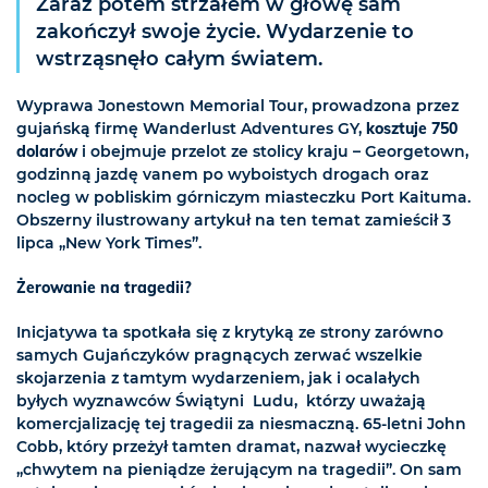
Zaraz potem strzałem w głowę sam
zakończył swoje życie. Wydarzenie to
wstrząsnęło całym światem.
Wyprawa Jonestown Memorial Tour, prowadzona przez
gujańską firmę Wanderlust Adventures GY,
kosztuje 750
dolarów
i obejmuje przelot ze stolicy kraju – Georgetown,
godzinną jazdę vanem po wyboistych drogach oraz
nocleg w pobliskim górniczym miasteczku Port Kaituma.
Obszerny ilustrowany artykuł na ten temat zamieścił 3
lipca „New York Times”.
Żerowanie na tragedii?
Inicjatywa ta spotkała się z krytyką ze strony zarówno
samych Gujańczyków pragnących zerwać wszelkie
skojarzenia z tamtym wydarzeniem, jak i ocalałych
byłych wyznawców Świątyni Ludu, którzy uważają
komercjalizację tej tragedii za niesmaczną. 65-letni John
Cobb, który przeżył tamten dramat, nazwał wycieczkę
„chwytem na pieniądze żerującym na tragedii”. On sam