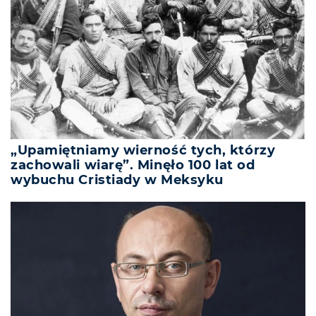
„Upamiętniamy wierność tych, którzy
zachowali wiarę”. Minęło 100 lat od
wybuchu Cristiady w Meksyku