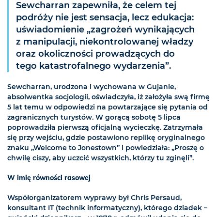
Sewcharran zapewniła, że celem tej
podróży nie jest sensacja, lecz edukacja:
uświadomienie „zagrożeń wynikających
z manipulacji, niekontrolowanej władzy
oraz okoliczności prowadzących do
tego katastrofalnego wydarzenia”.
Sewcharran, urodzona i wychowana w Gujanie,
absolwentka socjologii, oświadczyła, iż założyła swą firmę
5 lat temu w odpowiedzi na powtarzające się pytania od
zagranicznych turystów. W gorącą sobotę 5 lipca
poprowadziła pierwszą oficjalną wycieczkę. Zatrzymała
się przy wejściu, gdzie postawiono replikę oryginalnego
znaku „Welcome to Jonestown” i powiedziała: „Proszę o
chwilę ciszy, aby uczcić wszystkich, którzy tu zginęli”.
W imię równości rasowej
Współorganizatorem wyprawy był Chris Persaud,
konsultant IT (technik informatyczny), którego dziadek –