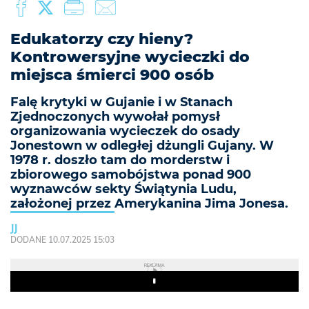
Edukatorzy czy hieny?
Kontrowersyjne wycieczki do
miejsca śmierci 900 osób
Falę krytyki w Gujanie i w Stanach
Zjednoczonych wywołał pomysł
organizowania wycieczek do osady
Jonestown w odległej dżungli Gujany. W
1978 r. doszło tam do morderstw i
zbiorowego samobójstwa ponad 900
wyznawców sekty Świątynia Ludu,
założonej przez Amerykanina Jima Jonesa.
JJ
DODANE 10.07.2025 15:03
REKLAMA
Play