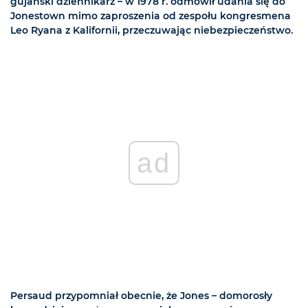
gujański dziennikarz – w 1978 r. odmówił udania się do
Jonestown mimo zaproszenia od zespołu kongresmena
Leo Ryana z Kalifornii, przeczuwając niebezpieczeństwo.
ad
Persaud przypomniał obecnie, że Jones – domorosły