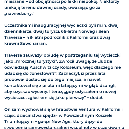
mieszane – od obojętności po lekki niepokój. Niektórzy
unikają terenu dawnej osady, uważając go za
„nawiedzony.”
Uczestnikami inauguracyjnej wycieczki byli m.in. dwaj
dziennikarze, dwaj turyści: 66-letni Norweg i Sean
Traverse – 48-letni podróżnik z Kalifornii oraz dwaj
krewni Sewcharran.
Traverse zauważył obłudę w postrzeganiu tej wycieczki
jako „mrocznej turystyki”. Zwrócił uwagę, że „ludzie
odwiedzają Auschwitz czy Koloseum, więc dlaczego nie
udać się do Jonestown?”. Zaznaczył, iż przez lata
próbował dostać się do tego miejsca, a nawet
kontaktował się z pilotami latającymi w głąb dżungli,
aby uzyskać wyceny. I teraz, „gdy usłyszałem o nowej
wycieczce, zgłosiłem się jako pierwszy” – dodał.
On sam wychował się w hrabstwie Ventura w Kalifornii i
część dzieciństwa spędził w Powszechnym Kościele
Triumfującym – gałęzi New Age, który dążył do
stworzenia samowystarczalnej wspólnoty w oczekiwaniu