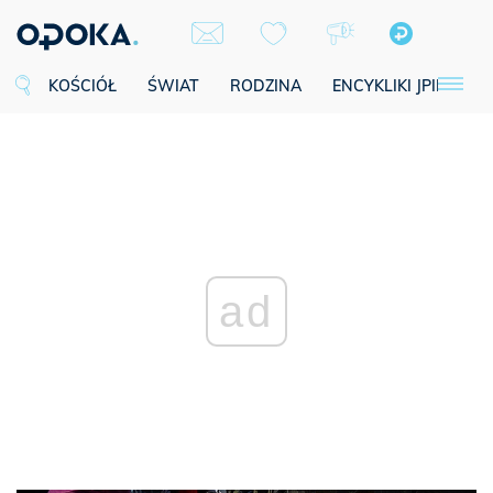
KOŚCIÓŁ
ŚWIAT
RODZINA
ENCYKLIKI JPII
SE
ad