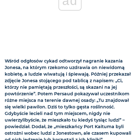
ad
Wśród odgłosów cykad odtworzył nagranie kazania
Jonesa, na którym rzekomo uzdrawia on niewidomą
kobietę, a ludzie wiwatują i śpiewają. Później przekazał
zdjęcie Jonesa stojącego pod tablicą z napisem: „Ci,
którzy nie pamiętają przeszłości, są skazani na jej
powtórzenie”. Potem Persaud pokazywał uczestnikom
różne miejsca na terenie dawnej osady: „Tu znajdował
się wielki pawilon. Dziś to tylko gęsta roślinność.
Gdybyście lecieli nad tym miejscem, nigdy nie
uwierzylibyście, że mieszkało tu kiedyś tysiąc ludzi” –
powiedział. Dodał, że „mieszkańcy Port Kaituma byli
ostrożni wobec ludzi z Jonestown, ale czasem kupowali
od nich jedzenie lub korzystali z ich kliniki”.