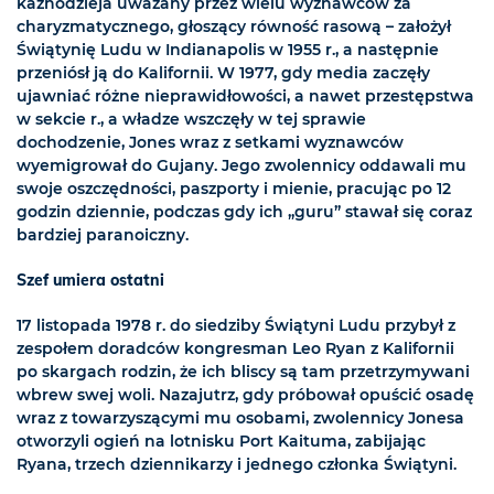
kaznodzieja uważany przez wielu wyznawców za
charyzmatycznego, głoszący równość rasową – założył
Świątynię Ludu w Indianapolis w 1955 r., a następnie
przeniósł ją do Kalifornii. W 1977, gdy media zaczęły
ujawniać różne nieprawidłowości, a nawet przestępstwa
w sekcie r., a władze wszczęły w tej sprawie
dochodzenie, Jones wraz z setkami wyznawców
wyemigrował do Gujany. Jego zwolennicy oddawali mu
swoje oszczędności, paszporty i mienie, pracując po 12
godzin dziennie, podczas gdy ich „guru” stawał się coraz
bardziej paranoiczny.
Szef umiera ostatni
17 listopada 1978 r. do siedziby Świątyni Ludu przybył z
zespołem doradców kongresman Leo Ryan z Kalifornii
po skargach rodzin, że ich bliscy są tam przetrzymywani
wbrew swej woli. Nazajutrz, gdy próbował opuścić osadę
wraz z towarzyszącymi mu osobami, zwolennicy Jonesa
otworzyli ogień na lotnisku Port Kaituma, zabijając
Ryana, trzech dziennikarzy i jednego członka Świątyni.