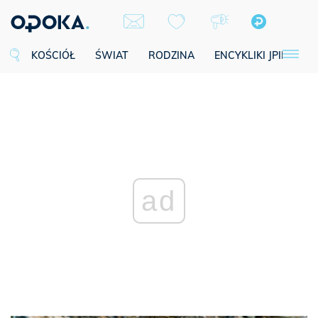
KOŚCIÓŁ
ŚWIAT
RODZINA
ENCYKLIKI JPII
SE
ad