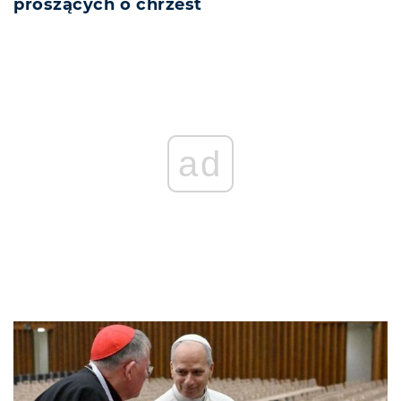
proszących o chrzest
ad