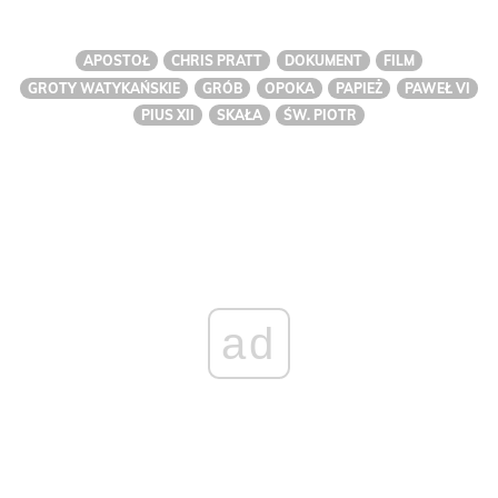
APOSTOŁ
CHRIS PRATT
DOKUMENT
FILM
GROTY WATYKAŃSKIE
GRÓB
OPOKA
PAPIEŻ
PAWEŁ VI
PIUS XII
SKAŁA
ŚW. PIOTR
ad