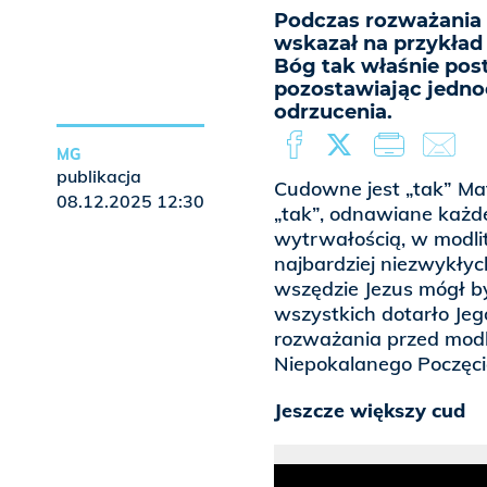
Podczas rozważania 
wskazał na przykład
Bóg tak właśnie post
pozostawiając jedno
odrzucenia.
MG
publikacja
Cudowne jest „tak” Ma
08.12.2025 12:30
„tak”, odnawiane każde
wytrwałością, w modlit
najbardziej niezwykłyc
wszędzie Jezus mógł b
wszystkich dotarło Jeg
rozważania przed modl
Niepokalanego Poczęc
Jeszcze większy cud