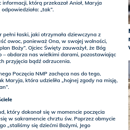
 informacji, którą przekazał Anioł, Maryja
 odpowiedziała: „tak”.
 pełni łaski, jaki otrzymała dziewczyna z
eść owoc, ponieważ Ona, w swojej wolności,
 plan Boży”. Ojciec Święty zauważył, że Bóg
 – obdarza nas wielkimi darami, pozostawiając
ch przyjęcia bądź odrzucenia.
nego Poczęcia NMP zachęca nas do tego,
k Maryja, która udzieliła „hojnej zgody na misję,
an”.
ciele
ud, który dokonał się w momencie poczęcia
 się w sakramencie chrztu św. Poprzez obmycie
o „staliśmy się dziećmi Bożymi, Jego