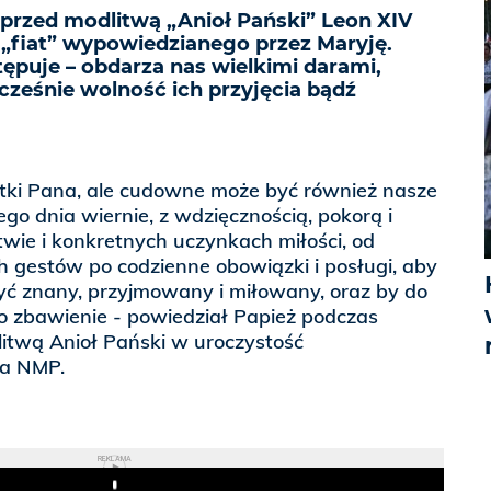
przed modlitwą „Anioł Pański” Leon XIV
 „fiat” wypowiedzianego przez Maryję.
ępuje – obdarza nas wielkimi darami,
cześnie wolność ich przyjęcia bądź
tki Pana, ale cudowne może być również nasze
go dnia wiernie, z wdzięcznością, pokorą i
wie i konkretnych uczynkach miłości, od
h gestów po codzienne obowiązki i posługi, aby
yć znany, przyjmowany i miłowany, oraz by do
o zbawienie - powiedział Papież podczas
itwą Anioł Pański w uroczystość
ia NMP.
REKLAMA