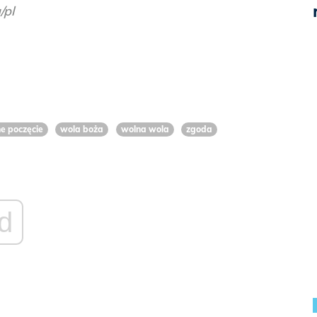
/pl
e poczęcie
wola boża
wolna wola
zgoda
d