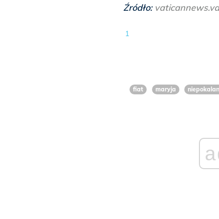
Źródło:
vaticannews.va
1
fiat
maryja
niepokalan
a