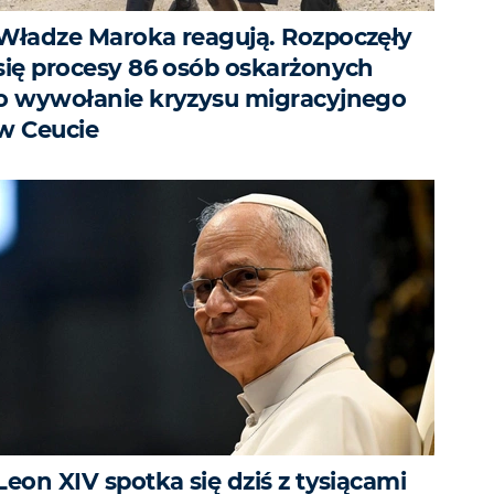
Władze Maroka reagują. Rozpoczęły
się procesy 86 osób oskarżonych
o wywołanie kryzysu migracyjnego
w Ceucie
Leon XIV spotka się dziś z tysiącami