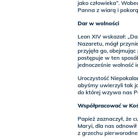
jako człowieka”. Wobec
Panna z wiarą i pokorą
Dar w wolności
Leon XIV wskazał: „Dar
Nazaretu, mógł przyni
przyjęła go, obejmując
postępuje w ten sposób
jednocześnie wolność i
Uroczystość Niepokala
abyśmy uwierzyli tak ja
do której wzywa nas P
Współpracować w Koś
Papież zaznaczył, że c
Maryi, dla nas odnowił
z grzechu pierworodneg