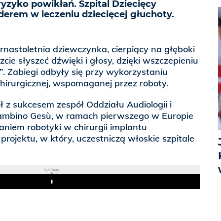
ryzyko powikłań. Szpital Dziecięcy
derem w leczeniu dziecięcej głuchoty.
ternastoletnia dziewczynka, cierpiący na głęboki
cie słyszeć dźwięki i głosy, dzięki wszczepieniu
”. Zabiegi odbyły się przy wykorzystaniu
chirurgicznej, wspomaganej przez roboty.
 z sukcesem zespół Oddziału Audiologii i
 Bambino Gesù, w ramach pierwszego w Europie
niem robotyki w chirurgii implantu
projektu, w który, uczestniczą włoskie szpitale
REKLAMA
Play