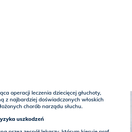
ca operacji leczenia dziecięcej głuchoty,
ną z najbardziej doświadczonych włoskich
złożonych chorób narządu słuchu.
ryzyka uszkodzeń
a przez zespół lekarzy, którym kieruje prof.