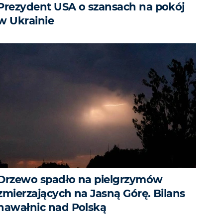
Prezydent USA o szansach na pokój
w Ukrainie
Drzewo spadło na pielgrzymów
zmierzających na Jasną Górę. Bilans
nawałnic nad Polską