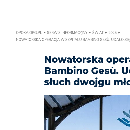
OPOKA.ORG.PL
SERWIS INFORMACYJNY
ŚWIAT
2025
NOWATORSKA OPERACJA W SZPITALU BAMBINO GESÙ. UDAŁO SI
Nowatorska opera
Bambino Gesù. Ud
słuch dwojgu mł