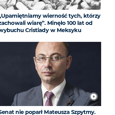
„Upamiętniamy wierność tych, którzy
zachowali wiarę”. Minęło 100 lat od
wybuchu Cristiady w Meksyku
Senat nie poparł Mateusza Szpytmy.