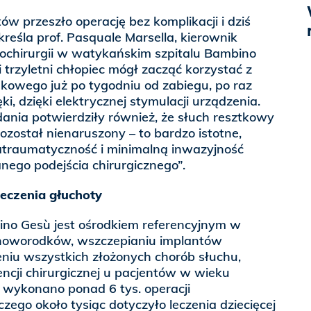
w przeszło operację bez komplikacji i dziś
kreśla prof. Pasquale Marsella, kierownik
Otochirurgii w watykańskim szpitalu Bambino
 trzyletni chłopiec mógł zacząć korzystać z
kowego już po tygodniu od zabiegu, po raz
i, dzięki elektrycznej stymulacji urządzenia.
ania potwierdziły również, że słuch resztkowy
ostał nienaruszony – to bardzo istotne,
traumatyczność i minimalną inwazyjność
ego podejścia chirurgicznego”.
leczenia głuchoty
ino Gesù jest ośrodkiem referencyjnym w
 noworodków, wszczepianiu implantów
niu wszystkich złożonych chorób słuchu,
cji chirurgicznej u pacjentów w wieku
y wykonano ponad 6 tys. operacji
zego około tysiąc dotyczyło leczenia dziecięcej