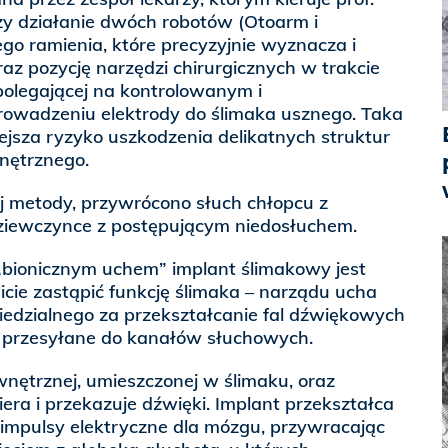
zy działanie dwóch robotów (Otoarm i
go ramienia, które precyzyjnie wyznacza i
raz pozycję narzędzi chirurgicznych w trakcie
 polegającej na kontrolowanym i
owadzeniu elektrody do ślimaka usznego. Taka
jsza ryzyko uszkodzenia delikatnych struktur
ętrznego.
j metody, przywrócono słuch chłopcu z
ziewczynce z postępującym niedosłuchem.
bionicznym uchem” implant ślimakowy jest
icie zastąpić funkcję ślimaka – narządu ucha
dzialnego za przekształcanie fal dźwiękowych
, przesyłane do kanałów słuchowych.
wnętrznej, umieszczonej w ślimaku, oraz
iera i przekazuje dźwięki. Implant przekształca
impulsy elektryczne dla mózgu, przywracając