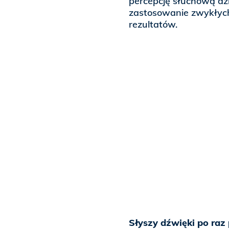
percepcję słuchową dzi
zastosowanie zwykłyc
rezultatów.
Słyszy dźwięki po raz