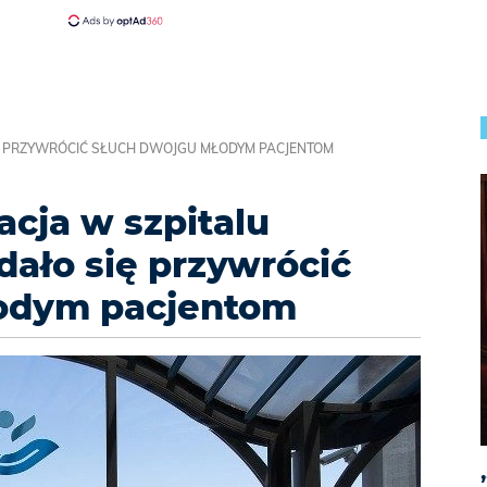
Ę PRZYWRÓCIĆ SŁUCH DWOJGU MŁODYM PACJENTOM
cja w szpitalu
ało się przywrócić
odym pacjentom