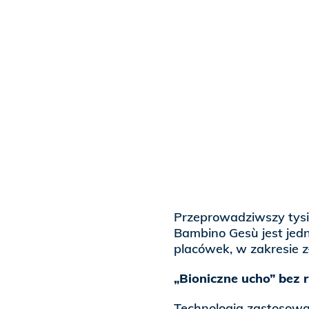
Przeprowadziwszy tysią
Bambino Gesù jest jed
placówek, w zakresie 
„Bioniczne ucho” bez 
Technologia zastosowan