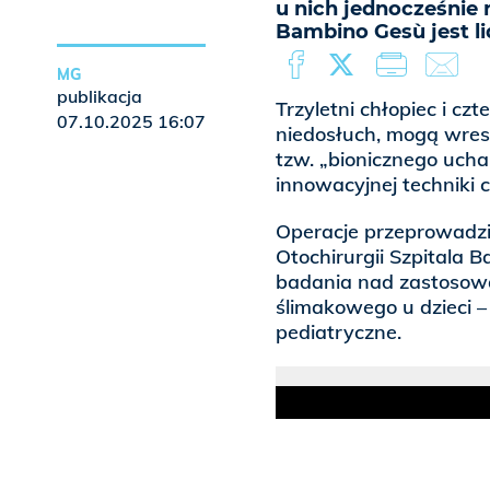
u nich jednocześnie 
Bambino Gesù jest li
MG
publikacja
Trzyletni chłopiec i cz
07.10.2025 16:07
niedosłuch, mogą wresz
tzw. „bionicznego ucha
innowacyjnej techniki 
Operacje przeprowadził
Otochirurgii Szpitala
badania nad zastosowa
ślimakowego u dzieci – 
pediatryczne.