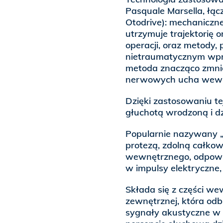
Pasquale Marsella, łąc
Otodrive): mechaniczne
utrzymuje trajektorię o
operacji, oraz metody,
nietraumatycznym wpr
metoda znacząco zmnie
nerwowych ucha wewn
Dzięki zastosowaniu te
głuchotą wrodzoną i d
Popularnie nazywany „
protezą, zdolną całkow
wewnętrznego, odpowie
w impulsy elektryczne
Składa się z części we
zewnętrznej, która odb
sygnały akustyczne w 