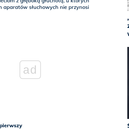
eciom z głęboką głuchotą, u których
h aparatów słuchowych nie przynosi
ad
 pierwszy