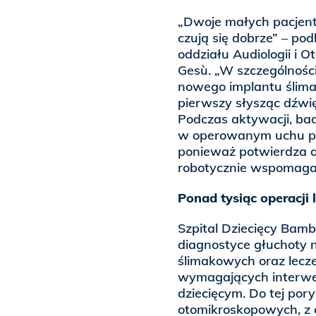
„Dwoje małych pacjentó
czują się dobrze” – pod
oddziału Audiologii i 
Gesù. „W szczególności
nowego implantu ślima
pierwszy słysząc dźwięk
Podczas aktywacji, bad
w operowanym uchu poz
ponieważ potwierdza a
robotycznie wspomagan
Ponad tysiąc operacji 
Szpital Dziecięcy Bamb
diagnostyce głuchoty
ślimakowych oraz lecze
wymagających interwen
dziecięcym. Do tej por
otomikroskopowych, z c