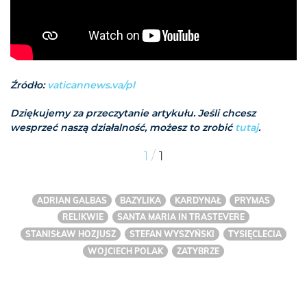
Źródło:
vaticannews.va/pl
Dziękujemy za przeczytanie artykułu. Jeśli chcesz
wesprzeć naszą działalność, możesz to zrobić
tutaj
.
/
1
1
ADRIAN GALBAS
BAZYLIKA
KARDYNAŁ
PRYMAS
RELIKWIE
SANTA MARIA IN TRASTEVERE
STANISŁAW HOZJUSZ
STEFAN WYSZYŃSKI
TYSIĘCLECIA
WOJCIECH POLAK
ZATYBRZE