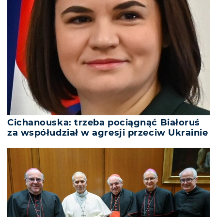
Cichanouska: trzeba pociągnąć Białoruś
za współudział w agresji przeciw Ukrainie