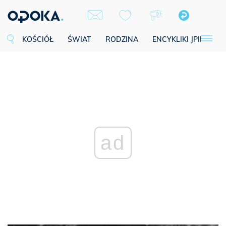
KOŚCIÓŁ
ŚWIAT
RODZINA
ENCYKLIKI JPII
SE
ad