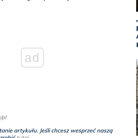
ad
/pl
anie artykułu. Jeśli chcesz wesprzeć naszą
 zrobić
tutaj
.