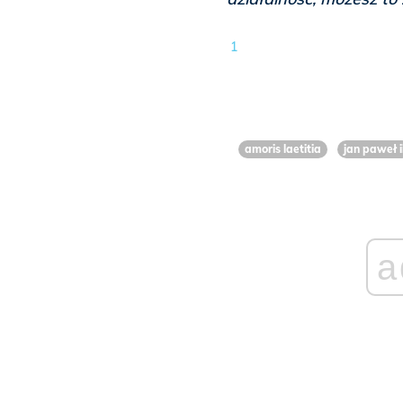
1
amoris laetitia
jan paweł i
a