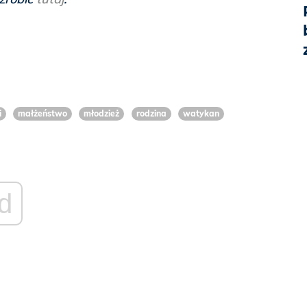
i
małżeństwo
młodzież
rodzina
watykan
d