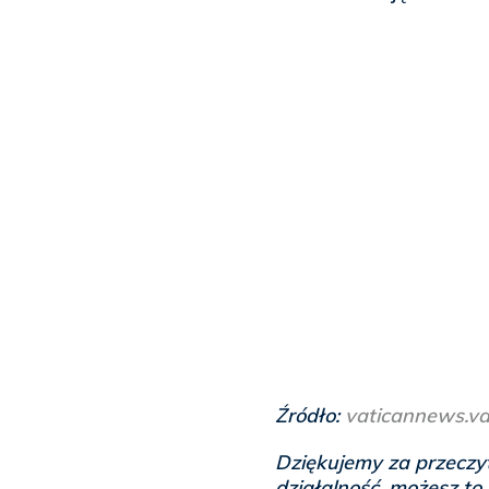
Źródło:
vaticannews.va
Dziękujemy za przeczyt
działalność, możesz to