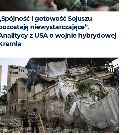
„Spójność i gotowość Sojuszu
pozostają niewystarczające”.
Analitycy z USA o wojnie hybrydowej
Kremla