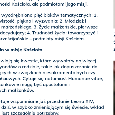
ności Kościoła, ale podmiotami jego misji.
i, wyodrębniono pięć bloków tematycznych: 1.
wistość, piękno i wyzwania; 2. Młodzież i
małżeńskiego. 3. Życie małżeńskie, pierwsze
decydujący; 4. Trudności życia: towarzyszyć i
rześcijańskie – podmioty misji Kościoła.
n w misję Kościoła
iają się kwestie, które wywołały najwięcej
ynodów o rodzinie, takie jak dopuszczanie do
ących w związkach niesakramentalnych czy
płciowych. Cytuje się natomiast Humanae vitae,
żonkowie mogą być apostołami i
nych małżonków.
tuje wspomniane już przesłanie Leona XIV,
e dziś, w szybko zmieniającym się świecie, wkład
 jest szczególnie potrzebny.