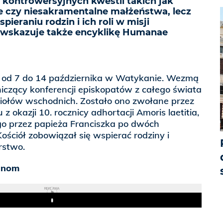
 kontrowersyjnych kwestii takich jak
e czy niesakramentalne małżeństwa, lecz
pieraniu rodzin i ich roli w misji
 wskazuje także encyklikę Humanae
ę od 7 do 14 października w Watykanie. Wezmą
iczący konferencji episkopatów z całego świata
ciołów wschodnich. Zostało ono zwołane przez
z okazji 10. rocznicy adhortacji Amoris laetitia,
o przez papieża Franciszka po dwóch
ościół zobowiązał się wspierać rodziny i
rstwo.
zinom
REKLAMA
Play