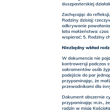
duszpasterskiej działal
Zachęcając do refleksj
Rodziny dzisiaj: rzeczy
odkrywanie powołania 
lata małżeństwa: czas 
wspierać; 5. Rodziny ch
Niezbędny wkład rodzi
W dokumencie nie pojaw
kontrowersji podczas s
sakramentów osób żyj
podejście do par jedno
przypominając, że mał
przewodnikami dla in
Dokument obszernie cy
przypominając m.in., ż
rodzin w misję Kościoła