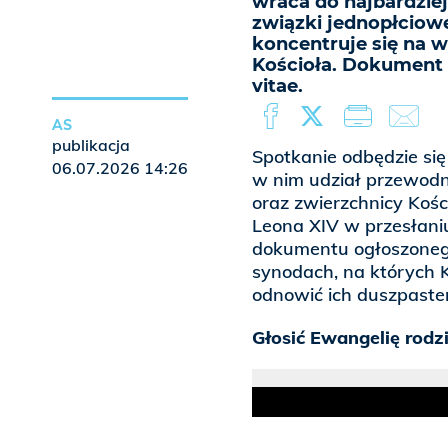
wraca do najbardziej
związki jednopłciow
koncentruje się na ws
Kościoła. Dokument
vitae.
AS
publikacja
Spotkanie odbędzie si
06.07.2026 14:26
w nim udział przewodn
oraz zwierzchnicy Koś
Leona XIV w przesłaniu 
dokumentu ogłoszoneg
synodach, na których K
odnowić ich duszpaste
Głosić Ewangelię rod