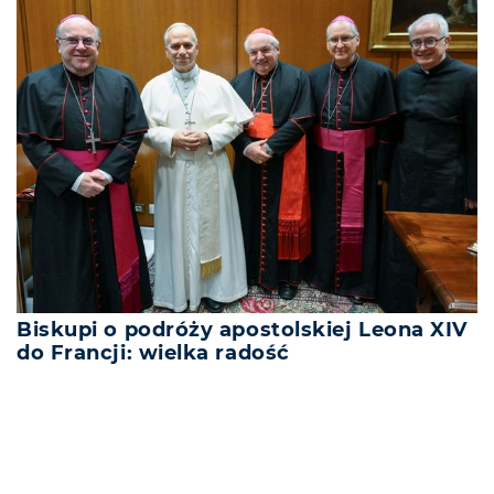
Biskupi o podróży apostolskiej Leona XIV
do Francji: wielka radość