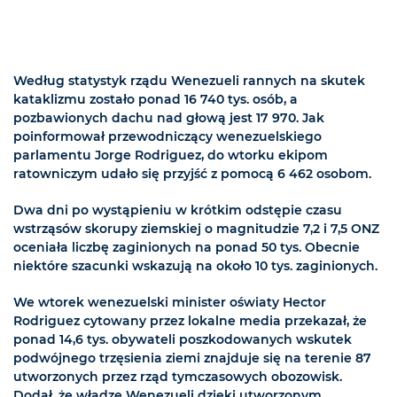
Według statystyk rządu Wenezueli rannych na skutek
kataklizmu zostało ponad 16 740 tys. osób, a
pozbawionych dachu nad głową jest 17 970. Jak
poinformował przewodniczący wenezuelskiego
parlamentu Jorge Rodriguez, do wtorku ekipom
ratowniczym udało się przyjść z pomocą 6 462 osobom.
Dwa dni po wystąpieniu w krótkim odstępie czasu
wstrząsów skorupy ziemskiej o magnitudzie 7,2 i 7,5 ONZ
oceniała liczbę zaginionych na ponad 50 tys. Obecnie
niektóre szacunki wskazują na około 10 tys. zaginionych.
We wtorek wenezuelski minister oświaty Hector
Rodriguez cytowany przez lokalne media przekazał, że
ponad 14,6 tys. obywateli poszkodowanych wskutek
podwójnego trzęsienia ziemi znajduje się na terenie 87
utworzonych przez rząd tymczasowych obozowisk.
Dodał, że władze Wenezueli dzięki utworzonym