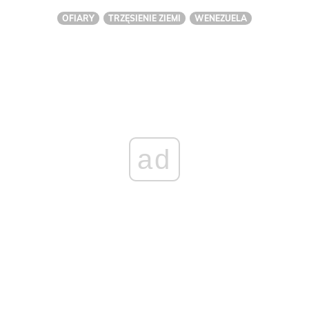
OFIARY
TRZĘSIENIE ZIEMI
WENEZUELA
ad