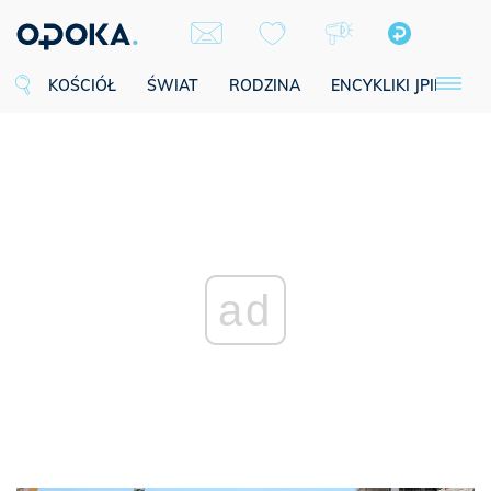
KOŚCIÓŁ
ŚWIAT
RODZINA
ENCYKLIKI JPII
SE
ad