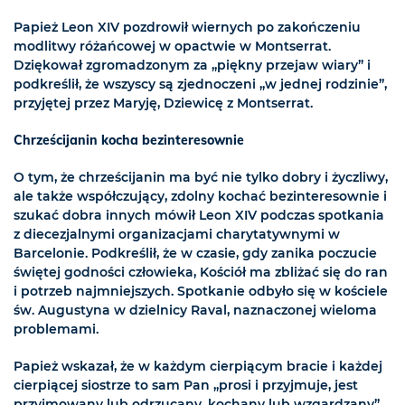
Papież Leon XIV pozdrowił wiernych po zakończeniu
modlitwy różańcowej w opactwie w Montserrat.
Dziękował zgromadzonym za „piękny przejaw wiary” i
podkreślił, że wszyscy są zjednoczeni „w jednej rodzinie”,
przyjętej przez Maryję, Dziewicę z Montserrat.
Chrześcijanin kocha bezinteresownie
O tym, że chrześcijanin ma być nie tylko dobry i życzliwy,
ale także współczujący, zdolny kochać bezinteresownie i
szukać dobra innych mówił Leon XIV podczas spotkania
z diecezjalnymi organizacjami charytatywnymi w
Barcelonie. Podkreślił, że w czasie, gdy zanika poczucie
świętej godności człowieka, Kościół ma zbliżać się do ran
i potrzeb najmniejszych. Spotkanie odbyło się w kościele
św. Augustyna w dzielnicy Raval, naznaczonej wieloma
problemami.
Papież wskazał, że w każdym cierpiącym bracie i każdej
cierpiącej siostrze to sam Pan „prosi i przyjmuje, jest
przyjmowany lub odrzucany, kochany lub wzgardzany”.