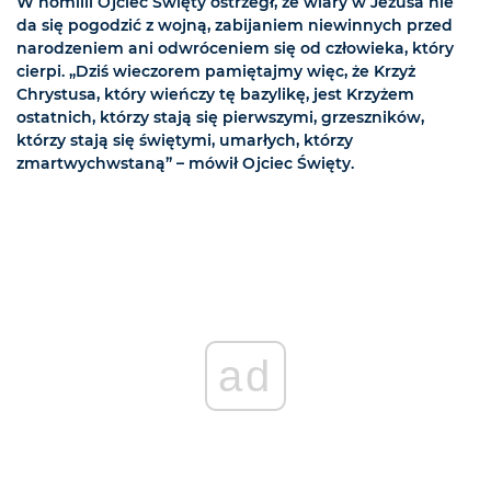
W homilii Ojciec Święty ostrzegł, że wiary w Jezusa nie
da się pogodzić z wojną, zabijaniem niewinnych przed
narodzeniem ani odwróceniem się od człowieka, który
cierpi. „Dziś wieczorem pamiętajmy więc, że Krzyż
Chrystusa, który wieńczy tę bazylikę, jest Krzyżem
ostatnich, którzy stają się pierwszymi, grzeszników,
którzy stają się świętymi, umarłych, którzy
zmartwychwstaną” – mówił Ojciec Święty.
ad