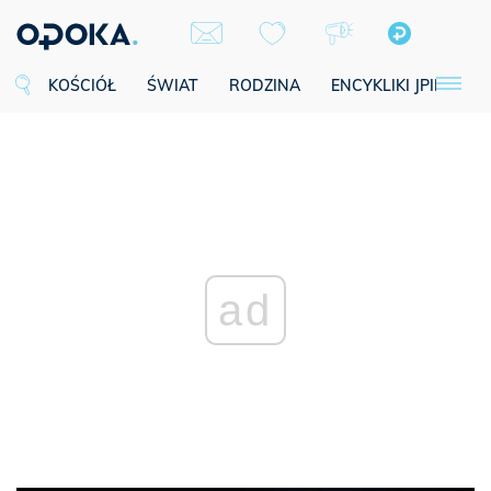
KOŚCIÓŁ
ŚWIAT
RODZINA
ENCYKLIKI JPII
SE
ad