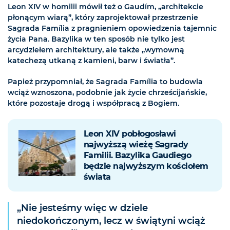
Leon XIV w homilii mówił też o Gaudím, „architekcie
płonącym wiarą”, który zaprojektował przestrzenie
Sagrada Família z pragnieniem opowiedzenia tajemnic
życia Pana. Bazylika w ten sposób nie tylko jest
arcydziełem architektury, ale także „wymowną
katechezą utkaną z kamieni, barw i światła”.
Papież przypomniał, że Sagrada Família to budowla
wciąż wznoszona, podobnie jak życie chrześcijańskie,
które pozostaje drogą i współpracą z Bogiem.
Leon XIV pobłogosławi
najwyższą wieżę Sagrady
Familii. Bazylika Gaudiego
będzie najwyższym kościołem
świata
„Nie jesteśmy więc w dziele
niedokończonym, lecz w świątyni wciąż