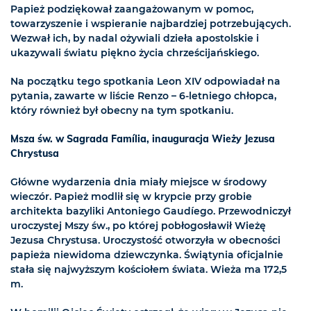
Papież podziękował zaangażowanym w pomoc,
towarzyszenie i wspieranie najbardziej potrzebujących.
Wezwał ich, by nadal ożywiali dzieła apostolskie i
ukazywali światu piękno życia chrześcijańskiego.
Na początku tego spotkania Leon XIV odpowiadał na
pytania, zawarte w liście Renzo – 6-letniego chłopca,
który również był obecny na tym spotkaniu.
Msza św. w Sagrada Família, inauguracja Wieży Jezusa
Chrystusa
Główne wydarzenia dnia miały miejsce w środowy
wieczór. Papież modlił się w krypcie przy grobie
architekta bazyliki Antoniego Gaudíego. Przewodniczył
uroczystej Mszy św., po której pobłogosławił Wieżę
Jezusa Chrystusa. Uroczystość otworzyła w obecności
papieża niewidoma dziewczynka. Świątynia oficjalnie
stała się najwyższym kościołem świata. Wieża ma 172,5
m.