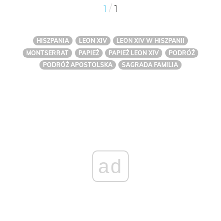
/
1
1
HISZPANIA
LEON XIV
LEON XIV W HISZPANII
MONTSERRAT
PAPIEŻ
PAPIEŻ LEON XIV
PODRÓŻ
PODRÓŻ APOSTOLSKA
SAGRADA FAMILIA
ad