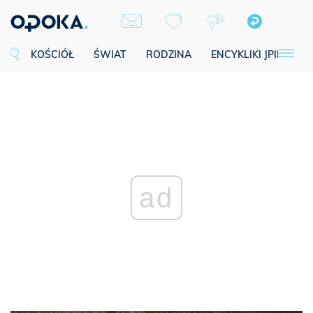
KOŚCIÓŁ
ŚWIAT
RODZINA
ENCYKLIKI JPII
SE
ad