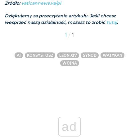
Źródło:
vaticannews.va/pl
Dziękujemy za przeczytanie artykułu. Jeśli chcesz
wesprzeć naszą działalność, możesz to zrobić
tutaj
.
/
1
1
AI
KONSYSTOSZ
LEON XIV
SYNOD
WATYKAN
WOJNA
ad