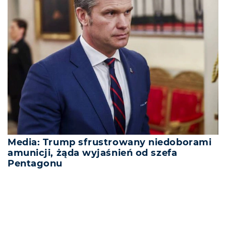
Media: Trump sfrustrowany niedoborami
amunicji, żąda wyjaśnień od szefa
Pentagonu
REKLAMA