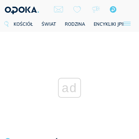
KOŚCIÓŁ
ŚWIAT
RODZINA
ENCYKLIKI JPII
SE
ad