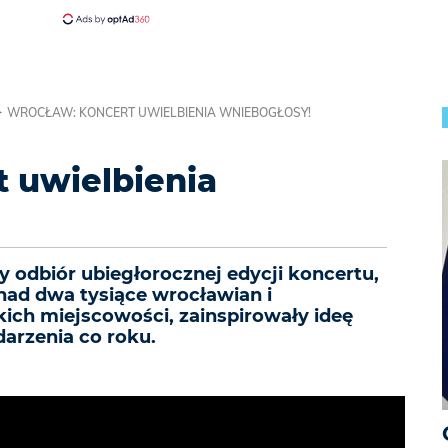
WROCŁAW: KONCERT UWIELBIENIA WNIEBOGŁOSY!
 uwielbienia
 odbiór ubiegłorocznej edycji koncertu,
nad dwa tysiące wrocławian i
ich miejscowości, zainspirowały ideę
arzenia co roku.