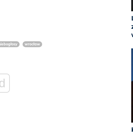
iebogłosy
wrocław
d