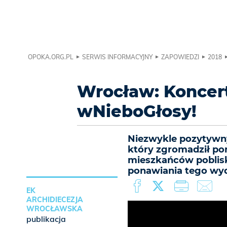
OPOKA.ORG.PL
SERWIS INFORMACYJNY
ZAPOWIEDZI
2018
Wrocław: Koncert
wNieboGłosy!
Niezwykle pozytywny
który zgromadził po
mieszkańców poblisk
ponawiania tego wyd
EK
ARCHIDIECEZJA
WROCŁAWSKA
publikacja