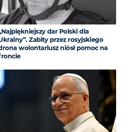
„Najpiękniejszy dar Polski dla
Ukrainy”. Zabity przez rosyjskiego
drona wolontariusz niósł pomoc na
froncie