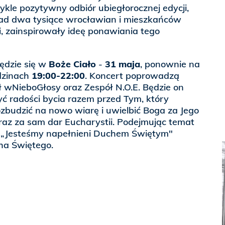
wykle pozytywny odbiór ubiegłorocznej edycji,
ad dwa tysiące wrocławian i mieszkańców
i, zainspirowały ideę ponawiania tego
ędzie się w
Boże Ciało
-
31 maja
, ponownie na
dzinach
19:00-22:00
. Koncert poprowadzą
ół wNieboGłosy oraz Zespół N.O.E. Będzie on
ć radości bycia razem przed Tym, który
ozbudzić na nowo wiarę i uwielbić Boga za Jego
raz za sam dar Eucharystii. Podejmując temat
 „Jesteśmy napełnieni Duchem Świętym"
ha Świętego.