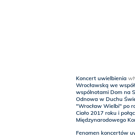
Koncert uwielbienia
wN
Wrocławską we współp
wspólnotami Dom na Sk
Odnowa w Duchu Święt
"Wrocław Wielbi" po r
Ciało 2017 roku i połą
Międzynarodowego Kon
Fenomen koncertów uw