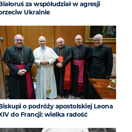
Białoruś za współudział w agresji
przeciw Ukrainie
Biskupi o podróży apostolskiej Leona
XIV do Francji: wielka radość