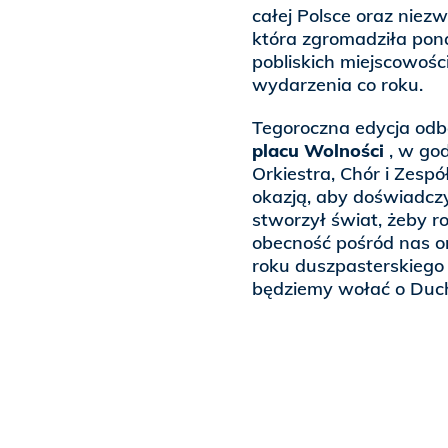
całej Polsce oraz niez
która zgromadziła pon
pobliskich miejscowośc
wydarzenia co roku.
Tegoroczna edycja odb
placu Wolności
, w go
Orkiestra, Chór i Zesp
okazją, aby doświadczy
stworzył świat, żeby r
obecność pośród nas o
roku duszpasterskiego
będziemy wołać o Duc