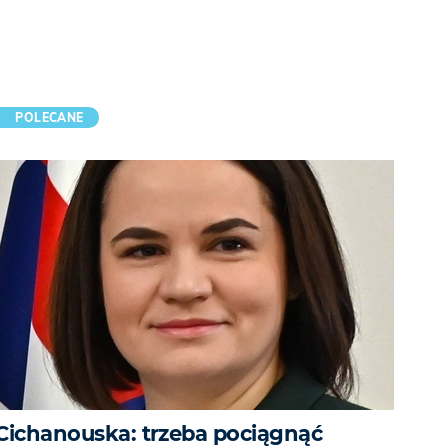
POLECANE
Cichanouska: trzeba pociągnąć